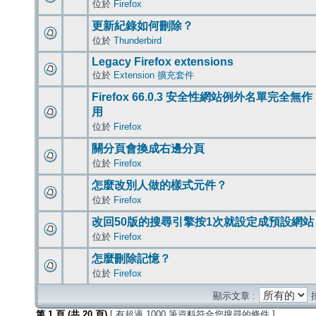
位於
Firefox
更新紀錄如何刪除？
位於
Thunderbird
Legacy Firefox extensions
位於
Extension 擴充套件
Firefox 66.0.3 安全性網站例外名單完全無作
用
位於
Firefox
關分頁會換成右邊分頁
位於
Firefox
怎麼改別人做的樣式元件？
位於
Firefox
改回50版的搜尋引擎按1次就設定成預設網站
位於
Firefox
怎麼刪除記憶？
位於
Firefox
顯示文章 :
第
1
頁 (共
20
頁)
[ 有超過 1000 筆資料符合您搜尋的條件 ]