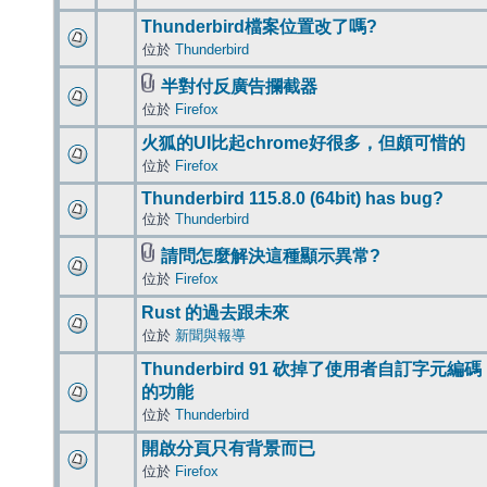
Thunderbird檔案位置改了嗎?
位於
Thunderbird
半對付反廣告攔截器
位於
Firefox
火狐的UI比起chrome好很多，但頗可惜的
位於
Firefox
Thunderbird 115.8.0 (64bit) has bug?
位於
Thunderbird
請問怎麼解決這種顯示異常?
位於
Firefox
Rust 的過去跟未來
位於
新聞與報導
Thunderbird 91 砍掉了使用者自訂字元編碼
的功能
位於
Thunderbird
開啟分頁只有背景而已
位於
Firefox