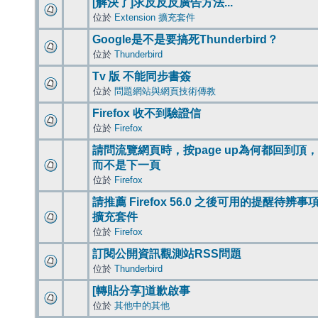
[解決了]求反反反廣告方法...
位於
Extension 擴充套件
Google是不是要搞死Thunderbird？
位於
Thunderbird
Tv 版 不能同步書簽
位於
問題網站與網頁技術傳教
Firefox 收不到驗證信
位於
Firefox
請問流覽網頁時，按page up為何都回到頂，
而不是下一頁
位於
Firefox
請推薦 Firefox 56.0 之後可用的提醒待辨事
擴充套件
位於
Firefox
訂閱公開資訊觀測站RSS問題
位於
Thunderbird
[轉貼分享]道歉啟事
位於
其他中的其他