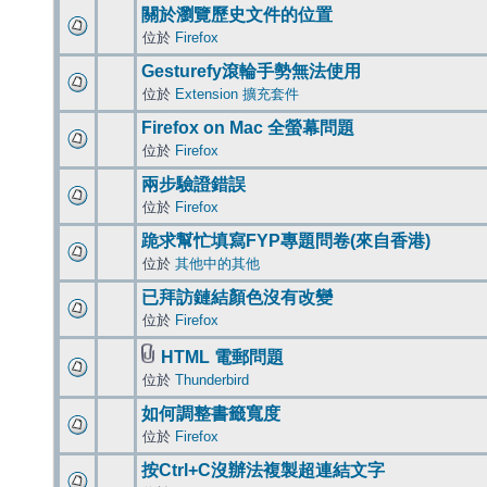
關於瀏覽歷史文件的位置
位於
Firefox
Gesturefy滾輪手勢無法使用
位於
Extension 擴充套件
Firefox on Mac 全螢幕問題
位於
Firefox
兩步驗證錯誤
位於
Firefox
跪求幫忙填寫FYP專題問卷(來自香港)
位於
其他中的其他
已拜訪鏈結顏色沒有改變
位於
Firefox
HTML 電郵問題
位於
Thunderbird
如何調整書籤寬度
位於
Firefox
按Ctrl+C沒辦法複製超連結文字