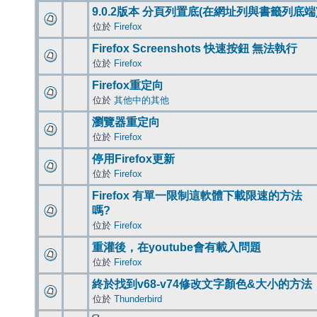
9.0.2版本 分頁列置底(在網址列與書籤列底端
位於
Firefox
Firefox Screenshots 快速按鈕 無法執行
位於
Firefox
Firefox重定向
位於
其他中的其他
瀏覽器重定向
位於
Firefox
停用Firefox更新
位於
Firefox
Firefox 有單一限制這軟體下載限速的方法
嗎?
位於
Firefox
重灌後，在youtube會有載入問題
位於
Firefox
終於找到v68-v74修改文字顏色&大小的方法
位於
Thunderbird