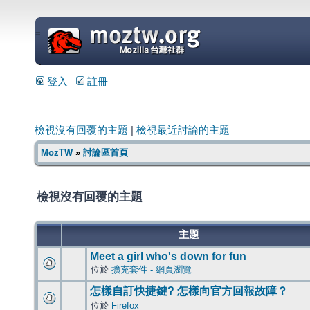
=
登入
註冊
檢視沒有回覆的主題
|
檢視最近討論的主題
MozTW
»
討論區首頁
檢視沒有回覆的主題
主題
Meet a girl who's down for fun
位於
擴充套件 - 網頁瀏覽
怎樣自訂快捷鍵? 怎樣向官方回報故障？
位於
Firefox