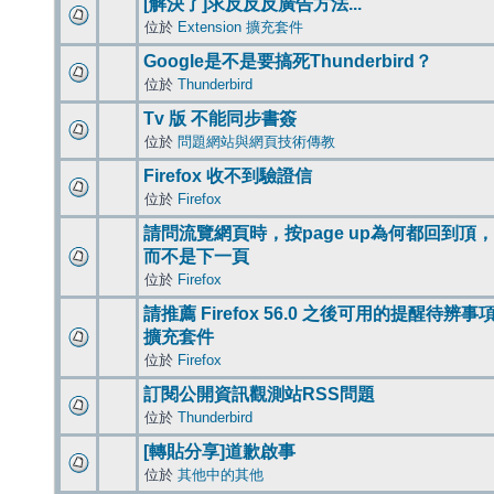
[解決了]求反反反廣告方法...
位於
Extension 擴充套件
Google是不是要搞死Thunderbird？
位於
Thunderbird
Tv 版 不能同步書簽
位於
問題網站與網頁技術傳教
Firefox 收不到驗證信
位於
Firefox
請問流覽網頁時，按page up為何都回到頂，
而不是下一頁
位於
Firefox
請推薦 Firefox 56.0 之後可用的提醒待辨事
擴充套件
位於
Firefox
訂閱公開資訊觀測站RSS問題
位於
Thunderbird
[轉貼分享]道歉啟事
位於
其他中的其他