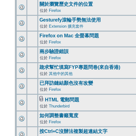
關於瀏覽歷史文件的位置
位於
Firefox
Gesturefy滾輪手勢無法使用
位於
Extension 擴充套件
Firefox on Mac 全螢幕問題
位於
Firefox
兩步驗證錯誤
位於
Firefox
跪求幫忙填寫FYP專題問卷(來自香港)
位於
其他中的其他
已拜訪鏈結顏色沒有改變
位於
Firefox
HTML 電郵問題
位於
Thunderbird
如何調整書籤寬度
位於
Firefox
按Ctrl+C沒辦法複製超連結文字