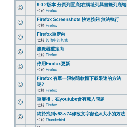
9.0.2版本 分頁列置底(在網址列與書籤列底端
位於
Firefox
Firefox Screenshots 快速按鈕 無法執行
位於
Firefox
Firefox重定向
位於
其他中的其他
瀏覽器重定向
位於
Firefox
停用Firefox更新
位於
Firefox
Firefox 有單一限制這軟體下載限速的方法
嗎?
位於
Firefox
重灌後，在youtube會有載入問題
位於
Firefox
終於找到v68-v74修改文字顏色&大小的方法
位於
Thunderbird