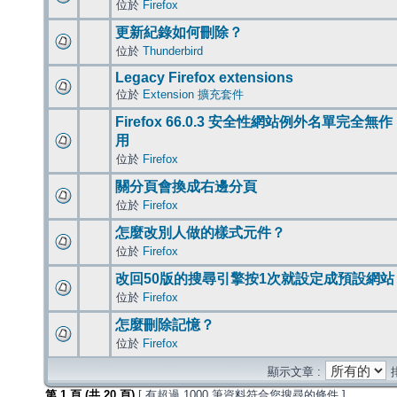
位於
Firefox
更新紀錄如何刪除？
位於
Thunderbird
Legacy Firefox extensions
位於
Extension 擴充套件
Firefox 66.0.3 安全性網站例外名單完全無作
用
位於
Firefox
關分頁會換成右邊分頁
位於
Firefox
怎麼改別人做的樣式元件？
位於
Firefox
改回50版的搜尋引擎按1次就設定成預設網站
位於
Firefox
怎麼刪除記憶？
位於
Firefox
顯示文章 :
第
1
頁 (共
20
頁)
[ 有超過 1000 筆資料符合您搜尋的條件 ]