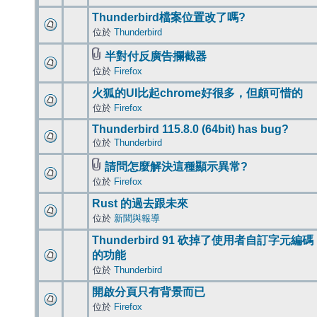
Thunderbird檔案位置改了嗎?
位於
Thunderbird
半對付反廣告攔截器
位於
Firefox
火狐的UI比起chrome好很多，但頗可惜的
位於
Firefox
Thunderbird 115.8.0 (64bit) has bug?
位於
Thunderbird
請問怎麼解決這種顯示異常?
位於
Firefox
Rust 的過去跟未來
位於
新聞與報導
Thunderbird 91 砍掉了使用者自訂字元編碼
的功能
位於
Thunderbird
開啟分頁只有背景而已
位於
Firefox