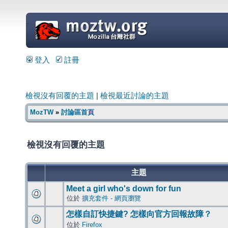
=
登入
註冊
檢視沒有回覆的主題
|
檢視最近討論的主題
MozTW
»
討論區首頁
檢視沒有回覆的主題
主題
Meet a girl who's down for fun
位於
擴充套件 - 網頁瀏覽
怎樣自訂快捷鍵? 怎樣向官方回報故障？
位於
Firefox