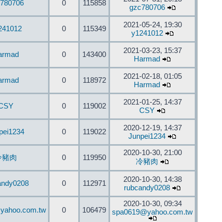
780706
0
115858
gzc780706
2021-05-24, 19:30
241012
0
115349
y1241012
2021-03-23, 15:37
armad
0
143400
Harmad
2021-02-18, 01:05
armad
0
118972
Harmad
2021-01-25, 14:37
CSY
0
119002
CSY
2020-12-19, 14:37
pei1234
0
119022
Junpei1234
2020-10-30, 21:00
冷豬肉
0
119950
冷豬肉
2020-10-30, 14:38
andy0208
0
112971
rubcandy0208
2020-10-30, 09:34
yahoo.com.tw
0
106479
spa0619@yahoo.com.tw