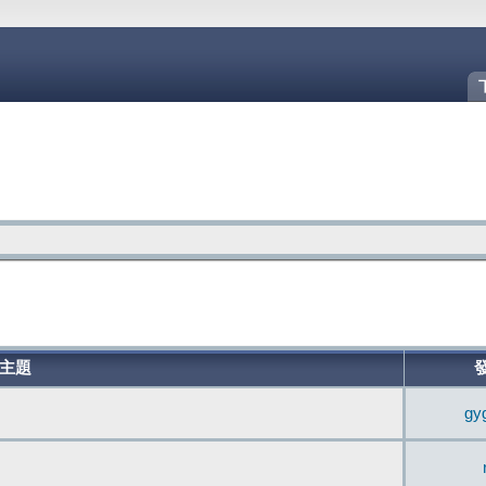
主題
gy