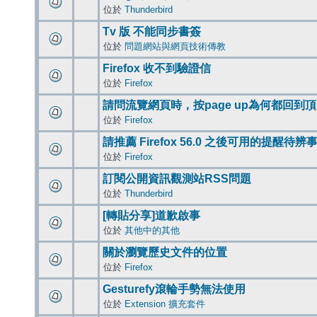
位於
Thunderbird
Tv 版 不能同步書簽
位於
問題網站與網頁技術傳教
Firefox 收不到驗證信
位於
Firefox
請問流覽網頁時，按page up為何都回到
位於
Firefox
請推薦 Firefox 56.0 之後可用的提醒待
位於
Firefox
訂閱公開資訊觀測站RSS問題
位於
Thunderbird
[轉貼分享]道歉啟事
位於
其他中的其他
關於瀏覽歷史文件的位置
位於
Firefox
Gesturefy滾輪手勢無法使用
位於
Extension 擴充套件