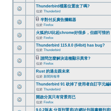
Thunderbird檔案位置改了嗎?
位於
Thunderbird
半對付反廣告攔截器
位於
Firefox
火狐的UI比起chrome好很多，但頗可惜的
位於
Firefox
Thunderbird 115.8.0 (64bit) has bug?
位於
Thunderbird
請問怎麼解決這種顯示異常?
位於
Firefox
Rust 的過去跟未來
位於
新聞與報導
Thunderbird 91 砍掉了使用者自訂字元
位於
Thunderbird
開啟分頁只有背景而已
位於
Firefox
9.0.2版本 分頁列置底(在網址列與書籤列底