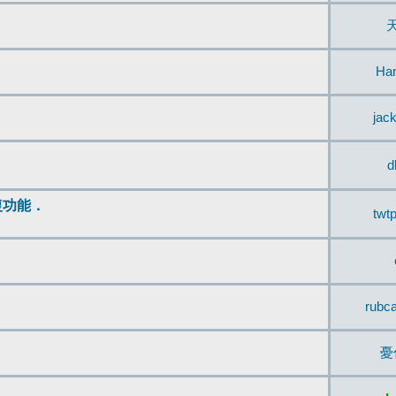
Ha
jac
d
復功能．
twt
rubc
憂