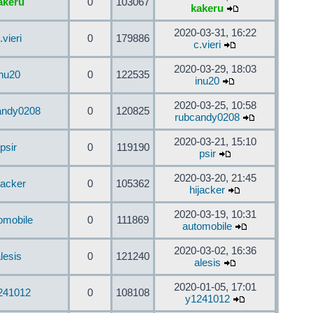
akeru
0
103067
kakeru
2020-03-31, 16:22
.vieri
0
179886
c.vieri
2020-03-29, 18:03
inu20
0
122535
inu20
2020-03-25, 10:58
andy0208
0
120825
rubcandy0208
2020-03-21, 15:10
psir
0
119190
psir
2020-03-20, 21:45
jacker
0
105362
hijacker
2020-03-19, 10:31
omobile
0
111869
automobile
2020-03-02, 16:36
lesis
0
121240
alesis
2020-01-05, 17:01
241012
0
108108
y1241012