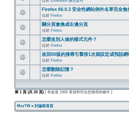
位於
Extension 擴充套件
Firefox 66.0.3 安全性網站例外名單完全
位於
Firefox
關分頁會換成右邊分頁
位於
Firefox
怎麼改別人做的樣式元件？
位於
Firefox
改回50版的搜尋引擎按1次就設定成預設網
位於
Firefox
怎麼刪除記憶？
位於
Firefox
第
1
頁 (共
20
頁)
[ 有超過 1000 筆資料符合您搜尋的條件 ]
MozTW
»
討論區首頁