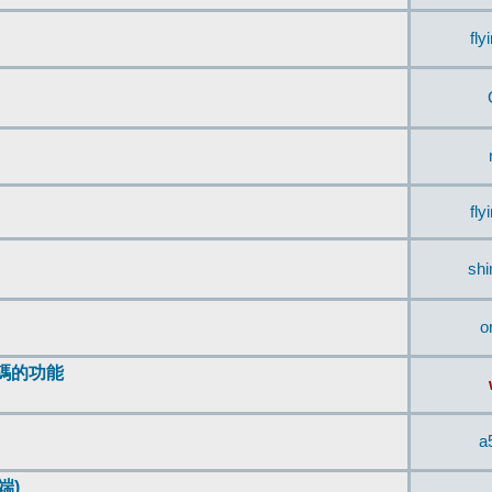
fly
fly
sh
o
編碼的功能
a
端)