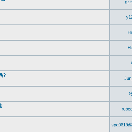
gzc
y1
H
H
嗎?
Jun
法
rubc
spa0619@