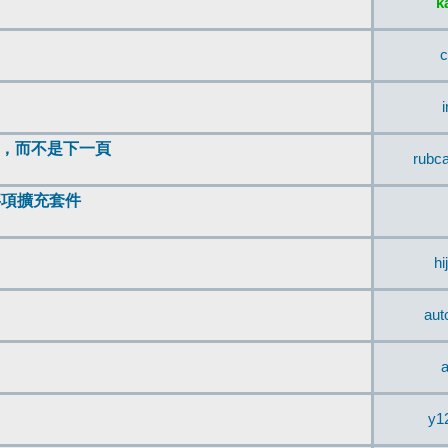
k
c
頂，而不是下一頁
rubc
辨事項擴充套件
hi
aut
a
y1