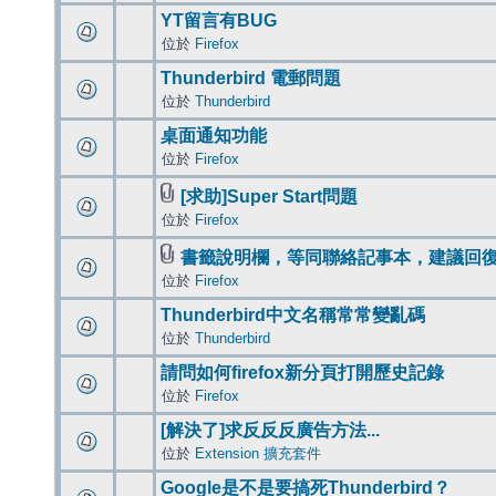
YT留言有BUG
位於
Firefox
Thunderbird 電郵問題
位於
Thunderbird
桌面通知功能
位於
Firefox
[求助]Super Start問題
位於
Firefox
書籤說明欄，等同聯絡記事本，建議回
位於
Firefox
Thunderbird中文名稱常常變亂碼
位於
Thunderbird
請問如何firefox新分頁打開歷史記錄
位於
Firefox
[解決了]求反反反廣告方法...
位於
Extension 擴充套件
Google是不是要搞死Thunderbird？