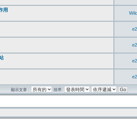
無作用
Wil
e2
e2
站
e2
e2
顯示文章 :
排序: