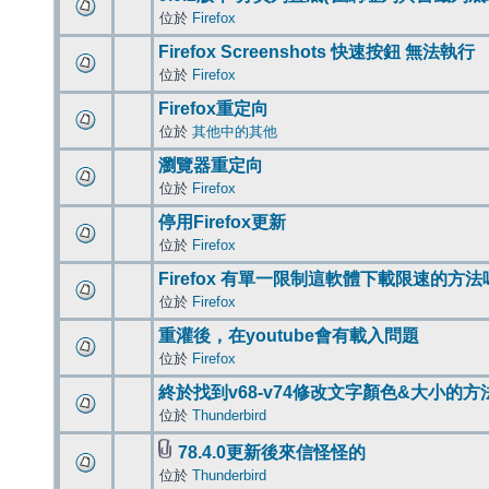
位於
Firefox
Firefox Screenshots 快速按鈕 無法執行
位於
Firefox
Firefox重定向
位於
其他中的其他
瀏覽器重定向
位於
Firefox
停用Firefox更新
位於
Firefox
Firefox 有單一限制這軟體下載限速的方法
位於
Firefox
重灌後，在youtube會有載入問題
位於
Firefox
終於找到v68-v74修改文字顏色&大小的方
位於
Thunderbird
78.4.0更新後來信怪怪的
位於
Thunderbird