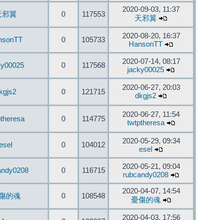
2020-09-03, 11:37
天邪翼
0
117553
天邪翼
2020-08-20, 16:37
nsonTT
0
105733
HansonTT
2020-07-14, 08:17
ky00025
0
117568
jacky00025
2020-06-27, 20:03
kgjs2
0
121715
dkgjs2
2020-06-27, 11:54
ptheresa
0
114775
twtptheresa
2020-05-29, 09:34
esel
0
104012
esel
2020-05-21, 09:04
andy0208
0
116715
rubcandy0208
2020-04-07, 14:54
傷的魂
0
108548
憂傷的魂
2020-04-03, 17:56