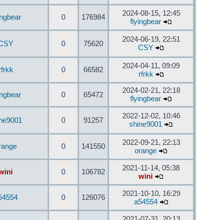
2024-08-15, 12:45
ingbear
0
176984
flyingbear
2024-06-19, 22:51
CSY
0
75620
CSY
2024-04-11, 09:09
rfrkk
0
66582
rfrkk
2024-02-21, 22:18
ingbear
0
65472
flyingbear
2022-12-02, 10:46
ine9001
0
91257
shine9001
2022-09-21, 22:13
range
0
141550
orange
2021-11-14, 05:38
wini
0
106782
wini
2021-10-10, 16:29
54554
0
126076
a54554
2021-07-31, 20:13