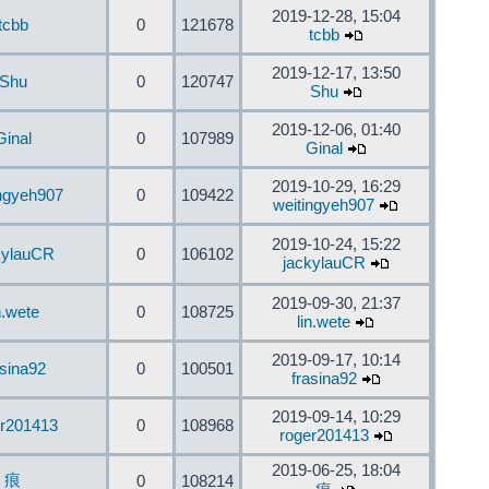
2019-12-28, 15:04
tcbb
0
121678
tcbb
2019-12-17, 13:50
Shu
0
120747
Shu
2019-12-06, 01:40
Ginal
0
107989
Ginal
2019-10-29, 16:29
ingyeh907
0
109422
weitingyeh907
2019-10-24, 15:22
kylauCR
0
106102
jackylauCR
2019-09-30, 21:37
n.wete
0
108725
lin.wete
2019-09-17, 10:14
asina92
0
100501
frasina92
2019-09-14, 10:29
er201413
0
108968
roger201413
2019-06-25, 18:04
痕
0
108214