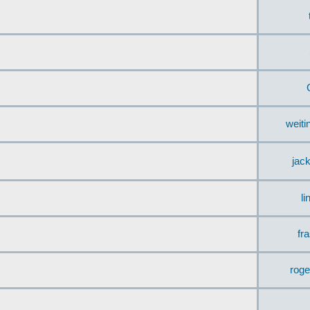
weit
jac
li
fr
rog