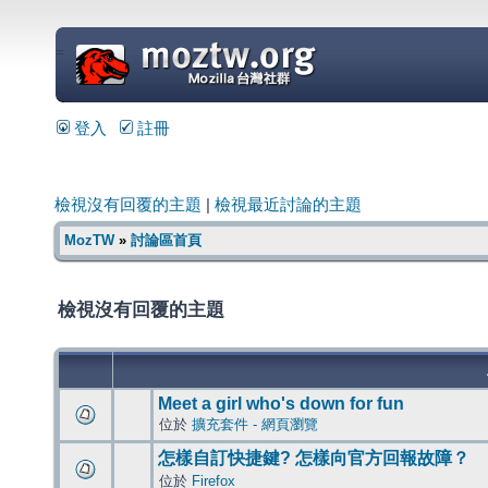
=
登入
註冊
檢視沒有回覆的主題
|
檢視最近討論的主題
MozTW
»
討論區首頁
檢視沒有回覆的主題
Meet a girl who's down for fun
位於
擴充套件 - 網頁瀏覽
怎樣自訂快捷鍵? 怎樣向官方回報故障？
位於
Firefox