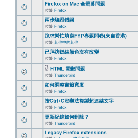
Firefox on Mac 全螢幕問題
位於
Firefox
兩步驗證錯誤
位於
Firefox
跪求幫忙填寫FYP專題問卷(來自香港)
位於
其他中的其他
已拜訪鏈結顏色沒有改變
位於
Firefox
HTML 電郵問題
位於
Thunderbird
如何調整書籤寬度
位於
Firefox
按Ctrl+C沒辦法複製超連結文字
位於
Firefox
更新紀錄如何刪除？
位於
Thunderbird
Legacy Firefox extensions