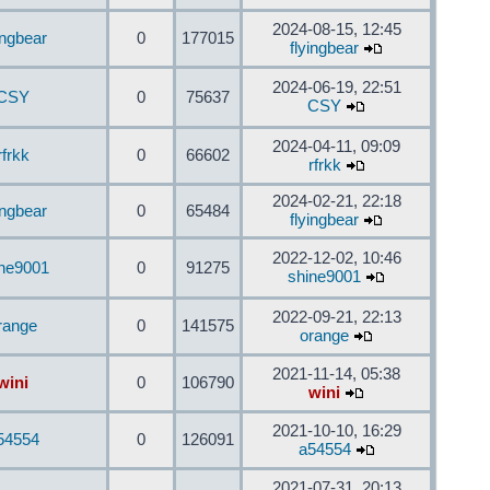
2024-08-15, 12:45
ingbear
0
177015
flyingbear
2024-06-19, 22:51
CSY
0
75637
CSY
2024-04-11, 09:09
rfrkk
0
66602
rfrkk
2024-02-21, 22:18
ingbear
0
65484
flyingbear
2022-12-02, 10:46
ine9001
0
91275
shine9001
2022-09-21, 22:13
range
0
141575
orange
2021-11-14, 05:38
wini
0
106790
wini
2021-10-10, 16:29
54554
0
126091
a54554
2021-07-31, 20:13