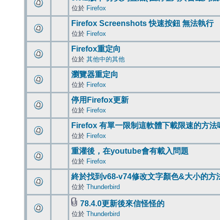
位於
Firefox
Firefox Screenshots 快速按鈕 無法執行
位於
Firefox
Firefox重定向
位於
其他中的其他
瀏覽器重定向
位於
Firefox
停用Firefox更新
位於
Firefox
Firefox 有單一限制這軟體下載限速的方法
位於
Firefox
重灌後，在youtube會有載入問題
位於
Firefox
終於找到v68-v74修改文字顏色&大小的方
位於
Thunderbird
78.4.0更新後來信怪怪的
位於
Thunderbird