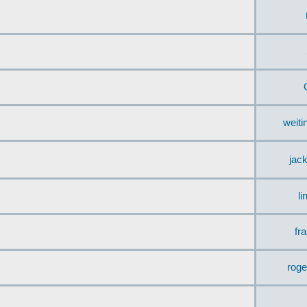
weit
jac
li
fr
rog