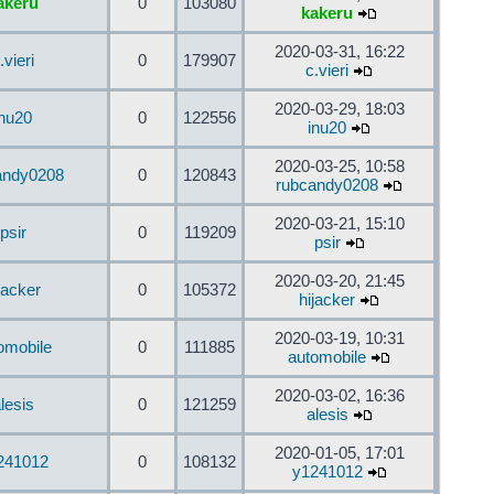
akeru
0
103080
kakeru
2020-03-31, 16:22
.vieri
0
179907
c.vieri
2020-03-29, 18:03
inu20
0
122556
inu20
2020-03-25, 10:58
andy0208
0
120843
rubcandy0208
2020-03-21, 15:10
psir
0
119209
psir
2020-03-20, 21:45
jacker
0
105372
hijacker
2020-03-19, 10:31
omobile
0
111885
automobile
2020-03-02, 16:36
lesis
0
121259
alesis
2020-01-05, 17:01
241012
0
108132
y1241012