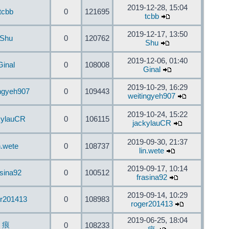
2019-12-28, 15:04
tcbb
0
121695
tcbb
2019-12-17, 13:50
Shu
0
120762
Shu
2019-12-06, 01:40
Ginal
0
108008
Ginal
2019-10-29, 16:29
ingyeh907
0
109443
weitingyeh907
2019-10-24, 15:22
kylauCR
0
106115
jackylauCR
2019-09-30, 21:37
n.wete
0
108737
lin.wete
2019-09-17, 10:14
asina92
0
100512
frasina92
2019-09-14, 10:29
er201413
0
108983
roger201413
2019-06-25, 18:04
痕
0
108233