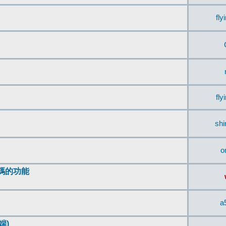
fly
fly
sh
o
編碼的功能
a
端)