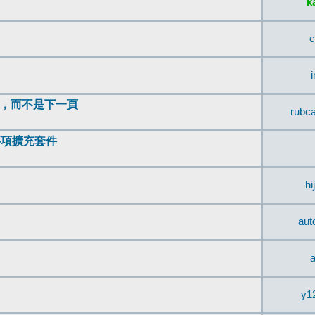
k
c
頂，而不是下一頁
rubc
辨事項擴充套件
hi
aut
a
y1