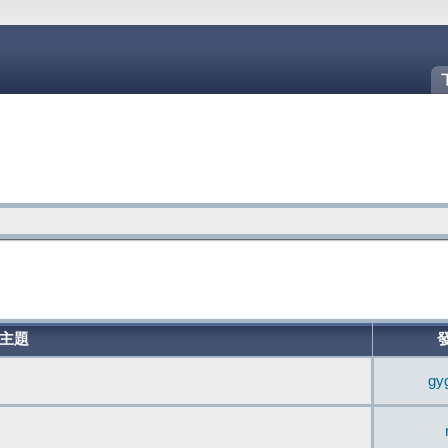
主題
gy