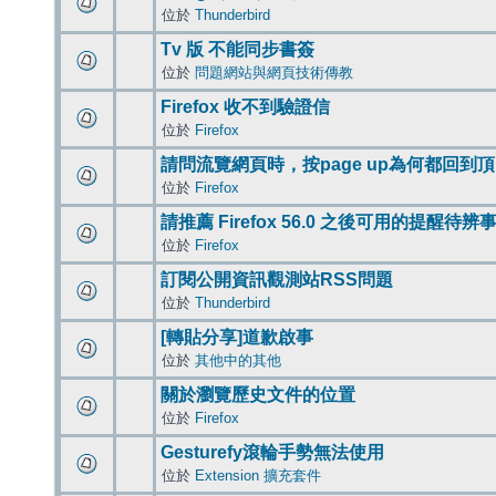
位於
Thunderbird
Tv 版 不能同步書簽
位於
問題網站與網頁技術傳教
Firefox 收不到驗證信
位於
Firefox
請問流覽網頁時，按page up為何都回到
位於
Firefox
請推薦 Firefox 56.0 之後可用的提醒待
位於
Firefox
訂閱公開資訊觀測站RSS問題
位於
Thunderbird
[轉貼分享]道歉啟事
位於
其他中的其他
關於瀏覽歷史文件的位置
位於
Firefox
Gesturefy滾輪手勢無法使用
位於
Extension 擴充套件