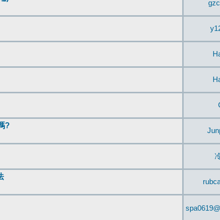
gzc
y1
H
H
嗎?
Jun
法
rubc
spa0619@