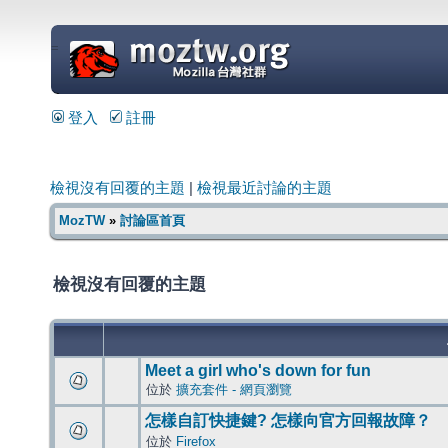
=
登入
註冊
檢視沒有回覆的主題
|
檢視最近討論的主題
MozTW
»
討論區首頁
檢視沒有回覆的主題
Meet a girl who's down for fun
位於
擴充套件 - 網頁瀏覽
怎樣自訂快捷鍵? 怎樣向官方回報故障？
位於
Firefox