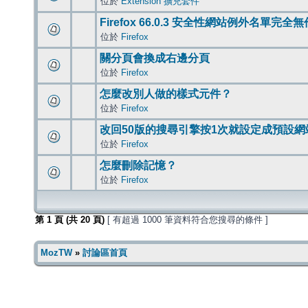
位於
Extension 擴充套件
Firefox 66.0.3 安全性網站例外名單完全
位於
Firefox
關分頁會換成右邊分頁
位於
Firefox
怎麼改別人做的樣式元件？
位於
Firefox
改回50版的搜尋引擎按1次就設定成預設網
位於
Firefox
怎麼刪除記憶？
位於
Firefox
第
1
頁 (共
20
頁)
[ 有超過 1000 筆資料符合您搜尋的條件 ]
MozTW
»
討論區首頁