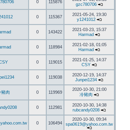
780706
0
115876
gzc780706
2021-05-24, 19:30
241012
0
115367
y1241012
2021-03-23, 15:37
armad
0
143422
Harmad
2021-02-18, 01:05
armad
0
118984
Harmad
2021-01-25, 14:37
CSY
0
119015
CSY
2020-12-19, 14:37
pei1234
0
119038
Junpei1234
2020-10-30, 21:00
冷豬肉
0
119969
冷豬肉
2020-10-30, 14:38
andy0208
0
112981
rubcandy0208
2020-10-30, 09:34
yahoo.com.tw
0
106494
spa0619@yahoo.com.tw