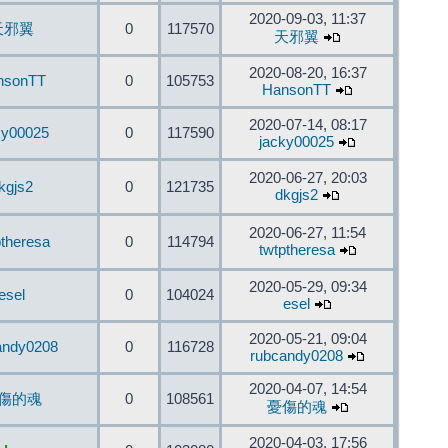
2020-09-03, 11:37
天邪翼
0
117570
天邪翼
2020-08-20, 16:37
nsonTT
0
105753
HansonTT
2020-07-14, 08:17
ky00025
0
117590
jacky00025
2020-06-27, 20:03
kgjs2
0
121735
dkgjs2
2020-06-27, 11:54
ptheresa
0
114794
twtptheresa
2020-05-29, 09:34
esel
0
104024
esel
2020-05-21, 09:04
andy0208
0
116728
rubcandy0208
2020-04-07, 14:54
傷的魂
0
108561
憂傷的魂
2020-04-03, 17:56