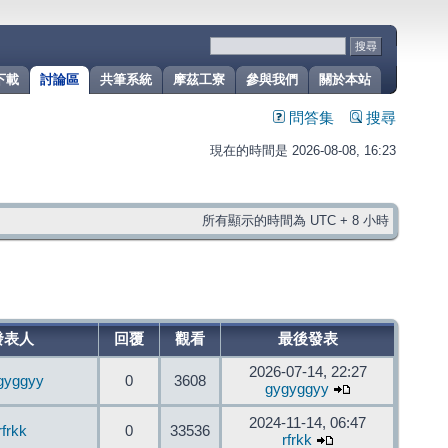
下載
討論區
共筆系統
摩茲工寮
參與我們
關於本站
問答集
搜尋
現在的時間是 2026-08-08, 16:23
所有顯示的時間為 UTC + 8 小時
發表人
回覆
觀看
最後發表
2026-07-14, 22:27
gyggyy
0
3608
gygyggyy
2024-11-14, 06:47
rfrkk
0
33536
rfrkk