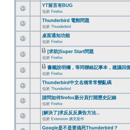
YT留言有BUG
位於
Firefox
Thunderbird 電郵問題
位於
Thunderbird
桌面通知功能
位於
Firefox
[求助]Super Start問題
位於
Firefox
書籤說明欄，等同聯絡記事本，建議回
位於
Firefox
Thunderbird中文名稱常常變亂碼
位於
Thunderbird
請問如何firefox新分頁打開歷史記錄
位於
Firefox
[解決了]求反反反廣告方法...
位於
Extension 擴充套件
Google是不是要搞死Thunderbird？