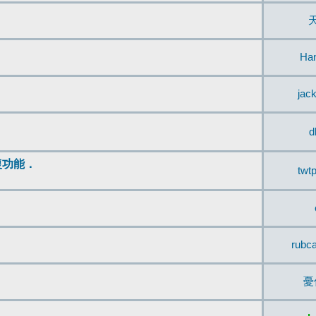
Ha
jac
d
復功能．
twt
rubc
憂