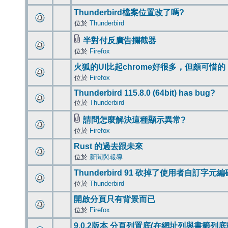
Thunderbird檔案位置改了嗎?
位於
Thunderbird
半對付反廣告攔截器
位於
Firefox
火狐的UI比起chrome好很多，但頗可惜的
位於
Firefox
Thunderbird 115.8.0 (64bit) has bug?
位於
Thunderbird
請問怎麼解決這種顯示異常?
位於
Firefox
Rust 的過去跟未來
位於
新聞與報導
Thunderbird 91 砍掉了使用者自訂字元
位於
Thunderbird
開啟分頁只有背景而已
位於
Firefox
9.0.2版本 分頁列置底(在網址列與書籤列底