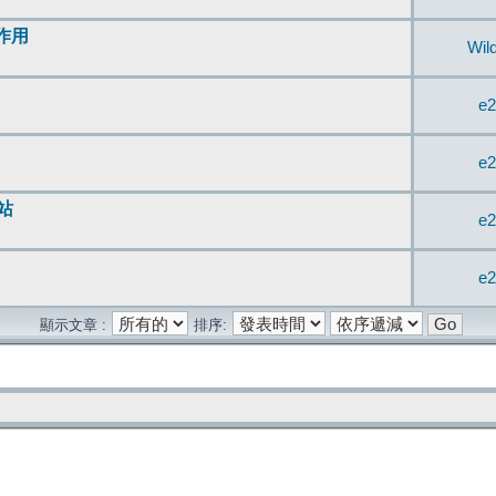
無作用
Wil
e2
e2
站
e2
e2
顯示文章 :
排序: