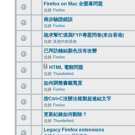
Firefox on Mac 全螢幕問題
位於
Firefox
兩步驗證錯誤
位於
Firefox
跪求幫忙填寫FYP專題問卷(來自香港)
位於
其他中的其他
已拜訪鏈結顏色沒有改變
位於
Firefox
HTML 電郵問題
位於
Thunderbird
如何調整書籤寬度
位於
Firefox
按Ctrl+C沒辦法複製超連結文字
位於
Firefox
更新紀錄如何刪除？
位於
Thunderbird
Legacy Firefox extensions