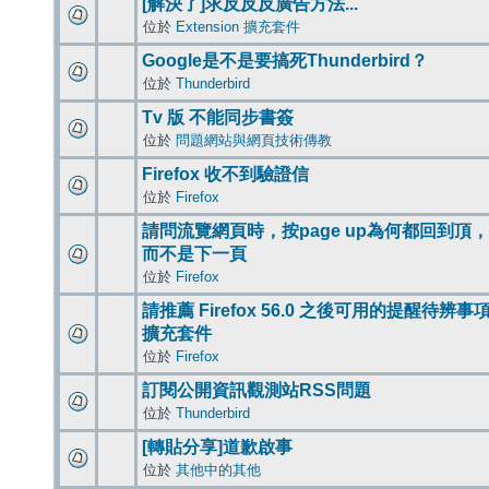
[解決了]求反反反廣告方法...
位於
Extension 擴充套件
Google是不是要搞死Thunderbird？
位於
Thunderbird
Tv 版 不能同步書簽
位於
問題網站與網頁技術傳教
Firefox 收不到驗證信
位於
Firefox
請問流覽網頁時，按page up為何都回到頂，
而不是下一頁
位於
Firefox
請推薦 Firefox 56.0 之後可用的提醒待辨事
擴充套件
位於
Firefox
訂閱公開資訊觀測站RSS問題
位於
Thunderbird
[轉貼分享]道歉啟事
位於
其他中的其他