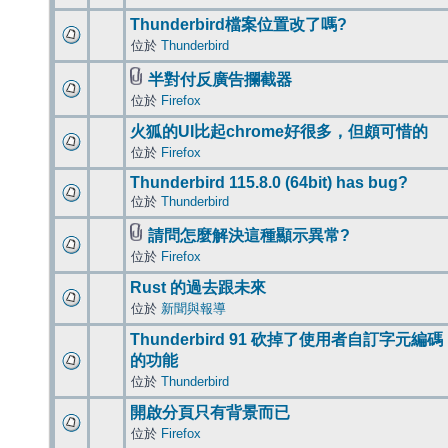
Thunderbird檔案位置改了嗎?
位於
Thunderbird
半對付反廣告攔截器
位於
Firefox
火狐的UI比起chrome好很多，但頗可惜的
位於
Firefox
Thunderbird 115.8.0 (64bit) has bug?
位於
Thunderbird
請問怎麼解決這種顯示異常?
位於
Firefox
Rust 的過去跟未來
位於
新聞與報導
Thunderbird 91 砍掉了使用者自訂字元編碼
的功能
位於
Thunderbird
開啟分頁只有背景而已
位於
Firefox