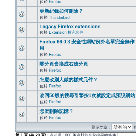
位於
Firefox
更新紀錄如何刪除？
位於
Thunderbird
Legacy Firefox extensions
位於
Extension 擴充套件
Firefox 66.0.3 安全性網站例外名單完全無作
用
位於
Firefox
關分頁會換成右邊分頁
位於
Firefox
怎麼改別人做的樣式元件？
位於
Firefox
改回50版的搜尋引擎按1次就設定成預設網站
位於
Firefox
怎麼刪除記憶？
位於
Firefox
顯示文章 :
第
1
頁 (共
20
頁)
[ 有超過 1000 筆資料符合您搜尋的條件 ]