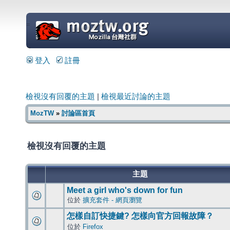
=
登入
註冊
檢視沒有回覆的主題
|
檢視最近討論的主題
MozTW
»
討論區首頁
檢視沒有回覆的主題
主題
Meet a girl who's down for fun
位於
擴充套件 - 網頁瀏覽
怎樣自訂快捷鍵? 怎樣向官方回報故障？
位於
Firefox