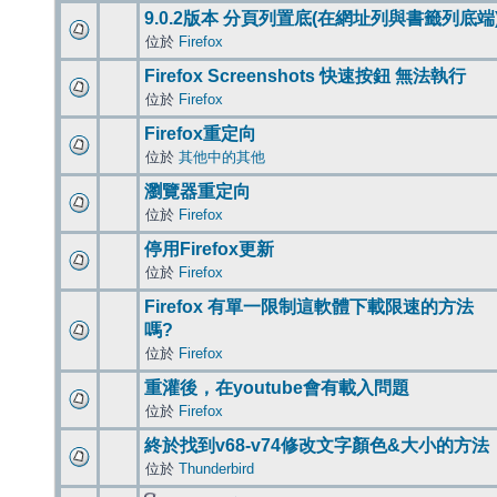
9.0.2版本 分頁列置底(在網址列與書籤列底端
位於
Firefox
Firefox Screenshots 快速按鈕 無法執行
位於
Firefox
Firefox重定向
位於
其他中的其他
瀏覽器重定向
位於
Firefox
停用Firefox更新
位於
Firefox
Firefox 有單一限制這軟體下載限速的方法
嗎?
位於
Firefox
重灌後，在youtube會有載入問題
位於
Firefox
終於找到v68-v74修改文字顏色&大小的方法
位於
Thunderbird