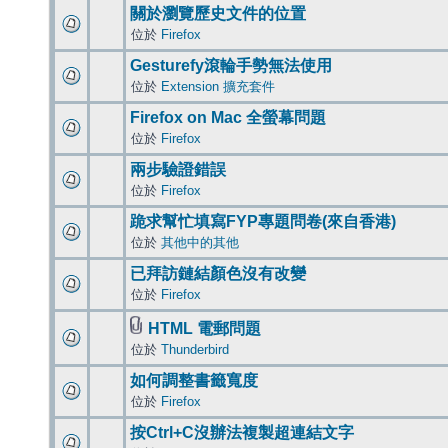
關於瀏覽歷史文件的位置
位於
Firefox
Gesturefy滾輪手勢無法使用
位於
Extension 擴充套件
Firefox on Mac 全螢幕問題
位於
Firefox
兩步驗證錯誤
位於
Firefox
跪求幫忙填寫FYP專題問卷(來自香港)
位於
其他中的其他
已拜訪鏈結顏色沒有改變
位於
Firefox
HTML 電郵問題
位於
Thunderbird
如何調整書籤寬度
位於
Firefox
按Ctrl+C沒辦法複製超連結文字