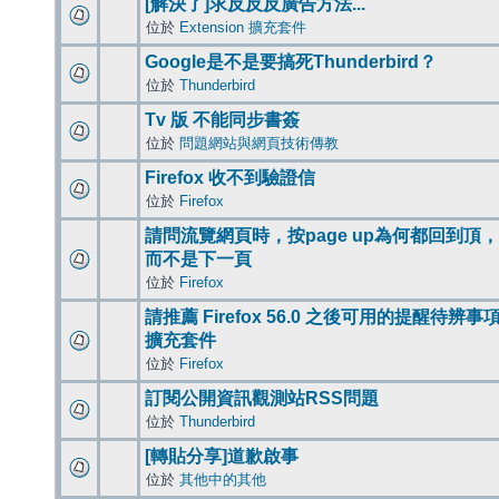
[解決了]求反反反廣告方法...
位於
Extension 擴充套件
Google是不是要搞死Thunderbird？
位於
Thunderbird
Tv 版 不能同步書簽
位於
問題網站與網頁技術傳教
Firefox 收不到驗證信
位於
Firefox
請問流覽網頁時，按page up為何都回到頂，
而不是下一頁
位於
Firefox
請推薦 Firefox 56.0 之後可用的提醒待辨事
擴充套件
位於
Firefox
訂閱公開資訊觀測站RSS問題
位於
Thunderbird
[轉貼分享]道歉啟事
位於
其他中的其他