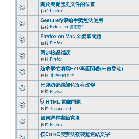
關於瀏覽歷史文件的位置
位於
Firefox
Gesturefy滾輪手勢無法使用
位於
Extension 擴充套件
Firefox on Mac 全螢幕問題
位於
Firefox
兩步驗證錯誤
位於
Firefox
跪求幫忙填寫FYP專題問卷(來自香港)
位於
其他中的其他
已拜訪鏈結顏色沒有改變
位於
Firefox
HTML 電郵問題
位於
Thunderbird
如何調整書籤寬度
位於
Firefox
按Ctrl+C沒辦法複製超連結文字