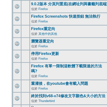
9.0.2版本 分頁列置底(在網址列與書籤列底端
位於
Firefox
Firefox Screenshots 快速按鈕 無法執行
位於
Firefox
Firefox重定向
位於
其他中的其他
瀏覽器重定向
位於
Firefox
停用Firefox更新
位於
Firefox
Firefox 有單一限制這軟體下載限速的方法
嗎?
位於
Firefox
重灌後，在youtube會有載入問題
位於
Firefox
終於找到v68-v74修改文字顏色&大小的方法
位於
Thunderbird