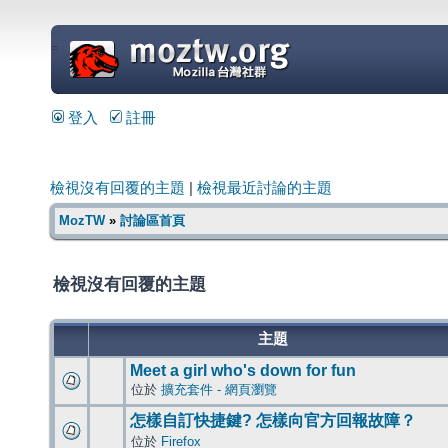
=
登入
註冊
檢視沒有回覆的主題
|
檢視最近討論的主題
MozTW
»
討論區首頁
檢視沒有回覆的主題
主題
Meet a girl who's down for fun
位於
擴充套件 - 網頁瀏覽
怎樣自訂快捷鍵? 怎樣向官方回報故障？
位於
Firefox