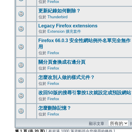
位於
Firefox
更新紀錄如何刪除？
位於
Thunderbird
Legacy Firefox extensions
位於
Extension 擴充套件
Firefox 66.0.3 安全性網站例外名單完全無作
用
位於
Firefox
關分頁會換成右邊分頁
位於
Firefox
怎麼改別人做的樣式元件？
位於
Firefox
改回50版的搜尋引擎按1次就設定成預設網站
位於
Firefox
怎麼刪除記憶？
位於
Firefox
顯示文章 :
第
1
頁 (共
20
頁)
[ 有超過 1000 筆資料符合您搜尋的條件 ]