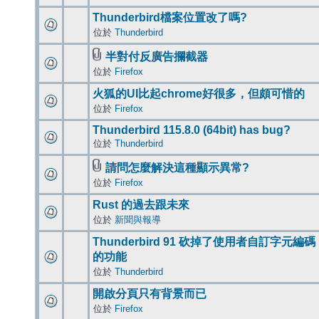
Thunderbird檔案位置改了嗎?
位於
Thunderbird
半對付反廣告攔截器
位於
Firefox
火狐的UI比起chrome好很多，但頗可惜的
位於
Firefox
Thunderbird 115.8.0 (64bit) has bug?
位於
Thunderbird
請問怎麼解決這種顯示異常?
位於
Firefox
Rust 的過去跟未來
位於
新聞與報導
Thunderbird 91 砍掉了使用者自訂字元編碼
的功能
位於
Thunderbird
開啟分頁只有背景而已
位於
Firefox