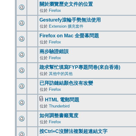
關於瀏覽歷史文件的位置
位於
Firefox
Gesturefy滾輪手勢無法使用
位於
Extension 擴充套件
Firefox on Mac 全螢幕問題
位於
Firefox
兩步驗證錯誤
位於
Firefox
跪求幫忙填寫FYP專題問卷(來自香港)
位於
其他中的其他
已拜訪鏈結顏色沒有改變
位於
Firefox
HTML 電郵問題
位於
Thunderbird
如何調整書籤寬度
位於
Firefox
按Ctrl+C沒辦法複製超連結文字