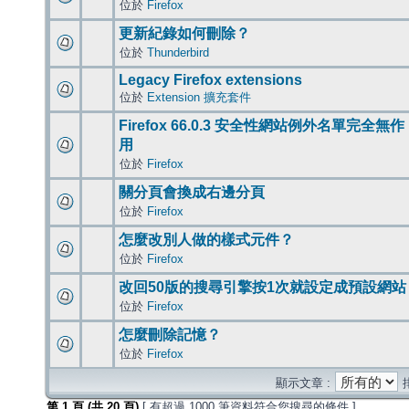
位於
Firefox
更新紀錄如何刪除？
位於
Thunderbird
Legacy Firefox extensions
位於
Extension 擴充套件
Firefox 66.0.3 安全性網站例外名單完全無作
用
位於
Firefox
關分頁會換成右邊分頁
位於
Firefox
怎麼改別人做的樣式元件？
位於
Firefox
改回50版的搜尋引擎按1次就設定成預設網站
位於
Firefox
怎麼刪除記憶？
位於
Firefox
顯示文章 :
第
1
頁 (共
20
頁)
[ 有超過 1000 筆資料符合您搜尋的條件 ]