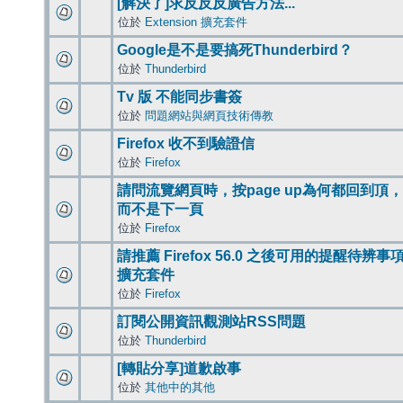
[解決了]求反反反廣告方法...
位於
Extension 擴充套件
Google是不是要搞死Thunderbird？
位於
Thunderbird
Tv 版 不能同步書簽
位於
問題網站與網頁技術傳教
Firefox 收不到驗證信
位於
Firefox
請問流覽網頁時，按page up為何都回到頂，
而不是下一頁
位於
Firefox
請推薦 Firefox 56.0 之後可用的提醒待辨事
擴充套件
位於
Firefox
訂閱公開資訊觀測站RSS問題
位於
Thunderbird
[轉貼分享]道歉啟事
位於
其他中的其他