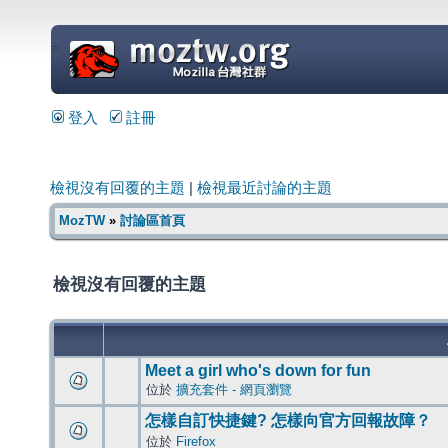
=
登入
註冊
檢視沒有回覆的主題
|
檢視最近討論的主題
MozTW
»
討論區首頁
檢視沒有回覆的主題
Meet a girl who's down for fun
位於
擴充套件 - 網頁瀏覽
怎樣自訂快捷鍵? 怎樣向官方回報故障？
位於
Firefox