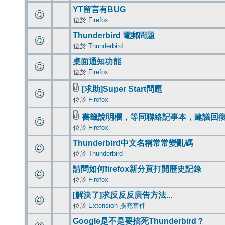
YT留言有BUG
位於
Firefox
Thunderbird 電郵問題
位於
Thunderbird
桌面通知功能
位於
Firefox
[求助]Super Start問題
位於
Firefox
書籤說明欄，等同聯絡記事本，建議回
位於
Firefox
Thunderbird中文名稱常常變亂碼
位於
Thunderbird
請問如何firefox新分頁打開歷史記錄
位於
Firefox
[解決了]求反反反廣告方法...
位於
Extension 擴充套件
Google是不是要搞死Thunderbird？