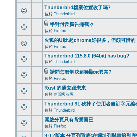
Thunderbird檔案位置改了嗎?
位於
Thunderbird
半對付反廣告攔截器
位於
Firefox
火狐的UI比起chrome好很多，但頗可惜的
位於
Firefox
Thunderbird 115.8.0 (64bit) has bug?
位於
Thunderbird
請問怎麼解決這種顯示異常?
位於
Firefox
Rust 的過去跟未來
位於
新聞與報導
Thunderbird 91 砍掉了使用者自訂字元
位於
Thunderbird
開啟分頁只有背景而已
位於
Firefox
9.0.2版本 分頁列置底(在網址列與書籤列底