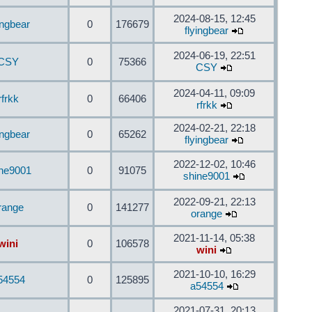
2024-08-15, 12:45
ingbear
0
176679
flyingbear
2024-06-19, 22:51
CSY
0
75366
CSY
2024-04-11, 09:09
rfrkk
0
66406
rfrkk
2024-02-21, 22:18
ingbear
0
65262
flyingbear
2022-12-02, 10:46
ine9001
0
91075
shine9001
2022-09-21, 22:13
range
0
141277
orange
2021-11-14, 05:38
wini
0
106578
wini
2021-10-10, 16:29
54554
0
125895
a54554
2021-07-31, 20:13