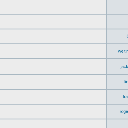
weit
jac
li
fr
rog