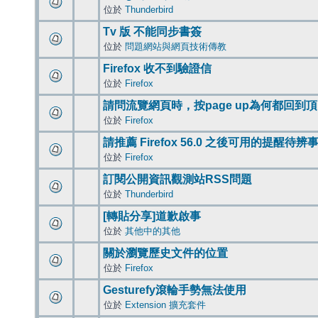
位於
Thunderbird
Tv 版 不能同步書簽
位於
問題網站與網頁技術傳教
Firefox 收不到驗證信
位於
Firefox
請問流覽網頁時，按page up為何都回到
位於
Firefox
請推薦 Firefox 56.0 之後可用的提醒待
位於
Firefox
訂閱公開資訊觀測站RSS問題
位於
Thunderbird
[轉貼分享]道歉啟事
位於
其他中的其他
關於瀏覽歷史文件的位置
位於
Firefox
Gesturefy滾輪手勢無法使用
位於
Extension 擴充套件