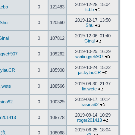
2019-12-28, 15:04
tcbb
0
121483
tcbb
2019-12-17, 13:50
Shu
0
120560
Shu
2019-12-06, 01:40
Ginal
0
107812
Ginal
2019-10-29, 16:29
ingyeh907
0
109262
weitingyeh907
2019-10-24, 15:22
kylauCR
0
105908
jackylauCR
2019-09-30, 21:37
n.wete
0
108566
lin.wete
2019-09-17, 10:14
asina92
0
100329
frasina92
2019-09-14, 10:29
er201413
0
108778
roger201413
2019-06-25, 18:04
痕
0
108068