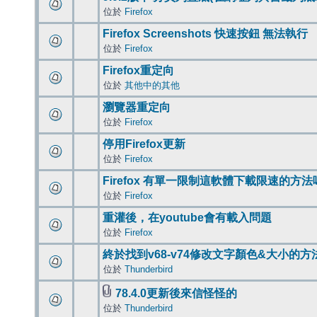
位於
Firefox
Firefox Screenshots 快速按鈕 無法執行
位於
Firefox
Firefox重定向
位於
其他中的其他
瀏覽器重定向
位於
Firefox
停用Firefox更新
位於
Firefox
Firefox 有單一限制這軟體下載限速的方法
位於
Firefox
重灌後，在youtube會有載入問題
位於
Firefox
終於找到v68-v74修改文字顏色&大小的方
位於
Thunderbird
78.4.0更新後來信怪怪的
位於
Thunderbird