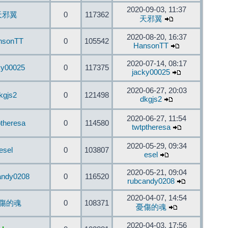
2020-09-03, 11:37
天邪翼
0
117362
天邪翼
2020-08-20, 16:37
nsonTT
0
105542
HansonTT
2020-07-14, 08:17
ky00025
0
117375
jacky00025
2020-06-27, 20:03
kgjs2
0
121498
dkgjs2
2020-06-27, 11:54
ptheresa
0
114580
twtptheresa
2020-05-29, 09:34
esel
0
103807
esel
2020-05-21, 09:04
andy0208
0
116520
rubcandy0208
2020-04-07, 14:54
傷的魂
0
108371
憂傷的魂
2020-04-03, 17:56