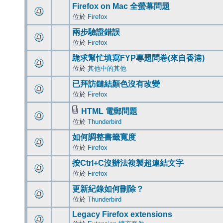
Firefox on Mac 全螢幕問題
位於
Firefox
兩步驗證錯誤
位於
Firefox
跪求幫忙填寫FYP專題問卷(來自香港)
位於
其他中的其他
已拜訪鏈結顏色沒有改變
位於
Firefox
HTML 電郵問題
位於
Thunderbird
如何調整書籤寬度
位於
Firefox
按Ctrl+C沒辦法複製超連結文字
位於
Firefox
更新紀錄如何刪除？
位於
Thunderbird
Legacy Firefox extensions