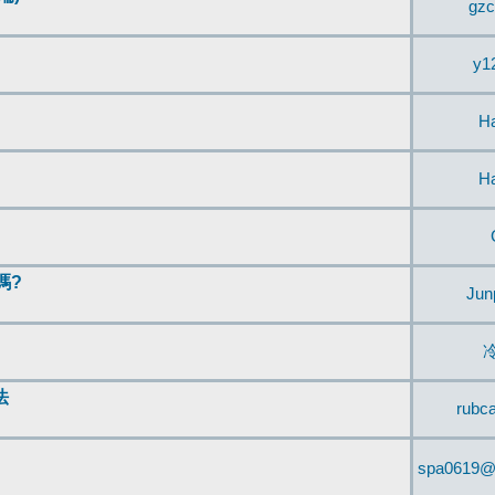
gzc
y1
H
H
嗎?
Jun
法
rubc
spa0619@