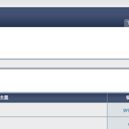
主題
gy