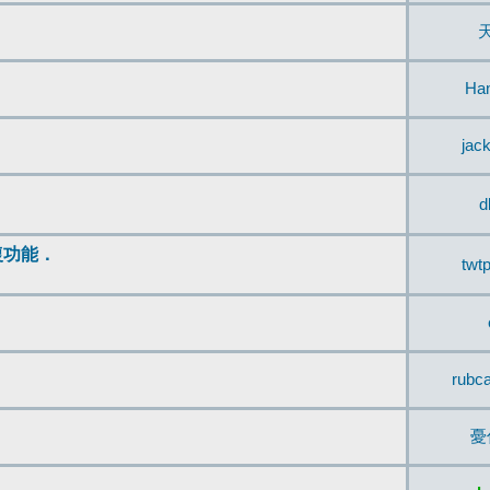
Ha
jac
d
復功能．
twt
rubc
憂