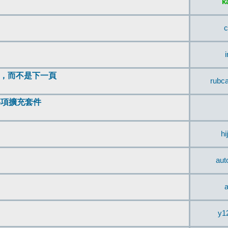
k
c
頂，而不是下一頁
rubc
辨事項擴充套件
hi
aut
a
y1