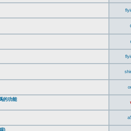
fly
fly
sh
o
編碼的功能
a
端)