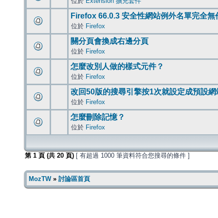
位於
Extension 擴充套件
Firefox 66.0.3 安全性網站例外名單完全
位於
Firefox
關分頁會換成右邊分頁
位於
Firefox
怎麼改別人做的樣式元件？
位於
Firefox
改回50版的搜尋引擎按1次就設定成預設網
位於
Firefox
怎麼刪除記憶？
位於
Firefox
第
1
頁 (共
20
頁)
[ 有超過 1000 筆資料符合您搜尋的條件 ]
MozTW
»
討論區首頁