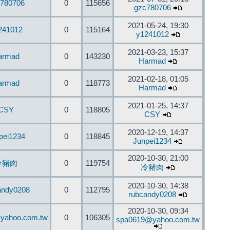
780706
0
115656
gzc780706
2021-05-24, 19:30
241012
0
115164
y1241012
2021-03-23, 15:37
armad
0
143230
Harmad
2021-02-18, 01:05
armad
0
118773
Harmad
2021-01-25, 14:37
CSY
0
118805
CSY
2020-12-19, 14:37
pei1234
0
118845
Junpei1234
2020-10-30, 21:00
冷豬肉
0
119754
冷豬肉
2020-10-30, 14:38
andy0208
0
112795
rubcandy0208
2020-10-30, 09:34
yahoo.com.tw
0
106305
spa0619@yahoo.com.tw