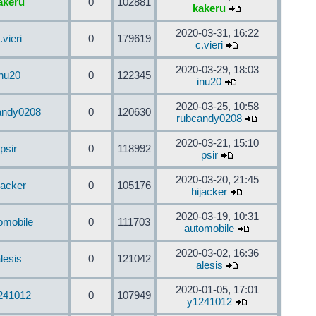
akeru
0
102881
kakeru
2020-03-31, 16:22
.vieri
0
179619
c.vieri
2020-03-29, 18:03
inu20
0
122345
inu20
2020-03-25, 10:58
andy0208
0
120630
rubcandy0208
2020-03-21, 15:10
psir
0
118992
psir
2020-03-20, 21:45
jacker
0
105176
hijacker
2020-03-19, 10:31
omobile
0
111703
automobile
2020-03-02, 16:36
lesis
0
121042
alesis
2020-01-05, 17:01
241012
0
107949
y1241012