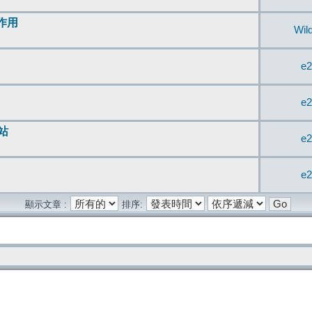
無作用
Wil
e2
e2
站
e2
e2
顯示文章 :
排序: