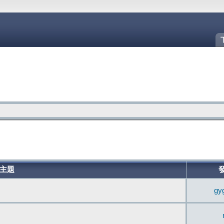
主題
gy