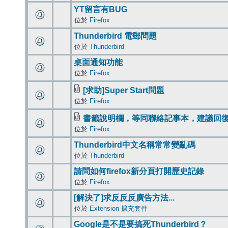
YT留言有BUG
位於
Firefox
Thunderbird 電郵問題
位於
Thunderbird
桌面通知功能
位於
Firefox
[求助]Super Start問題
位於
Firefox
書籤說明欄，等同聯絡記事本，建議回
位於
Firefox
Thunderbird中文名稱常常變亂碼
位於
Thunderbird
請問如何firefox新分頁打開歷史記錄
位於
Firefox
[解決了]求反反反廣告方法...
位於
Extension 擴充套件
Google是不是要搞死Thunderbird？