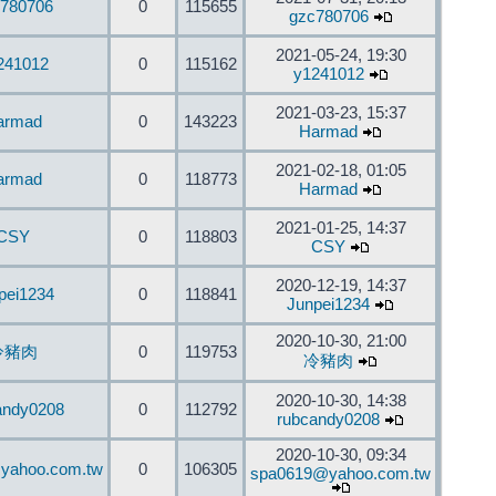
780706
0
115655
gzc780706
2021-05-24, 19:30
241012
0
115162
y1241012
2021-03-23, 15:37
armad
0
143223
Harmad
2021-02-18, 01:05
armad
0
118773
Harmad
2021-01-25, 14:37
CSY
0
118803
CSY
2020-12-19, 14:37
pei1234
0
118841
Junpei1234
2020-10-30, 21:00
冷豬肉
0
119753
冷豬肉
2020-10-30, 14:38
andy0208
0
112792
rubcandy0208
2020-10-30, 09:34
yahoo.com.tw
0
106305
spa0619@yahoo.com.tw