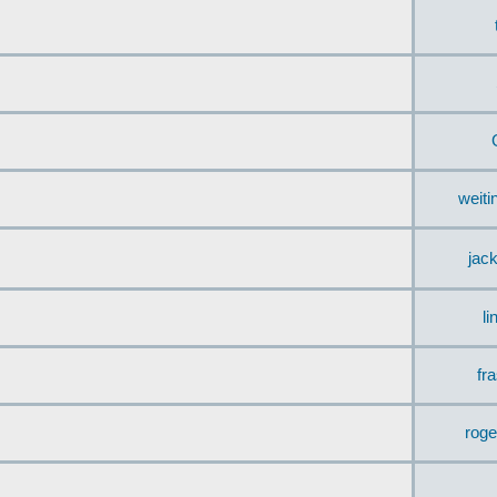
weit
jac
li
fr
rog