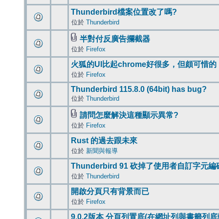
Thunderbird檔案位置改了嗎?
位於
Thunderbird
半對付反廣告攔截器
位於
Firefox
火狐的UI比起chrome好很多，但頗可惜的
位於
Firefox
Thunderbird 115.8.0 (64bit) has bug?
位於
Thunderbird
請問怎麼解決這種顯示異常?
位於
Firefox
Rust 的過去跟未來
位於
新聞與報導
Thunderbird 91 砍掉了使用者自訂字元
位於
Thunderbird
開啟分頁只有背景而已
位於
Firefox
9.0.2版本 分頁列置底(在網址列與書籤列底