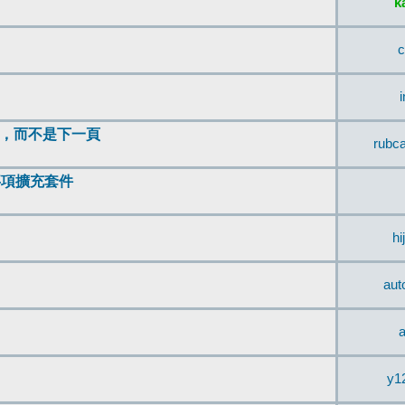
k
c
頂，而不是下一頁
rubc
辨事項擴充套件
hi
aut
a
y1