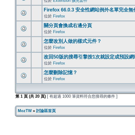
位於
Extension 擴充套件
Firefox 66.0.3 安全性網站例外名單完全
位於
Firefox
關分頁會換成右邊分頁
位於
Firefox
怎麼改別人做的樣式元件？
位於
Firefox
改回50版的搜尋引擎按1次就設定成預設網
位於
Firefox
怎麼刪除記憶？
位於
Firefox
第
1
頁 (共
20
頁)
[ 有超過 1000 筆資料符合您搜尋的條件 ]
MozTW
»
討論區首頁