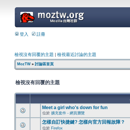
=
登入
註冊
檢視沒有回覆的主題
|
檢視最近討論的主題
MozTW
»
討論區首頁
檢視沒有回覆的主題
Meet a girl who's down for fun
位於
擴充套件 - 網頁瀏覽
怎樣自訂快捷鍵? 怎樣向官方回報故障？
位於
Firefox