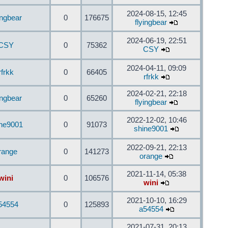
2024-08-15, 12:45
ingbear
0
176675
flyingbear
2024-06-19, 22:51
CSY
0
75362
CSY
2024-04-11, 09:09
rfrkk
0
66405
rfrkk
2024-02-21, 22:18
ingbear
0
65260
flyingbear
2022-12-02, 10:46
ine9001
0
91073
shine9001
2022-09-21, 22:13
range
0
141273
orange
2021-11-14, 05:38
wini
0
106576
wini
2021-10-10, 16:29
54554
0
125893
a54554
2021-07-31, 20:13