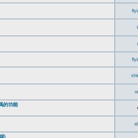
fly
fly
sh
o
編碼的功能
a
端)