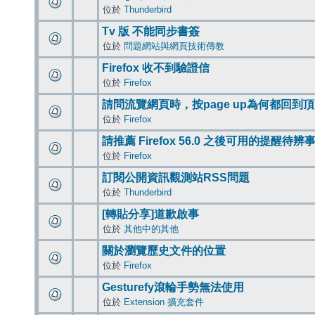
位於
Thunderbird
Tv 版 不能同步書簽
位於
問題網站與網頁技術傳教
Firefox 收不到驗證信
位於
Firefox
請問流覽網頁時，按page up為何都回到
位於
Firefox
請推薦 Firefox 56.0 之後可用的提醒待
位於
Firefox
訂閱公開資訊觀測站RSS問題
位於
Thunderbird
[轉貼分享]道歉啟事
位於
其他中的其他
關於瀏覽歷史文件的位置
位於
Firefox
Gesturefy滾輪手勢無法使用
位於
Extension 擴充套件