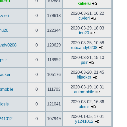
akeru
0
102881
kakeru
2020-03-31, 16:22
.vieri
0
179618
c.vieri
2020-03-29, 18:03
inu20
0
122344
inu20
2020-03-25, 10:58
andy0208
0
120629
rubcandy0208
2020-03-21, 15:10
psir
0
118992
psir
2020-03-20, 21:45
jacker
0
105176
hijacker
2020-03-19, 10:31
omobile
0
111703
automobile
2020-03-02, 16:36
lesis
0
121041
alesis
2020-01-05, 17:01
241012
0
107949
y1241012