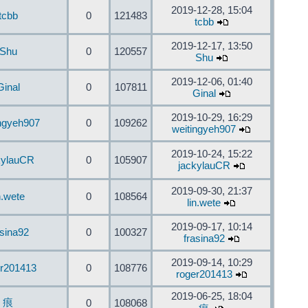
2019-12-28, 15:04
tcbb
0
121483
tcbb
2019-12-17, 13:50
Shu
0
120557
Shu
2019-12-06, 01:40
Ginal
0
107811
Ginal
2019-10-29, 16:29
ingyeh907
0
109262
weitingyeh907
2019-10-24, 15:22
kylauCR
0
105907
jackylauCR
2019-09-30, 21:37
n.wete
0
108564
lin.wete
2019-09-17, 10:14
asina92
0
100327
frasina92
2019-09-14, 10:29
er201413
0
108776
roger201413
2019-06-25, 18:04
痕
0
108068