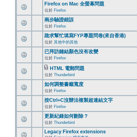
Firefox on Mac 全螢幕問題
位於
Firefox
兩步驗證錯誤
位於
Firefox
跪求幫忙填寫FYP專題問卷(來自香港)
位於
其他中的其他
已拜訪鏈結顏色沒有改變
位於
Firefox
HTML 電郵問題
位於
Thunderbird
如何調整書籤寬度
位於
Firefox
按Ctrl+C沒辦法複製超連結文字
位於
Firefox
更新紀錄如何刪除？
位於
Thunderbird
Legacy Firefox extensions