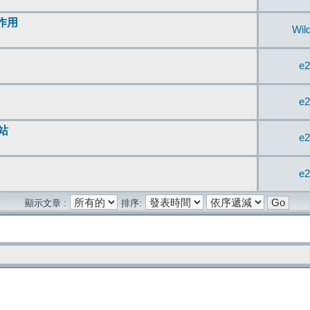
無作用
Wil
e2
e2
站
e2
e2
顯示文章 :
排序: