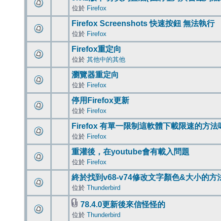
位於
Firefox
Firefox Screenshots 快速按鈕 無法執行
位於
Firefox
Firefox重定向
位於
其他中的其他
瀏覽器重定向
位於
Firefox
停用Firefox更新
位於
Firefox
Firefox 有單一限制這軟體下載限速的方法
位於
Firefox
重灌後，在youtube會有載入問題
位於
Firefox
終於找到v68-v74修改文字顏色&大小的方
位於
Thunderbird
78.4.0更新後來信怪怪的
位於
Thunderbird