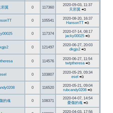
2020-09-03, 11:37
天邪翼
0
117360
天邪翼
2020-08-20, 16:37
nsonTT
0
105541
HansonTT
2020-07-14, 08:17
ky00025
0
117374
jacky00025
2020-06-27, 20:03
kgjs2
0
121497
dkgjs2
2020-06-27, 11:54
ptheresa
0
114576
twtptheresa
2020-05-29, 09:34
esel
0
103807
esel
2020-05-21, 09:04
andy0208
0
116520
rubcandy0208
2020-04-07, 14:54
傷的魂
0
108371
憂傷的魂
2020-04-03, 17:56