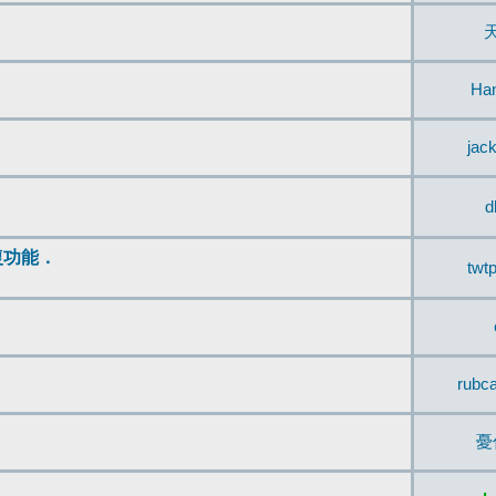
Ha
jac
d
復功能．
twt
rubc
憂