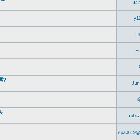
gzc
y1
H
H
嗎?
Jun
法
rubc
spa0619@