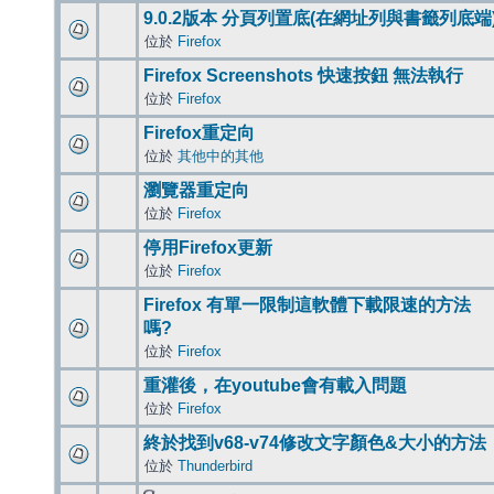
9.0.2版本 分頁列置底(在網址列與書籤列底端
位於
Firefox
Firefox Screenshots 快速按鈕 無法執行
位於
Firefox
Firefox重定向
位於
其他中的其他
瀏覽器重定向
位於
Firefox
停用Firefox更新
位於
Firefox
Firefox 有單一限制這軟體下載限速的方法
嗎?
位於
Firefox
重灌後，在youtube會有載入問題
位於
Firefox
終於找到v68-v74修改文字顏色&大小的方法
位於
Thunderbird