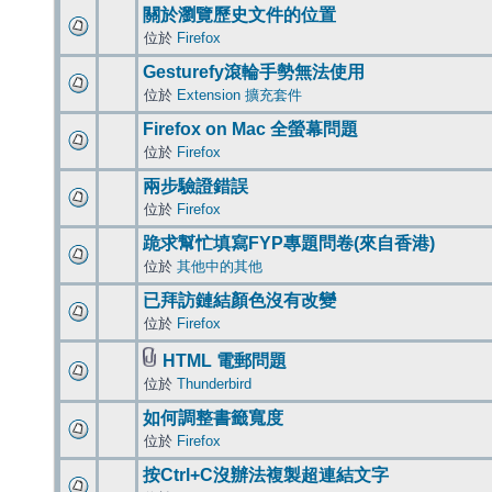
關於瀏覽歷史文件的位置
位於
Firefox
Gesturefy滾輪手勢無法使用
位於
Extension 擴充套件
Firefox on Mac 全螢幕問題
位於
Firefox
兩步驗證錯誤
位於
Firefox
跪求幫忙填寫FYP專題問卷(來自香港)
位於
其他中的其他
已拜訪鏈結顏色沒有改變
位於
Firefox
HTML 電郵問題
位於
Thunderbird
如何調整書籤寬度
位於
Firefox
按Ctrl+C沒辦法複製超連結文字