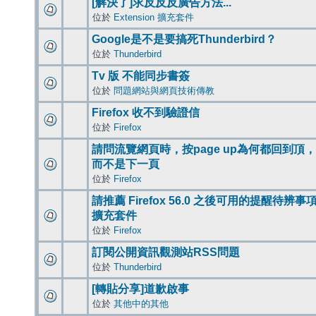
[解決了]求反反反廣告方法...
位於
Extension 擴充套件
Google是不是要搞死Thunderbird？
位於
Thunderbird
Tv 版 不能同步書簽
位於
問題網站與網頁技術傳教
Firefox 收不到驗證信
位於
Firefox
請問流覽網頁時，按page up為何都回到頂，
而不是下一頁
位於
Firefox
請推薦 Firefox 56.0 之後可用的提醒待辨事
擴充套件
位於
Firefox
訂閱公開資訊觀測站RSS問題
位於
Thunderbird
[轉貼分享]道歉啟事
位於
其他中的其他