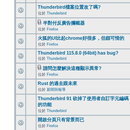
Thunderbird檔案位置改了嗎?
位於
Thunderbird
半對付反廣告攔截器
位於
Firefox
火狐的UI比起chrome好很多，但頗可惜的
位於
Firefox
Thunderbird 115.8.0 (64bit) has bug?
位於
Thunderbird
請問怎麼解決這種顯示異常?
位於
Firefox
Rust 的過去跟未來
位於
新聞與報導
Thunderbird 91 砍掉了使用者自訂字元編碼
的功能
位於
Thunderbird
開啟分頁只有背景而已
位於
Firefox