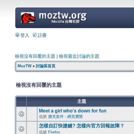
=
登入
註冊
檢視沒有回覆的主題
|
檢視最近討論的主題
MozTW
»
討論區首頁
檢視沒有回覆的主題
主題
Meet a girl who's down for fun
位於
擴充套件 - 網頁瀏覽
怎樣自訂快捷鍵? 怎樣向官方回報故障？
位於
Firefox