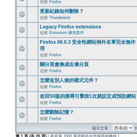
位於
Firefox
更新紀錄如何刪除？
位於
Thunderbird
Legacy Firefox extensions
位於
Extension 擴充套件
Firefox 66.0.3 安全性網站例外名單完全無作
用
位於
Firefox
關分頁會換成右邊分頁
位於
Firefox
怎麼改別人做的樣式元件？
位於
Firefox
改回50版的搜尋引擎按1次就設定成預設網站
位於
Firefox
怎麼刪除記憶？
位於
Firefox
顯示文章 :
第
1
頁 (共
20
頁)
[ 有超過 1000 筆資料符合您搜尋的條件 ]