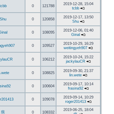
2019-12-28, 15:04
tcbb
0
121788
tcbb
2019-12-17, 13:50
Shu
0
120858
Shu
2019-12-06, 01:40
Ginal
0
108095
Ginal
2019-10-29, 16:29
ingyeh907
0
109527
weitingyeh907
2019-10-24, 15:22
kylauCR
0
106212
jackylauCR
2019-09-30, 21:37
n.wete
0
108825
lin.wete
2019-09-17, 10:14
asina92
0
100604
frasina92
2019-09-14, 10:29
er201413
0
109078
roger201413
2019-06-25, 18:04
痕
0
108332