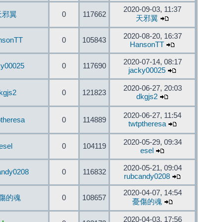
2020-09-03, 11:37
天邪翼
0
117662
天邪翼
2020-08-20, 16:37
nsonTT
0
105843
HansonTT
2020-07-14, 08:17
ky00025
0
117690
jacky00025
2020-06-27, 20:03
kgjs2
0
121823
dkgjs2
2020-06-27, 11:54
ptheresa
0
114889
twtptheresa
2020-05-29, 09:34
esel
0
104119
esel
2020-05-21, 09:04
andy0208
0
116832
rubcandy0208
2020-04-07, 14:54
傷的魂
0
108657
憂傷的魂
2020-04-03, 17:56