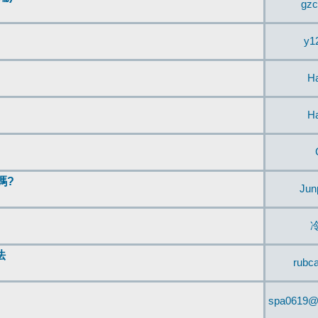
gzc
y1
H
H
嗎?
Jun
法
rubc
spa0619@