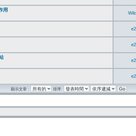
無作用
Wil
e2
e2
站
e2
e2
顯示文章 :
排序: