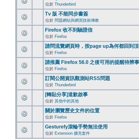
位於
Thunderbird
Tv 版 不能同步書簽
位於
問題網站與網頁技術傳教
Firefox 收不到驗證信
位於
Firefox
請問流覽網頁時，按page up為何都回到
位於
Firefox
請推薦 Firefox 56.0 之後可用的提醒待
位於
Firefox
訂閱公開資訊觀測站RSS問題
位於
Thunderbird
[轉貼分享]道歉啟事
位於
其他中的其他
關於瀏覽歷史文件的位置
位於
Firefox
Gesturefy滾輪手勢無法使用
位於
Extension 擴充套件