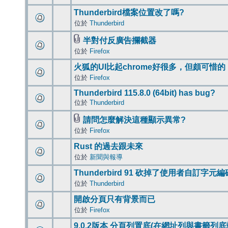
Thunderbird檔案位置改了嗎?
位於
Thunderbird
半對付反廣告攔截器
位於
Firefox
火狐的UI比起chrome好很多，但頗可惜的
位於
Firefox
Thunderbird 115.8.0 (64bit) has bug?
位於
Thunderbird
請問怎麼解決這種顯示異常?
位於
Firefox
Rust 的過去跟未來
位於
新聞與報導
Thunderbird 91 砍掉了使用者自訂字元
位於
Thunderbird
開啟分頁只有背景而已
位於
Firefox
9.0.2版本 分頁列置底(在網址列與書籤列底