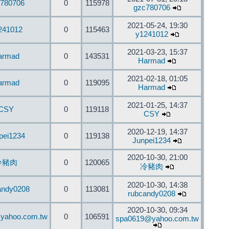
780706
0
115978
gzc780706
2021-05-24, 19:30
241012
0
115463
y1241012
2021-03-23, 15:37
armad
0
143531
Harmad
2021-02-18, 01:05
armad
0
119095
Harmad
2021-01-25, 14:37
CSY
0
119118
CSY
2020-12-19, 14:37
pei1234
0
119138
Junpei1234
2020-10-30, 21:00
冷豬肉
0
120065
冷豬肉
2020-10-30, 14:38
andy0208
0
113081
rubcandy0208
2020-10-30, 09:34
yahoo.com.tw
0
106591
spa0619@yahoo.com.tw