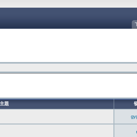
主題
gy