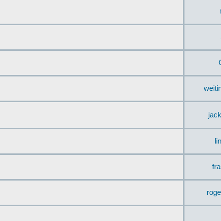
weit
jac
li
fr
rog