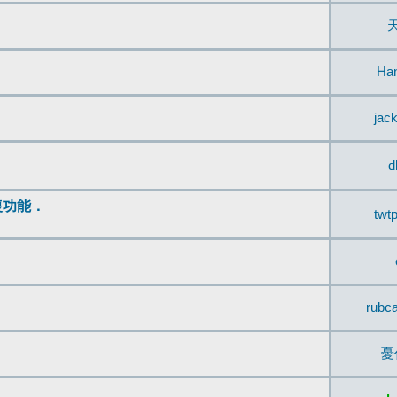
Ha
jac
d
復功能．
twt
rubc
憂