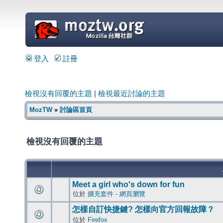
=
登入
註冊
檢視沒有回覆的主題
|
檢視最近討論的主題
MozTW
»
討論區首頁
檢視沒有回覆的主題
Meet a girl who's down for fun
位於
擴充套件 - 網頁瀏覽
怎樣自訂快捷鍵? 怎樣向官方回報故障？
位於
Firefox