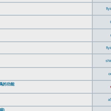
fly
fly
sh
o
編碼的功能
a
端)