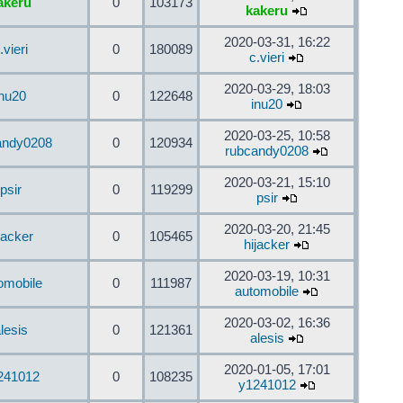
akeru
0
103173
kakeru
2020-03-31, 16:22
.vieri
0
180089
c.vieri
2020-03-29, 18:03
inu20
0
122648
inu20
2020-03-25, 10:58
andy0208
0
120934
rubcandy0208
2020-03-21, 15:10
psir
0
119299
psir
2020-03-20, 21:45
jacker
0
105465
hijacker
2020-03-19, 10:31
omobile
0
111987
automobile
2020-03-02, 16:36
lesis
0
121361
alesis
2020-01-05, 17:01
241012
0
108235
y1241012