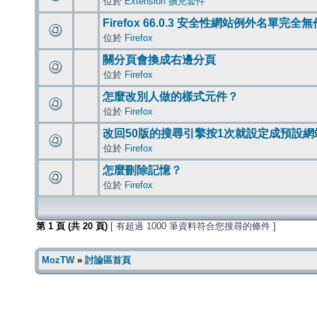
位於
Extension 擴充套件
Firefox 66.0.3 安全性網站例外名單完全
位於
Firefox
關分頁會換成右邊分頁
位於
Firefox
怎麼改別人做的樣式元件？
位於
Firefox
改回50版的搜尋引擎按1次就設定成預設網
位於
Firefox
怎麼刪除記憶？
位於
Firefox
第
1
頁 (共
20
頁)
[ 有超過 1000 筆資料符合您搜尋的條件 ]
MozTW
»
討論區首頁