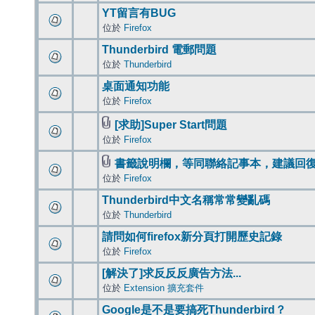
YT留言有BUG
位於
Firefox
Thunderbird 電郵問題
位於
Thunderbird
桌面通知功能
位於
Firefox
[求助]Super Start問題
位於
Firefox
書籤說明欄，等同聯絡記事本，建議回
位於
Firefox
Thunderbird中文名稱常常變亂碼
位於
Thunderbird
請問如何firefox新分頁打開歷史記錄
位於
Firefox
[解決了]求反反反廣告方法...
位於
Extension 擴充套件
Google是不是要搞死Thunderbird？