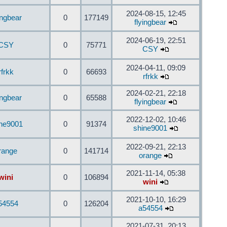
2024-08-15, 12:45
ingbear
0
177149
flyingbear
2024-06-19, 22:51
CSY
0
75771
CSY
2024-04-11, 09:09
rfrkk
0
66693
rfrkk
2024-02-21, 22:18
ingbear
0
65588
flyingbear
2022-12-02, 10:46
ine9001
0
91374
shine9001
2022-09-21, 22:13
range
0
141714
orange
2021-11-14, 05:38
wini
0
106894
wini
2021-10-10, 16:29
54554
0
126204
a54554
2021-07-31, 20:13