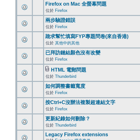
Firefox on Mac 全螢幕問題
位於
Firefox
兩步驗證錯誤
位於
Firefox
跪求幫忙填寫FYP專題問卷(來自香港)
位於
其他中的其他
已拜訪鏈結顏色沒有改變
位於
Firefox
HTML 電郵問題
位於
Thunderbird
如何調整書籤寬度
位於
Firefox
按Ctrl+C沒辦法複製超連結文字
位於
Firefox
更新紀錄如何刪除？
位於
Thunderbird
Legacy Firefox extensions