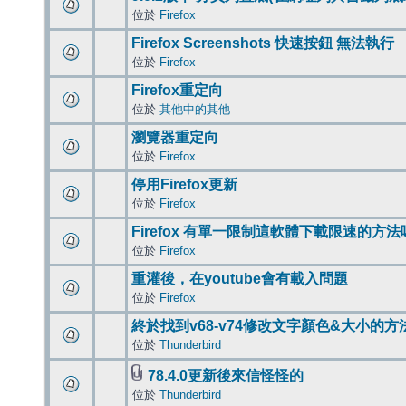
位於
Firefox
Firefox Screenshots 快速按鈕 無法執行
位於
Firefox
Firefox重定向
位於
其他中的其他
瀏覽器重定向
位於
Firefox
停用Firefox更新
位於
Firefox
Firefox 有單一限制這軟體下載限速的方法
位於
Firefox
重灌後，在youtube會有載入問題
位於
Firefox
終於找到v68-v74修改文字顏色&大小的方
位於
Thunderbird
78.4.0更新後來信怪怪的
位於
Thunderbird