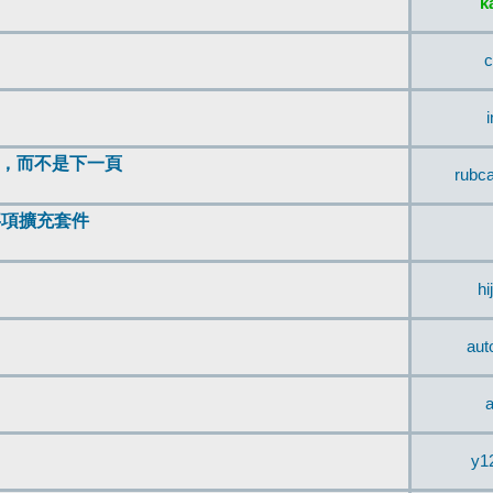
k
c
頂，而不是下一頁
rubc
辨事項擴充套件
hi
aut
a
y1