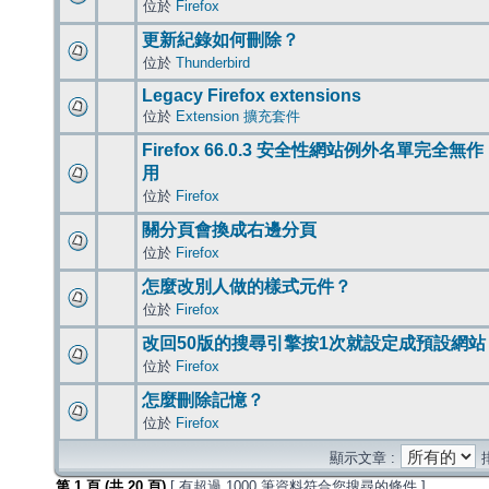
位於
Firefox
更新紀錄如何刪除？
位於
Thunderbird
Legacy Firefox extensions
位於
Extension 擴充套件
Firefox 66.0.3 安全性網站例外名單完全無作
用
位於
Firefox
關分頁會換成右邊分頁
位於
Firefox
怎麼改別人做的樣式元件？
位於
Firefox
改回50版的搜尋引擎按1次就設定成預設網站
位於
Firefox
怎麼刪除記憶？
位於
Firefox
顯示文章 :
第
1
頁 (共
20
頁)
[ 有超過 1000 筆資料符合您搜尋的條件 ]