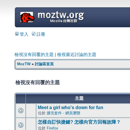
=
登入
註冊
檢視沒有回覆的主題
|
檢視最近討論的主題
MozTW
»
討論區首頁
檢視沒有回覆的主題
主題
Meet a girl who's down for fun
位於
擴充套件 - 網頁瀏覽
怎樣自訂快捷鍵? 怎樣向官方回報故障？
位於
Firefox