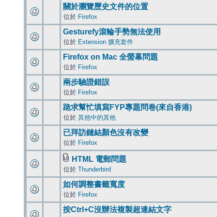
關於瀏覽歷史文件的位置
位於
Firefox
Gesturefy滾輪手勢無法使用
位於
Extension 擴充套件
Firefox on Mac 全螢幕問題
位於
Firefox
兩步驗證錯誤
位於
Firefox
跪求幫忙填寫FYP專題問卷(來自香港)
位於
其他中的其他
已拜訪鏈結顏色沒有改變
位於
Firefox
HTML 電郵問題
位於
Thunderbird
如何調整書籤寬度
位於
Firefox
按Ctrl+C沒辦法複製超連結文字