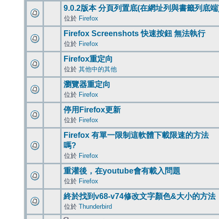
9.0.2版本 分頁列置底(在網址列與書籤列底端
位於
Firefox
Firefox Screenshots 快速按鈕 無法執行
位於
Firefox
Firefox重定向
位於
其他中的其他
瀏覽器重定向
位於
Firefox
停用Firefox更新
位於
Firefox
Firefox 有單一限制這軟體下載限速的方法
嗎?
位於
Firefox
重灌後，在youtube會有載入問題
位於
Firefox
終於找到v68-v74修改文字顏色&大小的方法
位於
Thunderbird