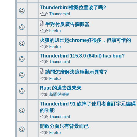
Thunderbird檔案位置改了嗎?
位於
Thunderbird
半對付反廣告攔截器
位於
Firefox
火狐的UI比起chrome好很多，但頗可惜的
位於
Firefox
Thunderbird 115.8.0 (64bit) has bug?
位於
Thunderbird
請問怎麼解決這種顯示異常?
位於
Firefox
Rust 的過去跟未來
位於
新聞與報導
Thunderbird 91 砍掉了使用者自訂字元編碼
的功能
位於
Thunderbird
開啟分頁只有背景而已
位於
Firefox