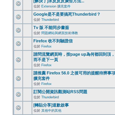
[解決了]求反反反廣告方法...
位於
Extension 擴充套件
Google是不是要搞死Thunderbird？
位於
Thunderbird
Tv 版 不能同步書簽
位於
問題網站與網頁技術傳教
Firefox 收不到驗證信
位於
Firefox
請問流覽網頁時，按page up為何都回到頂，
而不是下一頁
位於
Firefox
請推薦 Firefox 56.0 之後可用的提醒待辨事
擴充套件
位於
Firefox
訂閱公開資訊觀測站RSS問題
位於
Thunderbird
[轉貼分享]道歉啟事
位於
其他中的其他