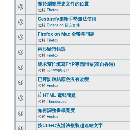
關於瀏覽歷史文件的位置
位於
Firefox
Gesturefy滾輪手勢無法使用
位於
Extension 擴充套件
Firefox on Mac 全螢幕問題
位於
Firefox
兩步驗證錯誤
位於
Firefox
跪求幫忙填寫FYP專題問卷(來自香港)
位於
其他中的其他
已拜訪鏈結顏色沒有改變
位於
Firefox
HTML 電郵問題
位於
Thunderbird
如何調整書籤寬度
位於
Firefox
按Ctrl+C沒辦法複製超連結文字