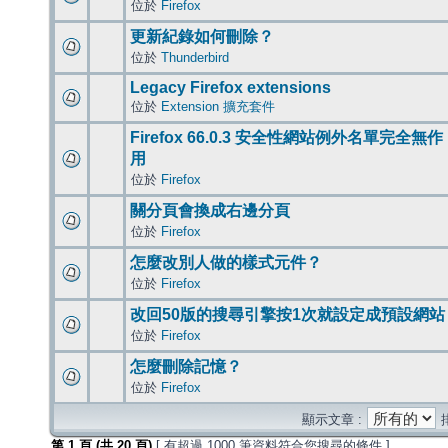
位於
Firefox
更新紀錄如何刪除？
位於
Thunderbird
Legacy Firefox extensions
位於
Extension 擴充套件
Firefox 66.0.3 安全性網站例外名單完全無作
用
位於
Firefox
關分頁會換成右邊分頁
位於
Firefox
怎麼改別人做的樣式元件？
位於
Firefox
改回50版的搜尋引擎按1次就設定成預設網站
位於
Firefox
怎麼刪除記憶？
位於
Firefox
顯示文章 :
第
1
頁 (共
20
頁)
[ 有超過 1000 筆資料符合您搜尋的條件 ]