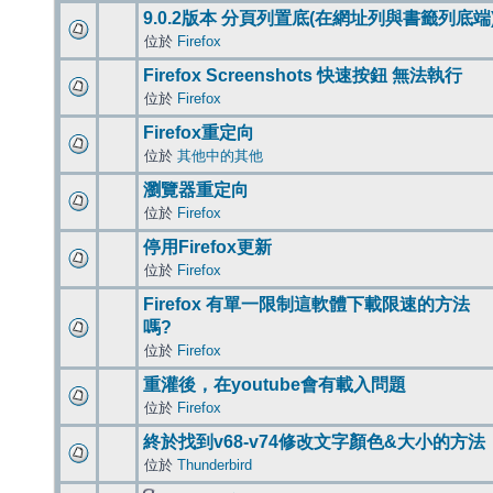
9.0.2版本 分頁列置底(在網址列與書籤列底端
位於
Firefox
Firefox Screenshots 快速按鈕 無法執行
位於
Firefox
Firefox重定向
位於
其他中的其他
瀏覽器重定向
位於
Firefox
停用Firefox更新
位於
Firefox
Firefox 有單一限制這軟體下載限速的方法
嗎?
位於
Firefox
重灌後，在youtube會有載入問題
位於
Firefox
終於找到v68-v74修改文字顏色&大小的方法
位於
Thunderbird