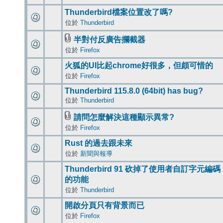
Thunderbird檔案位置改了嗎?
位於
Thunderbird
半對付反廣告攔截器
位於
Firefox
火狐的UI比起chrome好很多，但頗可惜的
位於
Firefox
Thunderbird 115.8.0 (64bit) has bug?
位於
Thunderbird
請問怎麼解決這種顯示異常?
位於
Firefox
Rust 的過去跟未來
位於
新聞與報導
Thunderbird 91 砍掉了使用者自訂字元編碼
的功能
位於
Thunderbird
開啟分頁只有背景而已
位於
Firefox