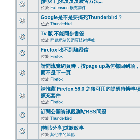
[解決了]求反反反廣告方法...
位於
Extension 擴充套件
Google是不是要搞死Thunderbird？
位於
Thunderbird
Tv 版 不能同步書簽
位於
問題網站與網頁技術傳教
Firefox 收不到驗證信
位於
Firefox
請問流覽網頁時，按page up為何都回到頂，
而不是下一頁
位於
Firefox
請推薦 Firefox 56.0 之後可用的提醒待辨事
擴充套件
位於
Firefox
訂閱公開資訊觀測站RSS問題
位於
Thunderbird
[轉貼分享]道歉啟事
位於
其他中的其他