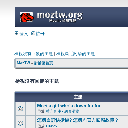
=
登入
註冊
檢視沒有回覆的主題
|
檢視最近討論的主題
MozTW
»
討論區首頁
檢視沒有回覆的主題
主題
Meet a girl who's down for fun
位於
擴充套件 - 網頁瀏覽
怎樣自訂快捷鍵? 怎樣向官方回報故障？
位於
Firefox