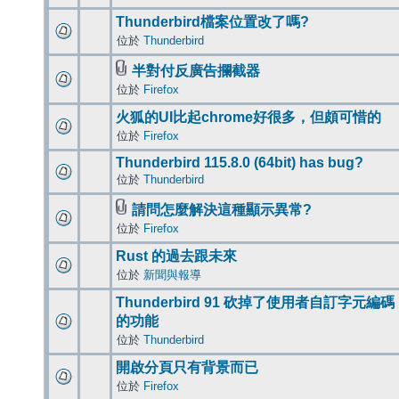
Thunderbird檔案位置改了嗎?
位於
Thunderbird
半對付反廣告攔截器
位於
Firefox
火狐的UI比起chrome好很多，但頗可惜的
位於
Firefox
Thunderbird 115.8.0 (64bit) has bug?
位於
Thunderbird
請問怎麼解決這種顯示異常?
位於
Firefox
Rust 的過去跟未來
位於
新聞與報導
Thunderbird 91 砍掉了使用者自訂字元編碼
的功能
位於
Thunderbird
開啟分頁只有背景而已
位於
Firefox