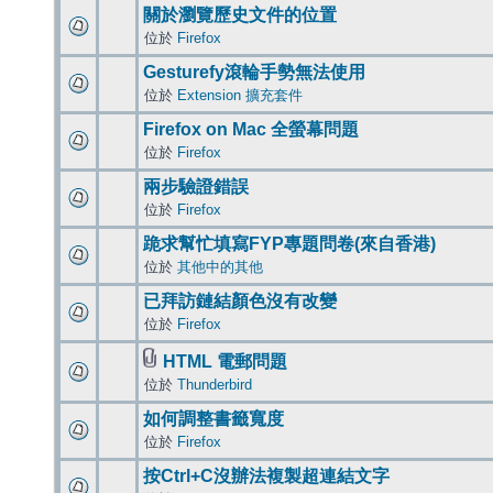
關於瀏覽歷史文件的位置
位於
Firefox
Gesturefy滾輪手勢無法使用
位於
Extension 擴充套件
Firefox on Mac 全螢幕問題
位於
Firefox
兩步驗證錯誤
位於
Firefox
跪求幫忙填寫FYP專題問卷(來自香港)
位於
其他中的其他
已拜訪鏈結顏色沒有改變
位於
Firefox
HTML 電郵問題
位於
Thunderbird
如何調整書籤寬度
位於
Firefox
按Ctrl+C沒辦法複製超連結文字