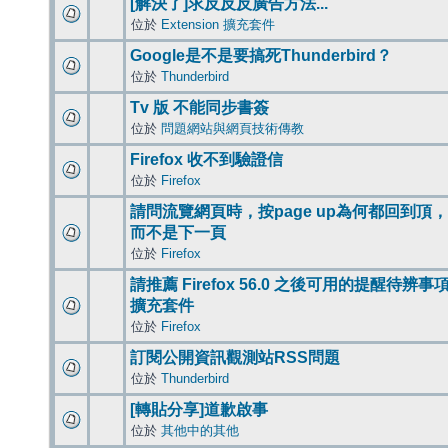
[解決了]求反反反廣告方法...
位於
Extension 擴充套件
Google是不是要搞死Thunderbird？
位於
Thunderbird
Tv 版 不能同步書簽
位於
問題網站與網頁技術傳教
Firefox 收不到驗證信
位於
Firefox
請問流覽網頁時，按page up為何都回到頂，
而不是下一頁
位於
Firefox
請推薦 Firefox 56.0 之後可用的提醒待辨事
擴充套件
位於
Firefox
訂閱公開資訊觀測站RSS問題
位於
Thunderbird
[轉貼分享]道歉啟事
位於
其他中的其他