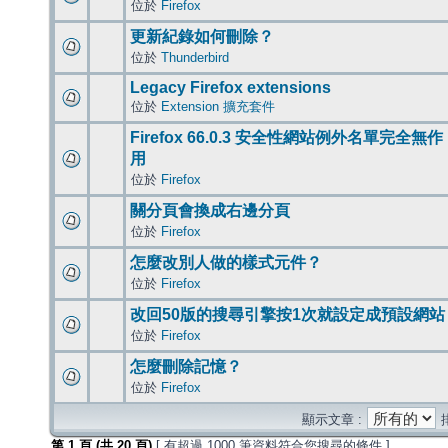
位於
Firefox
更新紀錄如何刪除？
位於
Thunderbird
Legacy Firefox extensions
位於
Extension 擴充套件
Firefox 66.0.3 安全性網站例外名單完全無作
用
位於
Firefox
關分頁會換成右邊分頁
位於
Firefox
怎麼改別人做的樣式元件？
位於
Firefox
改回50版的搜尋引擎按1次就設定成預設網站
位於
Firefox
怎麼刪除記憶？
位於
Firefox
顯示文章 :
第
1
頁 (共
20
頁)
[ 有超過 1000 筆資料符合您搜尋的條件 ]