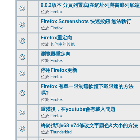
9.0.2版本 分頁列置底(在網址列與書籤列底端
位於
Firefox
Firefox Screenshots 快速按鈕 無法執行
位於
Firefox
Firefox重定向
位於
其他中的其他
瀏覽器重定向
位於
Firefox
停用Firefox更新
位於
Firefox
Firefox 有單一限制這軟體下載限速的方法
嗎?
位於
Firefox
重灌後，在youtube會有載入問題
位於
Firefox
終於找到v68-v74修改文字顏色&大小的方法
位於
Thunderbird