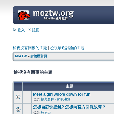
=
登入
註冊
檢視沒有回覆的主題
|
檢視最近討論的主題
MozTW
»
討論區首頁
檢視沒有回覆的主題
主題
Meet a girl who's down for fun
位於
擴充套件 - 網頁瀏覽
怎樣自訂快捷鍵? 怎樣向官方回報故障？
位於
Firefox