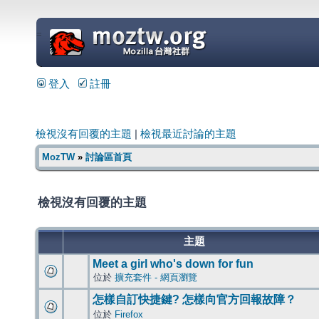
=
登入
註冊
檢視沒有回覆的主題
|
檢視最近討論的主題
MozTW
»
討論區首頁
檢視沒有回覆的主題
主題
Meet a girl who's down for fun
位於
擴充套件 - 網頁瀏覽
怎樣自訂快捷鍵? 怎樣向官方回報故障？
位於
Firefox