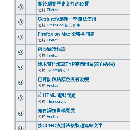
關於瀏覽歷史文件的位置
位於
Firefox
Gesturefy滾輪手勢無法使用
位於
Extension 擴充套件
Firefox on Mac 全螢幕問題
位於
Firefox
兩步驗證錯誤
位於
Firefox
跪求幫忙填寫FYP專題問卷(來自香港)
位於
其他中的其他
已拜訪鏈結顏色沒有改變
位於
Firefox
HTML 電郵問題
位於
Thunderbird
如何調整書籤寬度
位於
Firefox
按Ctrl+C沒辦法複製超連結文字