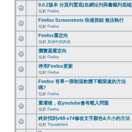
9.0.2版本 分頁列置底(在網址列與書籤列底端
位於
Firefox
Firefox Screenshots 快速按鈕 無法執行
位於
Firefox
Firefox重定向
位於
其他中的其他
瀏覽器重定向
位於
Firefox
停用Firefox更新
位於
Firefox
Firefox 有單一限制這軟體下載限速的方法
嗎?
位於
Firefox
重灌後，在youtube會有載入問題
位於
Firefox
終於找到v68-v74修改文字顏色&大小的方法
位於
Thunderbird