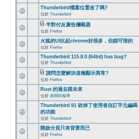
Thunderbird檔案位置改了嗎?
位於
Thunderbird
半對付反廣告攔截器
位於
Firefox
火狐的UI比起chrome好很多，但頗可惜的
位於
Firefox
Thunderbird 115.8.0 (64bit) has bug?
位於
Thunderbird
請問怎麼解決這種顯示異常?
位於
Firefox
Rust 的過去跟未來
位於
新聞與報導
Thunderbird 91 砍掉了使用者自訂字元編碼
的功能
位於
Thunderbird
開啟分頁只有背景而已
位於
Firefox