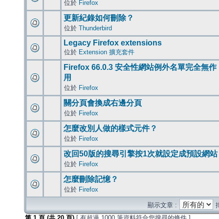
位於
Firefox
更新紀錄如何刪除？
位於
Thunderbird
Legacy Firefox extensions
位於
Extension 擴充套件
Firefox 66.0.3 安全性網站例外名單完全無作
用
位於
Firefox
關分頁會換成右邊分頁
位於
Firefox
怎麼改別人做的樣式元件？
位於
Firefox
改回50版的搜尋引擎按1次就設定成預設網站
位於
Firefox
怎麼刪除記憶？
位於
Firefox
顯示文章 :
第
1
頁 (共
20
頁)
[ 有超過 1000 筆資料符合您搜尋的條件 ]