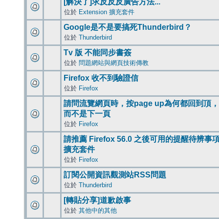
[解決了]求反反反廣告方法...
位於
Extension 擴充套件
Google是不是要搞死Thunderbird？
位於
Thunderbird
Tv 版 不能同步書簽
位於
問題網站與網頁技術傳教
Firefox 收不到驗證信
位於
Firefox
請問流覽網頁時，按page up為何都回到頂，
而不是下一頁
位於
Firefox
請推薦 Firefox 56.0 之後可用的提醒待辨事
擴充套件
位於
Firefox
訂閱公開資訊觀測站RSS問題
位於
Thunderbird
[轉貼分享]道歉啟事
位於
其他中的其他