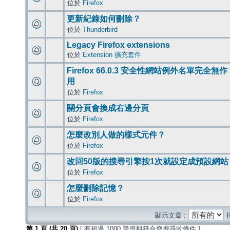
位於
Firefox
更新紀錄如何刪除？
位於
Thunderbird
Legacy Firefox extensions
位於
Extension 擴充套件
Firefox 66.0.3 安全性網站例外名單完全無作
用
位於
Firefox
關分頁會換成右邊分頁
位於
Firefox
怎麼改別人做的樣式元件？
位於
Firefox
改回50版的搜尋引擎按1次就設定成預設網站
位於
Firefox
怎麼刪除記憶？
位於
Firefox
顯示文章 :
第
1
頁 (共
20
頁)
[ 有超過 1000 筆資料符合您搜尋的條件 ]