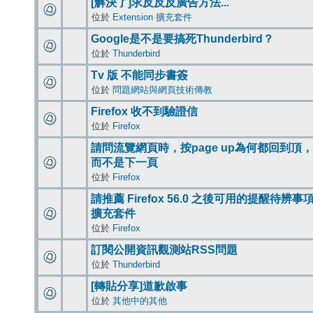
[解決了]求反反反廣告方法...
位於
Extension 擴充套件
Google是不是要搞死Thunderbird？
位於
Thunderbird
Tv 版 不能同步書簽
位於
問題網站與網頁技術傳教
Firefox 收不到驗證信
位於
Firefox
請問流覽網頁時，按page up為何都回到頂，
而不是下一頁
位於
Firefox
請推薦 Firefox 56.0 之後可用的提醒待辨事
擴充套件
位於
Firefox
訂閱公開資訊觀測站RSS問題
位於
Thunderbird
[轉貼分享]道歉啟事
位於
其他中的其他