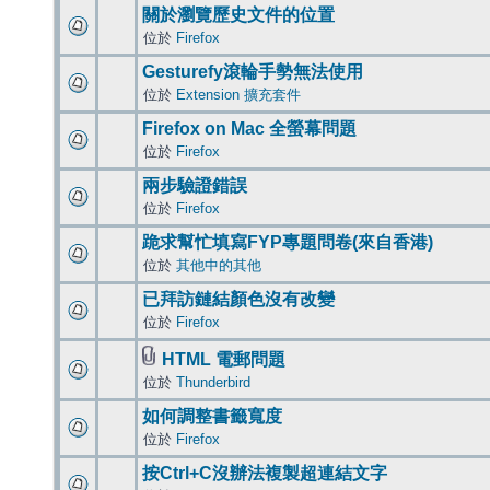
關於瀏覽歷史文件的位置
位於
Firefox
Gesturefy滾輪手勢無法使用
位於
Extension 擴充套件
Firefox on Mac 全螢幕問題
位於
Firefox
兩步驗證錯誤
位於
Firefox
跪求幫忙填寫FYP專題問卷(來自香港)
位於
其他中的其他
已拜訪鏈結顏色沒有改變
位於
Firefox
HTML 電郵問題
位於
Thunderbird
如何調整書籤寬度
位於
Firefox
按Ctrl+C沒辦法複製超連結文字