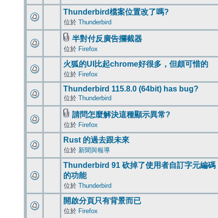
Thunderbird檔案位置改了嗎?
位於
Thunderbird
半對付反廣告攔截器
位於
Firefox
火狐的UI比起chrome好很多，但頗可惜的
位於
Firefox
Thunderbird 115.8.0 (64bit) has bug?
位於
Thunderbird
請問怎麼解決這種顯示異常?
位於
Firefox
Rust 的過去跟未來
位於
新聞與報導
Thunderbird 91 砍掉了使用者自訂字元編碼
的功能
位於
Thunderbird
開啟分頁只有背景而已
位於
Firefox