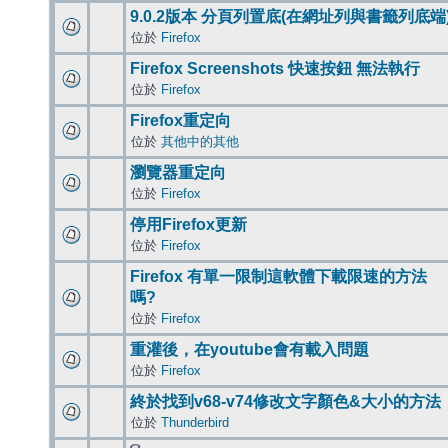
9.0.2版本 分頁列置底(在網址列與書籤列底端
位於
Firefox
Firefox Screenshots 快速按鈕 無法執行
位於
Firefox
Firefox重定向
位於
其他中的其他
瀏覽器重定向
位於
Firefox
停用Firefox更新
位於
Firefox
Firefox 有單一限制這軟體下載限速的方法
嗎?
位於
Firefox
重灌後，在youtube會有載入問題
位於
Firefox
終於找到v68-v74修改文字顏色&大小的方法
位於
Thunderbird