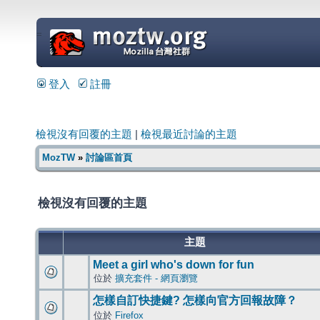
=
登入
註冊
檢視沒有回覆的主題
|
檢視最近討論的主題
MozTW
»
討論區首頁
檢視沒有回覆的主題
主題
Meet a girl who's down for fun
位於
擴充套件 - 網頁瀏覽
怎樣自訂快捷鍵? 怎樣向官方回報故障？
位於
Firefox