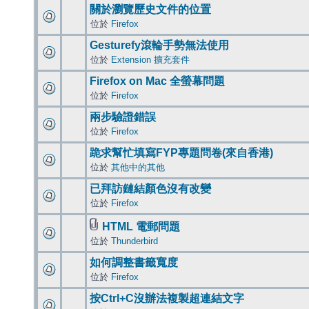
關於瀏覽歷史文件的位置
位於
Firefox
Gesturefy滾輪手勢無法使用
位於
Extension 擴充套件
Firefox on Mac 全螢幕問題
位於
Firefox
兩步驗證錯誤
位於
Firefox
跪求幫忙填寫FYP專題問卷(來自香港)
位於
其他中的其他
已拜訪鏈結顏色沒有改變
位於
Firefox
HTML 電郵問題
位於
Thunderbird
如何調整書籤寬度
位於
Firefox
按Ctrl+C沒辦法複製超連結文字