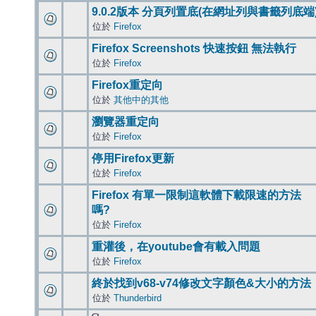
9.0.2版本 分頁列置底(在網址列與書籤列底端
位於
Firefox
Firefox Screenshots 快速按鈕 無法執行
位於
Firefox
Firefox重定向
位於
其他中的其他
瀏覽器重定向
位於
Firefox
停用Firefox更新
位於
Firefox
Firefox 有單一限制這軟體下載限速的方法
嗎?
位於
Firefox
重灌後，在youtube會有載入問題
位於
Firefox
終於找到v68-v74修改文字顏色&大小的方法
位於
Thunderbird