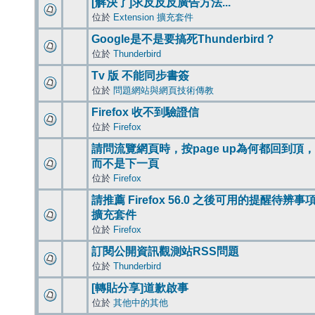
[解決了]求反反反廣告方法...
位於
Extension 擴充套件
Google是不是要搞死Thunderbird？
位於
Thunderbird
Tv 版 不能同步書簽
位於
問題網站與網頁技術傳教
Firefox 收不到驗證信
位於
Firefox
請問流覽網頁時，按page up為何都回到頂，
而不是下一頁
位於
Firefox
請推薦 Firefox 56.0 之後可用的提醒待辨事
擴充套件
位於
Firefox
訂閱公開資訊觀測站RSS問題
位於
Thunderbird
[轉貼分享]道歉啟事
位於
其他中的其他