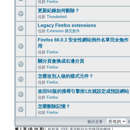
位於
Firefox
更新紀錄如何刪除？
位於
Thunderbird
Legacy Firefox extensions
位於
Extension 擴充套件
Firefox 66.0.3 安全性網站例外名單完全無作
用
位於
Firefox
關分頁會換成右邊分頁
位於
Firefox
怎麼改別人做的樣式元件？
位於
Firefox
改回50版的搜尋引擎按1次就設定成預設網站
位於
Firefox
怎麼刪除記憶？
位於
Firefox
顯示文章 :
第
1
頁 (共
20
頁)
[ 有超過 1000 筆資料符合您搜尋的條件 ]