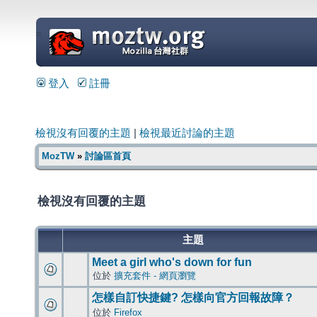
=
登入
註冊
檢視沒有回覆的主題
|
檢視最近討論的主題
MozTW
»
討論區首頁
檢視沒有回覆的主題
主題
Meet a girl who's down for fun
位於
擴充套件 - 網頁瀏覽
怎樣自訂快捷鍵? 怎樣向官方回報故障？
位於
Firefox