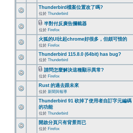
Thunderbird檔案位置改了嗎?
位於
Thunderbird
半對付反廣告攔截器
位於
Firefox
火狐的UI比起chrome好很多，但頗可惜的
位於
Firefox
Thunderbird 115.8.0 (64bit) has bug?
位於
Thunderbird
請問怎麼解決這種顯示異常?
位於
Firefox
Rust 的過去跟未來
位於
新聞與報導
Thunderbird 91 砍掉了使用者自訂字元編碼
的功能
位於
Thunderbird
開啟分頁只有背景而已
位於
Firefox