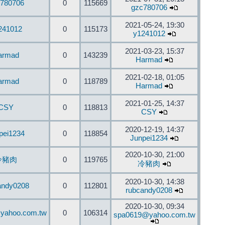
780706
0
115669
gzc780706
2021-05-24, 19:30
241012
0
115173
y1241012
2021-03-23, 15:37
armad
0
143239
Harmad
2021-02-18, 01:05
armad
0
118789
Harmad
2021-01-25, 14:37
CSY
0
118813
CSY
2020-12-19, 14:37
pei1234
0
118854
Junpei1234
2020-10-30, 21:00
冷豬肉
0
119765
冷豬肉
2020-10-30, 14:38
andy0208
0
112801
rubcandy0208
2020-10-30, 09:34
yahoo.com.tw
0
106314
spa0619@yahoo.com.tw