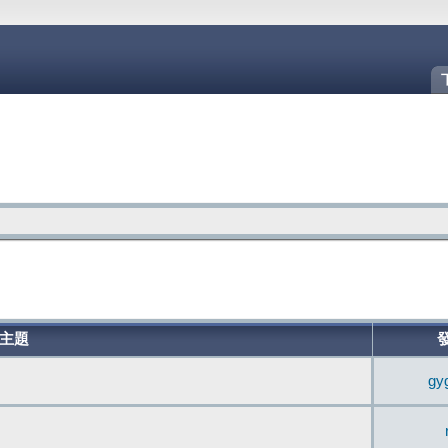
主題
gy