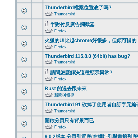
Thunderbird檔案位置改了嗎?
位於
Thunderbird
半對付反廣告攔截器
位於
Firefox
火狐的UI比起chrome好很多，但頗可惜的
位於
Firefox
Thunderbird 115.8.0 (64bit) has bug?
位於
Thunderbird
請問怎麼解決這種顯示異常?
位於
Firefox
Rust 的過去跟未來
位於
新聞與報導
Thunderbird 91 砍掉了使用者自訂字元
位於
Thunderbird
開啟分頁只有背景而已
位於
Firefox
9.0.2版本 分頁列置底(在網址列與書籤列底