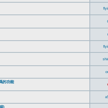
fly
fly
sh
o
編碼的功能
a
端)