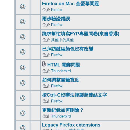
Firefox on Mac 全螢幕問題
位於
Firefox
兩步驗證錯誤
位於
Firefox
跪求幫忙填寫FYP專題問卷(來自香港)
位於
其他中的其他
已拜訪鏈結顏色沒有改變
位於
Firefox
HTML 電郵問題
位於
Thunderbird
如何調整書籤寬度
位於
Firefox
按Ctrl+C沒辦法複製超連結文字
位於
Firefox
更新紀錄如何刪除？
位於
Thunderbird
Legacy Firefox extensions