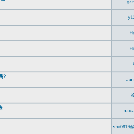
gzc
y1
H
H
嗎?
Jun
法
rubc
spa0619@