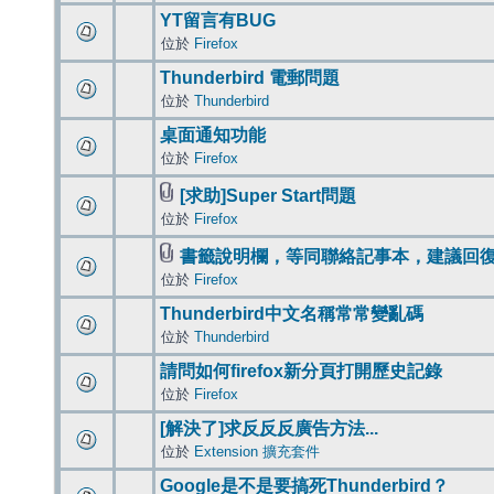
YT留言有BUG
位於
Firefox
Thunderbird 電郵問題
位於
Thunderbird
桌面通知功能
位於
Firefox
[求助]Super Start問題
位於
Firefox
書籤說明欄，等同聯絡記事本，建議回
位於
Firefox
Thunderbird中文名稱常常變亂碼
位於
Thunderbird
請問如何firefox新分頁打開歷史記錄
位於
Firefox
[解決了]求反反反廣告方法...
位於
Extension 擴充套件
Google是不是要搞死Thunderbird？