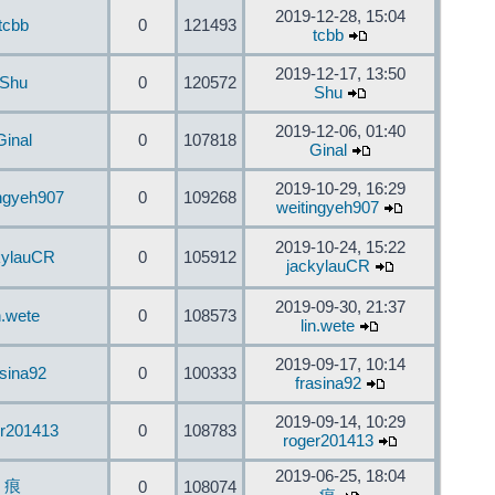
2019-12-28, 15:04
tcbb
0
121493
tcbb
2019-12-17, 13:50
Shu
0
120572
Shu
2019-12-06, 01:40
Ginal
0
107818
Ginal
2019-10-29, 16:29
ingyeh907
0
109268
weitingyeh907
2019-10-24, 15:22
kylauCR
0
105912
jackylauCR
2019-09-30, 21:37
n.wete
0
108573
lin.wete
2019-09-17, 10:14
asina92
0
100333
frasina92
2019-09-14, 10:29
er201413
0
108783
roger201413
2019-06-25, 18:04
痕
0
108074