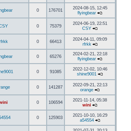
2024-08-15, 12:45
ingbear
0
176701
flyingbear
2024-06-19, 22:51
CSY
0
75379
CSY
2024-04-11, 09:09
rfrkk
0
66413
rfrkk
2024-02-21, 22:18
ingbear
0
65276
flyingbear
2022-12-02, 10:46
ine9001
0
91085
shine9001
2022-09-21, 22:13
range
0
141287
orange
2021-11-14, 05:38
wini
0
106594
wini
2021-10-10, 16:29
54554
0
125903
a54554
2021-07-31, 20:13