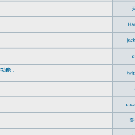
Ha
jac
d
復功能．
twt
rubc
憂