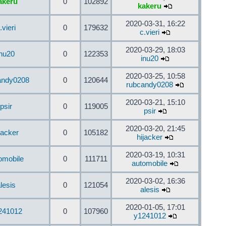
akeru
0
102892
kakeru
2020-03-31, 16:22
.vieri
0
179632
c.vieri
2020-03-29, 18:03
inu20
0
122353
inu20
2020-03-25, 10:58
andy0208
0
120644
rubcandy0208
2020-03-21, 15:10
psir
0
119005
psir
2020-03-20, 21:45
jacker
0
105182
hijacker
2020-03-19, 10:31
omobile
0
111711
automobile
2020-03-02, 16:36
lesis
0
121054
alesis
2020-01-05, 17:01
241012
0
107960
y1241012