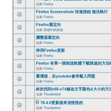
位於
Firefox
Firefox Screenshots 快速按鈕 無法執行
位於
Firefox
Firefox重定向
位於
其他中的其他
瀏覽器重定向
位於
Firefox
停用Firefox更新
位於
Firefox
Firefox 有單一限制這軟體下載限速的方法
位於
Firefox
重灌後，在youtube會有載入問題
位於
Firefox
終於找到v68-v74修改文字顏色&大小的方
位於
Thunderbird
78.4.0更新後來信怪怪的
位於
Thunderbird