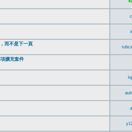
k
c
頂，而不是下一頁
rubc
辨事項擴充套件
hi
aut
a
y1