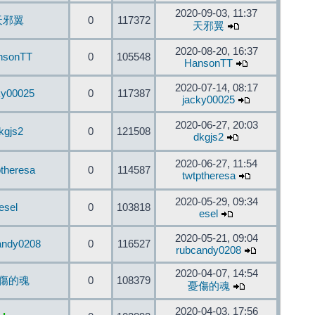
2020-09-03, 11:37
天邪翼
0
117372
天邪翼
2020-08-20, 16:37
nsonTT
0
105548
HansonTT
2020-07-14, 08:17
ky00025
0
117387
jacky00025
2020-06-27, 20:03
kgjs2
0
121508
dkgjs2
2020-06-27, 11:54
ptheresa
0
114587
twtptheresa
2020-05-29, 09:34
esel
0
103818
esel
2020-05-21, 09:04
andy0208
0
116527
rubcandy0208
2020-04-07, 14:54
傷的魂
0
108379
憂傷的魂
2020-04-03, 17:56