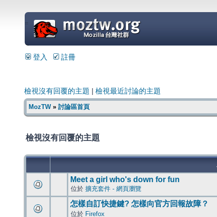
=
登入
註冊
檢視沒有回覆的主題
|
檢視最近討論的主題
MozTW
»
討論區首頁
檢視沒有回覆的主題
Meet a girl who's down for fun
位於
擴充套件 - 網頁瀏覽
怎樣自訂快捷鍵? 怎樣向官方回報故障？
位於
Firefox