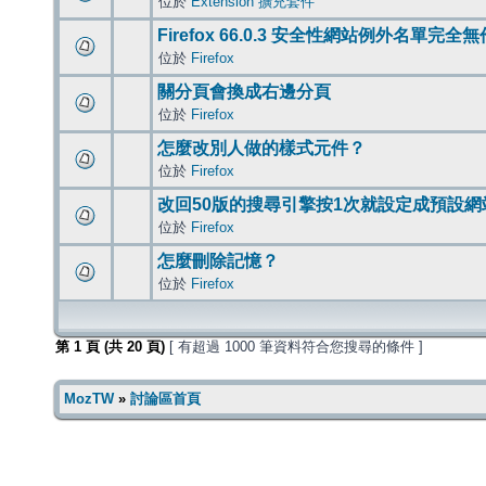
位於
Extension 擴充套件
Firefox 66.0.3 安全性網站例外名單完全
位於
Firefox
關分頁會換成右邊分頁
位於
Firefox
怎麼改別人做的樣式元件？
位於
Firefox
改回50版的搜尋引擎按1次就設定成預設網
位於
Firefox
怎麼刪除記憶？
位於
Firefox
第
1
頁 (共
20
頁)
[ 有超過 1000 筆資料符合您搜尋的條件 ]
MozTW
»
討論區首頁