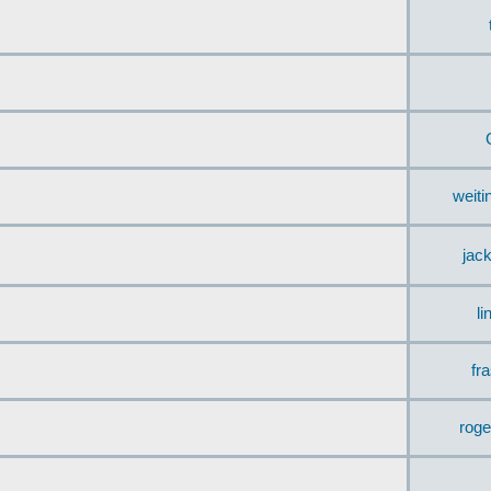
weit
jac
li
fr
rog