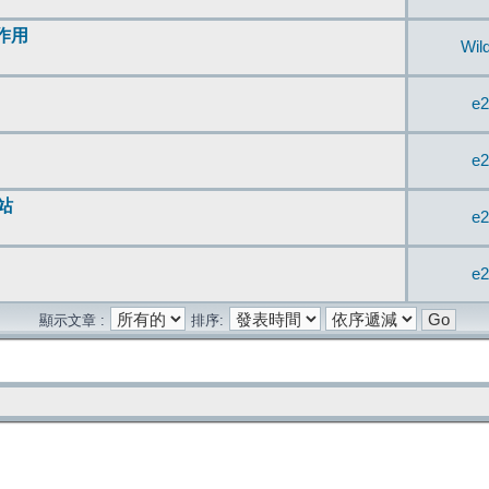
無作用
Wil
e2
e2
站
e2
e2
顯示文章 :
排序: