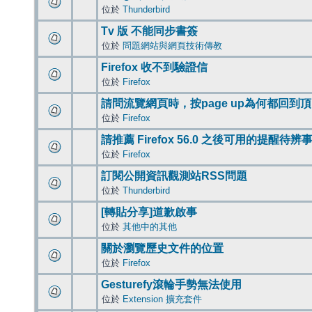
位於
Thunderbird
Tv 版 不能同步書簽
位於
問題網站與網頁技術傳教
Firefox 收不到驗證信
位於
Firefox
請問流覽網頁時，按page up為何都回到
位於
Firefox
請推薦 Firefox 56.0 之後可用的提醒待
位於
Firefox
訂閱公開資訊觀測站RSS問題
位於
Thunderbird
[轉貼分享]道歉啟事
位於
其他中的其他
關於瀏覽歷史文件的位置
位於
Firefox
Gesturefy滾輪手勢無法使用
位於
Extension 擴充套件