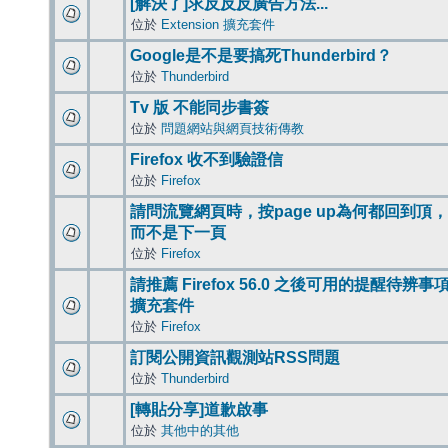
[解決了]求反反反廣告方法...
位於
Extension 擴充套件
Google是不是要搞死Thunderbird？
位於
Thunderbird
Tv 版 不能同步書簽
位於
問題網站與網頁技術傳教
Firefox 收不到驗證信
位於
Firefox
請問流覽網頁時，按page up為何都回到頂，
而不是下一頁
位於
Firefox
請推薦 Firefox 56.0 之後可用的提醒待辨事
擴充套件
位於
Firefox
訂閱公開資訊觀測站RSS問題
位於
Thunderbird
[轉貼分享]道歉啟事
位於
其他中的其他