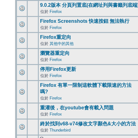
9.0.2版本 分頁列置底(在網址列與書籤列底端
位於
Firefox
Firefox Screenshots 快速按鈕 無法執行
位於
Firefox
Firefox重定向
位於
其他中的其他
瀏覽器重定向
位於
Firefox
停用Firefox更新
位於
Firefox
Firefox 有單一限制這軟體下載限速的方法
嗎?
位於
Firefox
重灌後，在youtube會有載入問題
位於
Firefox
終於找到v68-v74修改文字顏色&大小的方法
位於
Thunderbird