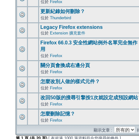
位於
Firefox
更新紀錄如何刪除？
位於
Thunderbird
Legacy Firefox extensions
位於
Extension 擴充套件
Firefox 66.0.3 安全性網站例外名單完全無作
用
位於
Firefox
關分頁會換成右邊分頁
位於
Firefox
怎麼改別人做的樣式元件？
位於
Firefox
改回50版的搜尋引擎按1次就設定成預設網站
位於
Firefox
怎麼刪除記憶？
位於
Firefox
顯示文章 :
第
1
頁 (共
20
頁)
[ 有超過 1000 筆資料符合您搜尋的條件 ]