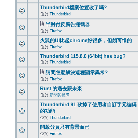
Thunderbird檔案位置改了嗎?
位於
Thunderbird
半對付反廣告攔截器
位於
Firefox
火狐的UI比起chrome好很多，但頗可惜的
位於
Firefox
Thunderbird 115.8.0 (64bit) has bug?
位於
Thunderbird
請問怎麼解決這種顯示異常?
位於
Firefox
Rust 的過去跟未來
位於
新聞與報導
Thunderbird 91 砍掉了使用者自訂字元編碼
的功能
位於
Thunderbird
開啟分頁只有背景而已
位於
Firefox