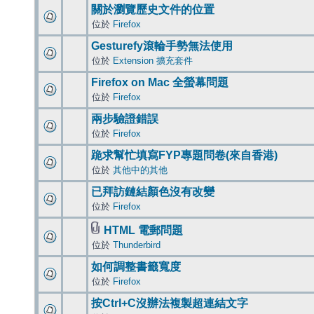
關於瀏覽歷史文件的位置
位於
Firefox
Gesturefy滾輪手勢無法使用
位於
Extension 擴充套件
Firefox on Mac 全螢幕問題
位於
Firefox
兩步驗證錯誤
位於
Firefox
跪求幫忙填寫FYP專題問卷(來自香港)
位於
其他中的其他
已拜訪鏈結顏色沒有改變
位於
Firefox
HTML 電郵問題
位於
Thunderbird
如何調整書籤寬度
位於
Firefox
按Ctrl+C沒辦法複製超連結文字