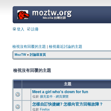
=
登入
註冊
檢視沒有回覆的主題
|
檢視最近討論的主題
MozTW
»
討論區首頁
檢視沒有回覆的主題
主題
Meet a girl who's down for fun
位於
擴充套件 - 網頁瀏覽
怎樣自訂快捷鍵? 怎樣向官方回報故障？
位於
Firefox