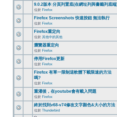
9.0.2版本 分頁列置底(在網址列與書籤列底端
位於
Firefox
Firefox Screenshots 快速按鈕 無法執行
位於
Firefox
Firefox重定向
位於
其他中的其他
瀏覽器重定向
位於
Firefox
停用Firefox更新
位於
Firefox
Firefox 有單一限制這軟體下載限速的方法
嗎?
位於
Firefox
重灌後，在youtube會有載入問題
位於
Firefox
終於找到v68-v74修改文字顏色&大小的方法
位於
Thunderbird