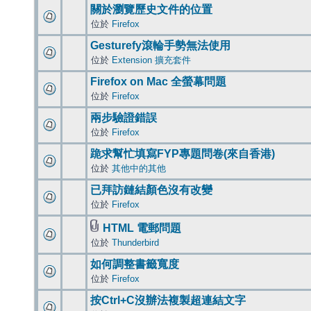
關於瀏覽歷史文件的位置
位於
Firefox
Gesturefy滾輪手勢無法使用
位於
Extension 擴充套件
Firefox on Mac 全螢幕問題
位於
Firefox
兩步驗證錯誤
位於
Firefox
跪求幫忙填寫FYP專題問卷(來自香港)
位於
其他中的其他
已拜訪鏈結顏色沒有改變
位於
Firefox
HTML 電郵問題
位於
Thunderbird
如何調整書籤寬度
位於
Firefox
按Ctrl+C沒辦法複製超連結文字