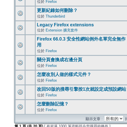
位於
Firefox
更新紀錄如何刪除？
位於
Thunderbird
Legacy Firefox extensions
位於
Extension 擴充套件
Firefox 66.0.3 安全性網站例外名單完全無作
用
位於
Firefox
關分頁會換成右邊分頁
位於
Firefox
怎麼改別人做的樣式元件？
位於
Firefox
改回50版的搜尋引擎按1次就設定成預設網站
位於
Firefox
怎麼刪除記憶？
位於
Firefox
顯示文章 :
第
1
頁 (共
20
頁)
[ 有超過 1000 筆資料符合您搜尋的條件 ]