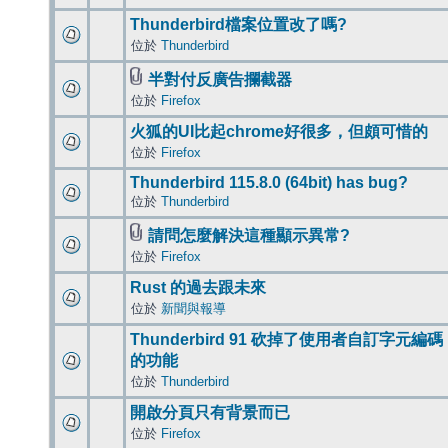
Thunderbird檔案位置改了嗎?
位於
Thunderbird
半對付反廣告攔截器
位於
Firefox
火狐的UI比起chrome好很多，但頗可惜的
位於
Firefox
Thunderbird 115.8.0 (64bit) has bug?
位於
Thunderbird
請問怎麼解決這種顯示異常?
位於
Firefox
Rust 的過去跟未來
位於
新聞與報導
Thunderbird 91 砍掉了使用者自訂字元編碼
的功能
位於
Thunderbird
開啟分頁只有背景而已
位於
Firefox