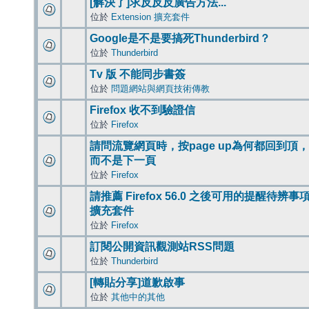
[解決了]求反反反廣告方法...
位於
Extension 擴充套件
Google是不是要搞死Thunderbird？
位於
Thunderbird
Tv 版 不能同步書簽
位於
問題網站與網頁技術傳教
Firefox 收不到驗證信
位於
Firefox
請問流覽網頁時，按page up為何都回到頂，
而不是下一頁
位於
Firefox
請推薦 Firefox 56.0 之後可用的提醒待辨事
擴充套件
位於
Firefox
訂閱公開資訊觀測站RSS問題
位於
Thunderbird
[轉貼分享]道歉啟事
位於
其他中的其他