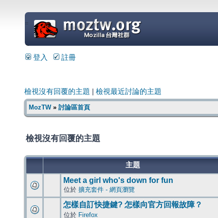
=
登入
註冊
檢視沒有回覆的主題
|
檢視最近討論的主題
MozTW
»
討論區首頁
檢視沒有回覆的主題
主題
Meet a girl who's down for fun
位於
擴充套件 - 網頁瀏覽
怎樣自訂快捷鍵? 怎樣向官方回報故障？
位於
Firefox