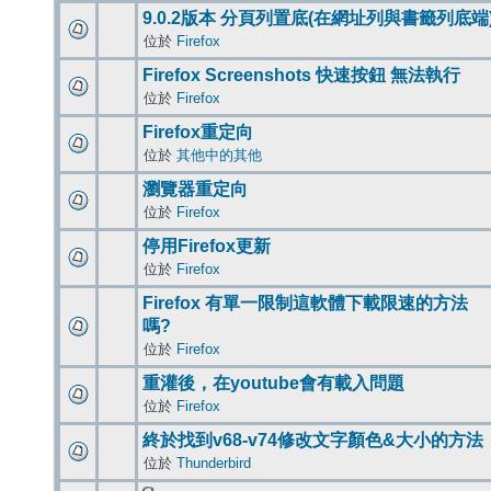
9.0.2版本 分頁列置底(在網址列與書籤列底端
位於
Firefox
Firefox Screenshots 快速按鈕 無法執行
位於
Firefox
Firefox重定向
位於
其他中的其他
瀏覽器重定向
位於
Firefox
停用Firefox更新
位於
Firefox
Firefox 有單一限制這軟體下載限速的方法
嗎?
位於
Firefox
重灌後，在youtube會有載入問題
位於
Firefox
終於找到v68-v74修改文字顏色&大小的方法
位於
Thunderbird