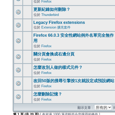
位於
Firefox
更新紀錄如何刪除？
位於
Thunderbird
Legacy Firefox extensions
位於
Extension 擴充套件
Firefox 66.0.3 安全性網站例外名單完全無作
用
位於
Firefox
關分頁會換成右邊分頁
位於
Firefox
怎麼改別人做的樣式元件？
位於
Firefox
改回50版的搜尋引擎按1次就設定成預設網站
位於
Firefox
怎麼刪除記憶？
位於
Firefox
顯示文章 :
第
1
頁 (共
20
頁)
[ 有超過 1000 筆資料符合您搜尋的條件 ]