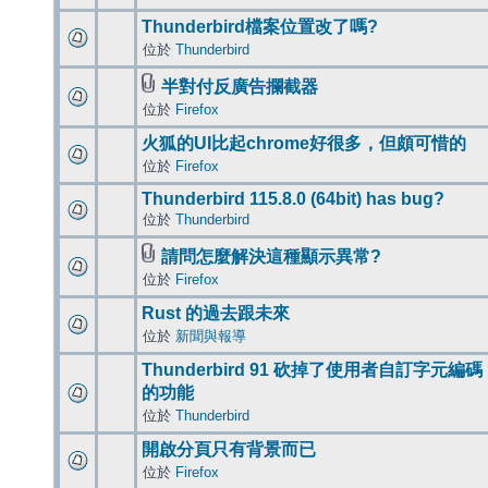
Thunderbird檔案位置改了嗎?
位於
Thunderbird
半對付反廣告攔截器
位於
Firefox
火狐的UI比起chrome好很多，但頗可惜的
位於
Firefox
Thunderbird 115.8.0 (64bit) has bug?
位於
Thunderbird
請問怎麼解決這種顯示異常?
位於
Firefox
Rust 的過去跟未來
位於
新聞與報導
Thunderbird 91 砍掉了使用者自訂字元編碼
的功能
位於
Thunderbird
開啟分頁只有背景而已
位於
Firefox