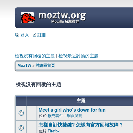
=
登入
註冊
檢視沒有回覆的主題
|
檢視最近討論的主題
MozTW
»
討論區首頁
檢視沒有回覆的主題
主題
Meet a girl who's down for fun
位於
擴充套件 - 網頁瀏覽
怎樣自訂快捷鍵? 怎樣向官方回報故障？
位於
Firefox