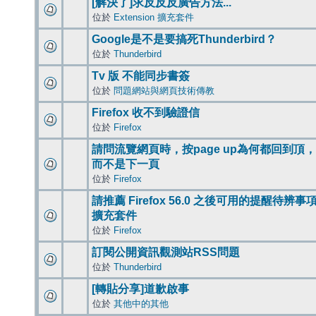
[解決了]求反反反廣告方法...
位於
Extension 擴充套件
Google是不是要搞死Thunderbird？
位於
Thunderbird
Tv 版 不能同步書簽
位於
問題網站與網頁技術傳教
Firefox 收不到驗證信
位於
Firefox
請問流覽網頁時，按page up為何都回到頂，
而不是下一頁
位於
Firefox
請推薦 Firefox 56.0 之後可用的提醒待辨事
擴充套件
位於
Firefox
訂閱公開資訊觀測站RSS問題
位於
Thunderbird
[轉貼分享]道歉啟事
位於
其他中的其他