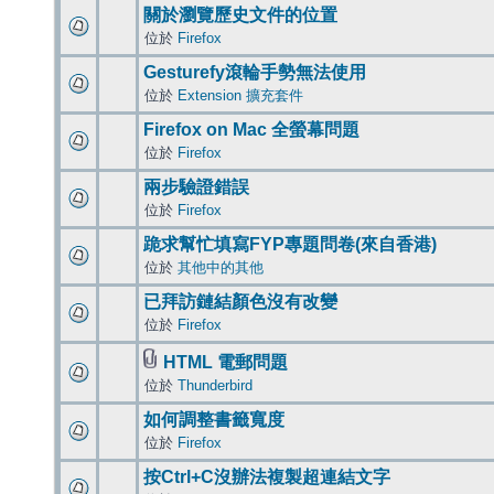
關於瀏覽歷史文件的位置
位於
Firefox
Gesturefy滾輪手勢無法使用
位於
Extension 擴充套件
Firefox on Mac 全螢幕問題
位於
Firefox
兩步驗證錯誤
位於
Firefox
跪求幫忙填寫FYP專題問卷(來自香港)
位於
其他中的其他
已拜訪鏈結顏色沒有改變
位於
Firefox
HTML 電郵問題
位於
Thunderbird
如何調整書籤寬度
位於
Firefox
按Ctrl+C沒辦法複製超連結文字