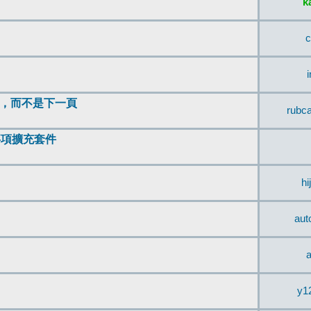
k
c
頂，而不是下一頁
rubc
辨事項擴充套件
hi
aut
a
y1