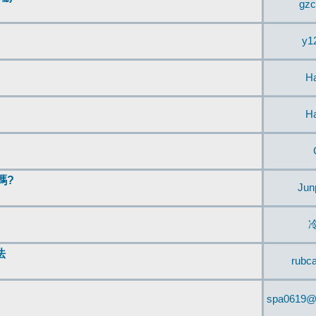
gzc
y1
H
H
嗎?
Jun
法
rubc
spa0619@