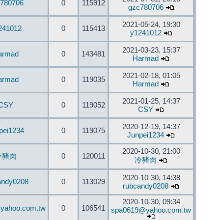
780706
0
115912
gzc780706
2021-05-24, 19:30
241012
0
115413
y1241012
2021-03-23, 15:37
armad
0
143481
Harmad
2021-02-18, 01:05
armad
0
119035
Harmad
2021-01-25, 14:37
CSY
0
119052
CSY
2020-12-19, 14:37
pei1234
0
119075
Junpei1234
2020-10-30, 21:00
冷豬肉
0
120011
冷豬肉
2020-10-30, 14:38
andy0208
0
113029
rubcandy0208
2020-10-30, 09:34
yahoo.com.tw
0
106541
spa0619@yahoo.com.tw