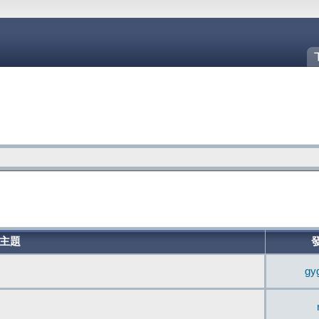
主題
gy