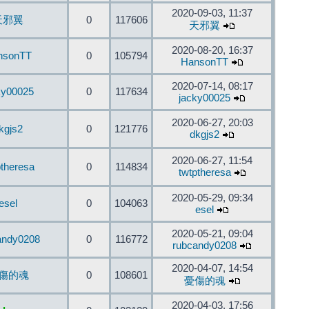
2020-09-03, 11:37
天邪翼
0
117606
天邪翼
2020-08-20, 16:37
nsonTT
0
105794
HansonTT
2020-07-14, 08:17
ky00025
0
117634
jacky00025
2020-06-27, 20:03
kgjs2
0
121776
dkgjs2
2020-06-27, 11:54
ptheresa
0
114834
twtptheresa
2020-05-29, 09:34
esel
0
104063
esel
2020-05-21, 09:04
andy0208
0
116772
rubcandy0208
2020-04-07, 14:54
傷的魂
0
108601
憂傷的魂
2020-04-03, 17:56