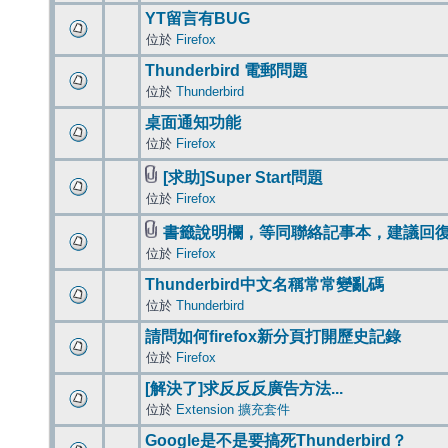
YT留言有BUG
位於
Firefox
Thunderbird 電郵問題
位於
Thunderbird
桌面通知功能
位於
Firefox
[求助]Super Start問題
位於
Firefox
書籤說明欄，等同聯絡記事本，建議回
位於
Firefox
Thunderbird中文名稱常常變亂碼
位於
Thunderbird
請問如何firefox新分頁打開歷史記錄
位於
Firefox
[解決了]求反反反廣告方法...
位於
Extension 擴充套件
Google是不是要搞死Thunderbird？