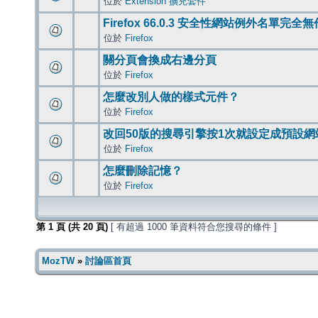
位於
Extension 擴充套件
Firefox 66.0.3 安全性網站例外名單完全
位於
Firefox
關分頁會換成右邊分頁
位於
Firefox
怎麼改別人做的樣式元件？
位於
Firefox
改回50版的搜尋引擎按1次就設定成預設網
位於
Firefox
怎麼刪除記憶？
位於
Firefox
第
1
頁 (共
20
頁)
[ 有超過 1000 筆資料符合您搜尋的條件 ]
MozTW
»
討論區首頁