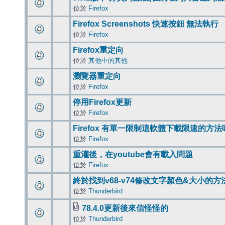
位於
Firefox
Firefox Screenshots 快速按鈕 無法執行
位於
Firefox
Firefox重定向
位於
其他中的其他
瀏覽器重定向
位於
Firefox
停用Firefox更新
位於
Firefox
Firefox 有單一限制這軟體下載限速的方法
位於
Firefox
重灌後，在youtube會有載入問題
位於
Firefox
終於找到v68-v74修改文字顏色&大小的方
位於
Thunderbird
78.4.0更新後來信怪怪的
位於
Thunderbird