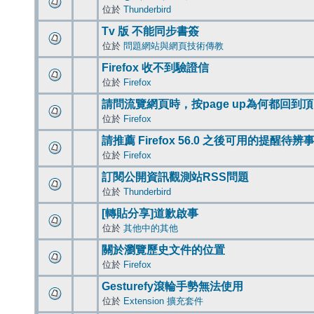
位於
Thunderbird
Tv 版 不能同步書簽
位於
問題網站與網頁技術傳教
Firefox 收不到驗證信
位於
Firefox
請問流覽網頁時，按page up為何都回到
位於
Firefox
請推薦 Firefox 56.0 之後可用的提醒待
位於
Firefox
訂閱公開資訊觀測站RSS問題
位於
Thunderbird
[轉貼分享]道歉啟事
位於
其他中的其他
關於瀏覽歷史文件的位置
位於
Firefox
Gesturefy滾輪手勢無法使用
位於
Extension 擴充套件