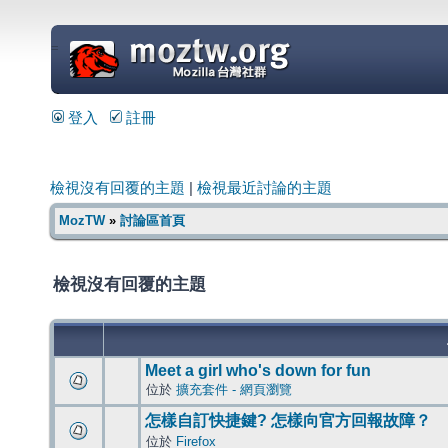
=
登入
註冊
檢視沒有回覆的主題
|
檢視最近討論的主題
MozTW
»
討論區首頁
檢視沒有回覆的主題
Meet a girl who's down for fun
位於
擴充套件 - 網頁瀏覽
怎樣自訂快捷鍵? 怎樣向官方回報故障？
位於
Firefox