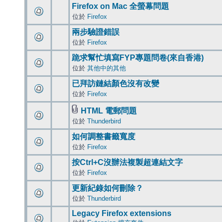
Firefox on Mac 全螢幕問題
位於
Firefox
兩步驗證錯誤
位於
Firefox
跪求幫忙填寫FYP專題問卷(來自香港)
位於
其他中的其他
已拜訪鏈結顏色沒有改變
位於
Firefox
HTML 電郵問題
位於
Thunderbird
如何調整書籤寬度
位於
Firefox
按Ctrl+C沒辦法複製超連結文字
位於
Firefox
更新紀錄如何刪除？
位於
Thunderbird
Legacy Firefox extensions