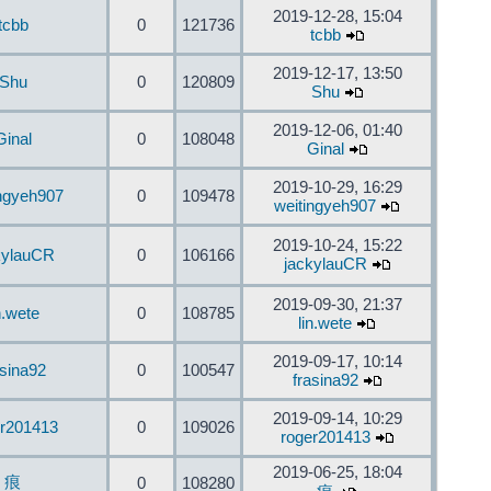
2019-12-28, 15:04
tcbb
0
121736
tcbb
2019-12-17, 13:50
Shu
0
120809
Shu
2019-12-06, 01:40
Ginal
0
108048
Ginal
2019-10-29, 16:29
ingyeh907
0
109478
weitingyeh907
2019-10-24, 15:22
kylauCR
0
106166
jackylauCR
2019-09-30, 21:37
n.wete
0
108785
lin.wete
2019-09-17, 10:14
asina92
0
100547
frasina92
2019-09-14, 10:29
er201413
0
109026
roger201413
2019-06-25, 18:04
痕
0
108280