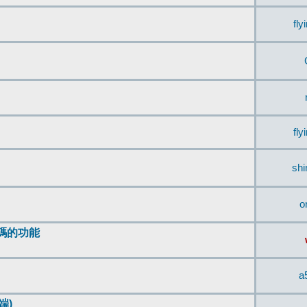
fly
fly
sh
o
編碼的功能
a
端)