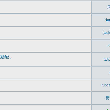
Ha
jac
d
復功能．
twt
rubc
憂