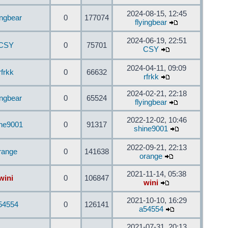
2024-08-15, 12:45
ingbear
0
177074
flyingbear
2024-06-19, 22:51
CSY
0
75701
CSY
2024-04-11, 09:09
rfrkk
0
66632
rfrkk
2024-02-21, 22:18
ingbear
0
65524
flyingbear
2022-12-02, 10:46
ine9001
0
91317
shine9001
2022-09-21, 22:13
range
0
141638
orange
2021-11-14, 05:38
wini
0
106847
wini
2021-10-10, 16:29
54554
0
126141
a54554
2021-07-31, 20:13