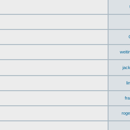
weit
jac
li
fr
rog