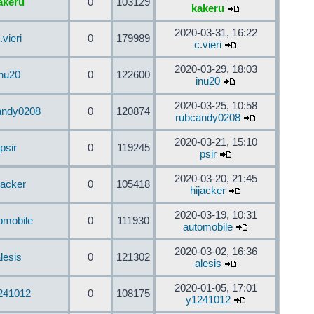
akeru
0
103129
kakeru
2020-03-31, 16:22
.vieri
0
179989
c.vieri
2020-03-29, 18:03
inu20
0
122600
inu20
2020-03-25, 10:58
andy0208
0
120874
rubcandy0208
2020-03-21, 15:10
psir
0
119245
psir
2020-03-20, 21:45
jacker
0
105418
hijacker
2020-03-19, 10:31
omobile
0
111930
automobile
2020-03-02, 16:36
lesis
0
121302
alesis
2020-01-05, 17:01
241012
0
108175
y1241012