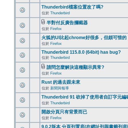
Thunderbird檔案位置改了嗎?
位於
Thunderbird
半對付反廣告攔截器
位於
Firefox
火狐的UI比起chrome好很多，但頗可惜的
位於
Firefox
Thunderbird 115.8.0 (64bit) has bug?
位於
Thunderbird
請問怎麼解決這種顯示異常?
位於
Firefox
Rust 的過去跟未來
位於
新聞與報導
Thunderbird 91 砍掉了使用者自訂字元
位於
Thunderbird
開啟分頁只有背景而已
位於
Firefox
9.0.2版本 分頁列置底(在網址列與書籤列底