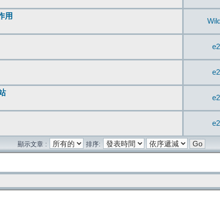
無作用
Wil
e2
e2
站
e2
e2
顯示文章 :
排序: