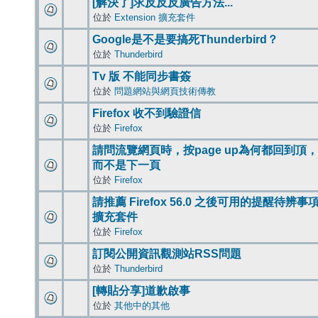
[解決了]求反反反廣告方法...
位於
Extension 擴充套件
Google是不是要搞死Thunderbird？
位於
Thunderbird
Tv 版 不能同步書簽
位於
問題網站與網頁技術傳教
Firefox 收不到驗證信
位於
Firefox
請問流覽網頁時，按page up為何都回到頂，
而不是下一頁
位於
Firefox
請推薦 Firefox 56.0 之後可用的提醒待辨事
擴充套件
位於
Firefox
訂閱公開資訊觀測站RSS問題
位於
Thunderbird
[轉貼分享]道歉啟事
位於
其他中的其他