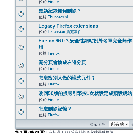
位於
Firefox
更新紀錄如何刪除？
位於
Thunderbird
Legacy Firefox extensions
位於
Extension 擴充套件
Firefox 66.0.3 安全性網站例外名單完全無作
用
位於
Firefox
關分頁會換成右邊分頁
位於
Firefox
怎麼改別人做的樣式元件？
位於
Firefox
改回50版的搜尋引擎按1次就設定成預設網站
位於
Firefox
怎麼刪除記憶？
位於
Firefox
顯示文章 :
第
1
頁 (共
20
頁)
[ 有超過 1000 筆資料符合您搜尋的條件 ]