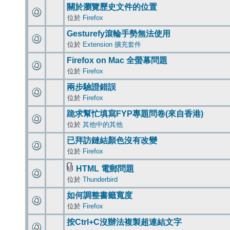
關於瀏覽歷史文件的位置
位於
Firefox
Gesturefy滾輪手勢無法使用
位於
Extension 擴充套件
Firefox on Mac 全螢幕問題
位於
Firefox
兩步驗證錯誤
位於
Firefox
跪求幫忙填寫FYP專題問卷(來自香港)
位於
其他中的其他
已拜訪鏈結顏色沒有改變
位於
Firefox
HTML 電郵問題
位於
Thunderbird
如何調整書籤寬度
位於
Firefox
按Ctrl+C沒辦法複製超連結文字