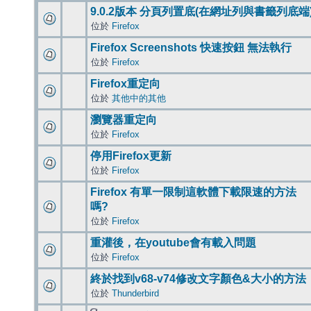
9.0.2版本 分頁列置底(在網址列與書籤列底端
位於
Firefox
Firefox Screenshots 快速按鈕 無法執行
位於
Firefox
Firefox重定向
位於
其他中的其他
瀏覽器重定向
位於
Firefox
停用Firefox更新
位於
Firefox
Firefox 有單一限制這軟體下載限速的方法
嗎?
位於
Firefox
重灌後，在youtube會有載入問題
位於
Firefox
終於找到v68-v74修改文字顏色&大小的方法
位於
Thunderbird