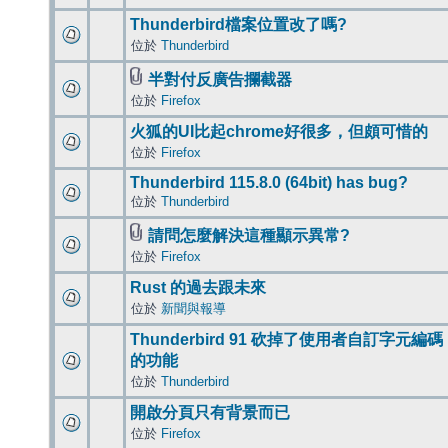
Thunderbird檔案位置改了嗎?
位於
Thunderbird
半對付反廣告攔截器
位於
Firefox
火狐的UI比起chrome好很多，但頗可惜的
位於
Firefox
Thunderbird 115.8.0 (64bit) has bug?
位於
Thunderbird
請問怎麼解決這種顯示異常?
位於
Firefox
Rust 的過去跟未來
位於
新聞與報導
Thunderbird 91 砍掉了使用者自訂字元編碼
的功能
位於
Thunderbird
開啟分頁只有背景而已
位於
Firefox