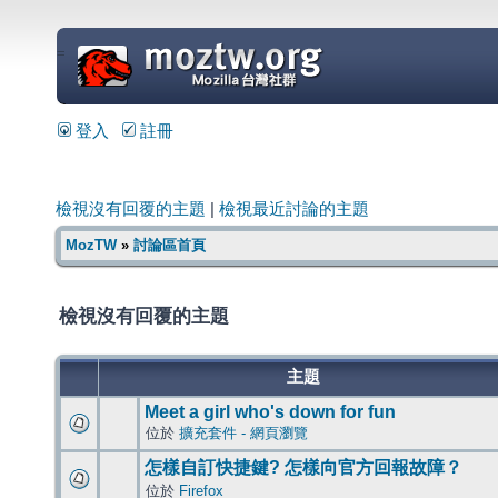
=
登入
註冊
檢視沒有回覆的主題
|
檢視最近討論的主題
MozTW
»
討論區首頁
檢視沒有回覆的主題
主題
Meet a girl who's down for fun
位於
擴充套件 - 網頁瀏覽
怎樣自訂快捷鍵? 怎樣向官方回報故障？
位於
Firefox