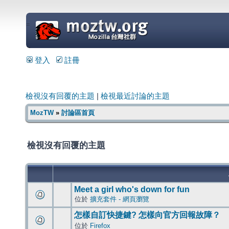
=
登入
註冊
檢視沒有回覆的主題
|
檢視最近討論的主題
MozTW
»
討論區首頁
檢視沒有回覆的主題
Meet a girl who's down for fun
位於
擴充套件 - 網頁瀏覽
怎樣自訂快捷鍵? 怎樣向官方回報故障？
位於
Firefox