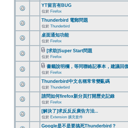
YT留言有BUG
位於
Firefox
Thunderbird 電郵問題
位於
Thunderbird
桌面通知功能
位於
Firefox
[求助]Super Start問題
位於
Firefox
書籤說明欄，等同聯絡記事本，建議回
位於
Firefox
Thunderbird中文名稱常常變亂碼
位於
Thunderbird
請問如何firefox新分頁打開歷史記錄
位於
Firefox
[解決了]求反反反廣告方法...
位於
Extension 擴充套件
Google是不是要搞死Thunderbird？