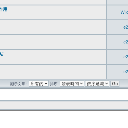
無作用
Wil
e2
e2
站
e2
e2
顯示文章 :
排序: