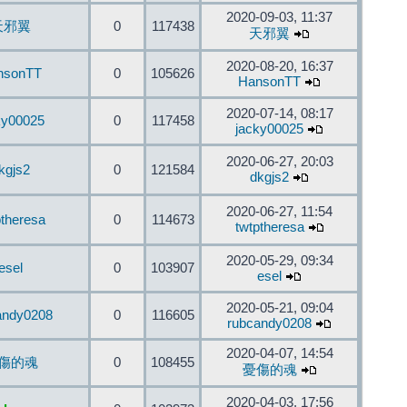
2020-09-03, 11:37
天邪翼
0
117438
天邪翼
2020-08-20, 16:37
nsonTT
0
105626
HansonTT
2020-07-14, 08:17
ky00025
0
117458
jacky00025
2020-06-27, 20:03
kgjs2
0
121584
dkgjs2
2020-06-27, 11:54
ptheresa
0
114673
twtptheresa
2020-05-29, 09:34
esel
0
103907
esel
2020-05-21, 09:04
andy0208
0
116605
rubcandy0208
2020-04-07, 14:54
傷的魂
0
108455
憂傷的魂
2020-04-03, 17:56