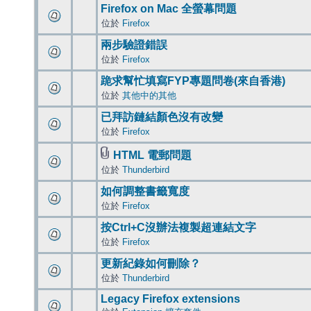
Firefox on Mac 全螢幕問題
位於
Firefox
兩步驗證錯誤
位於
Firefox
跪求幫忙填寫FYP專題問卷(來自香港)
位於
其他中的其他
已拜訪鏈結顏色沒有改變
位於
Firefox
HTML 電郵問題
位於
Thunderbird
如何調整書籤寬度
位於
Firefox
按Ctrl+C沒辦法複製超連結文字
位於
Firefox
更新紀錄如何刪除？
位於
Thunderbird
Legacy Firefox extensions