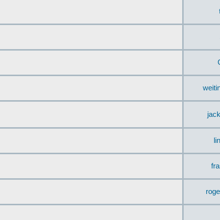
weit
jac
li
fr
rog