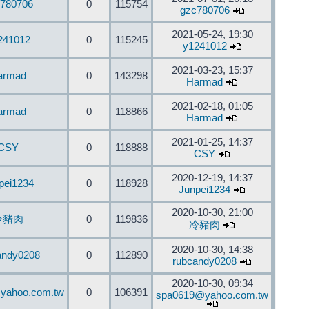
780706
0
115754
gzc780706
2021-05-24, 19:30
241012
0
115245
y1241012
2021-03-23, 15:37
armad
0
143298
Harmad
2021-02-18, 01:05
armad
0
118866
Harmad
2021-01-25, 14:37
CSY
0
118888
CSY
2020-12-19, 14:37
pei1234
0
118928
Junpei1234
2020-10-30, 21:00
冷豬肉
0
119836
冷豬肉
2020-10-30, 14:38
andy0208
0
112890
rubcandy0208
2020-10-30, 09:34
yahoo.com.tw
0
106391
spa0619@yahoo.com.tw