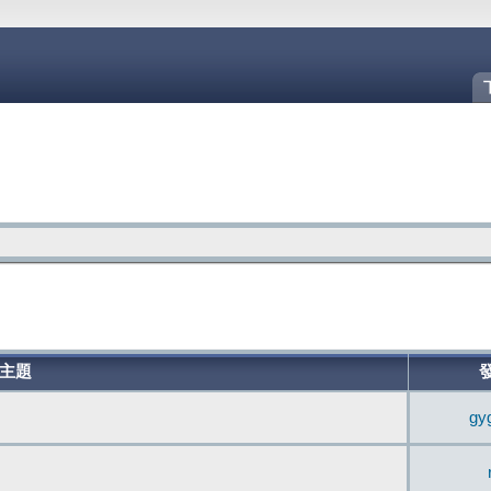
主題
gy