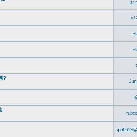
gzc
y1
H
H
嗎?
Jun
法
rubc
spa0619@