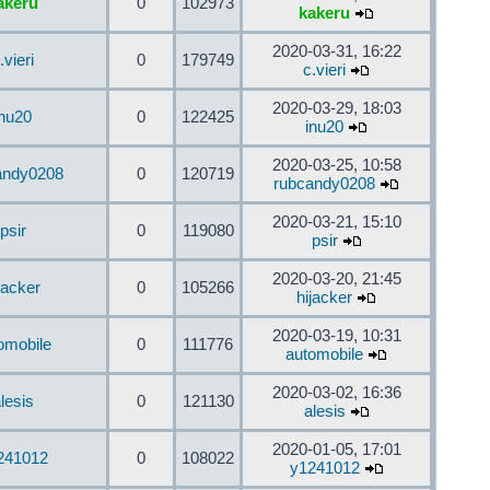
akeru
0
102973
kakeru
2020-03-31, 16:22
.vieri
0
179749
c.vieri
2020-03-29, 18:03
inu20
0
122425
inu20
2020-03-25, 10:58
andy0208
0
120719
rubcandy0208
2020-03-21, 15:10
psir
0
119080
psir
2020-03-20, 21:45
jacker
0
105266
hijacker
2020-03-19, 10:31
omobile
0
111776
automobile
2020-03-02, 16:36
lesis
0
121130
alesis
2020-01-05, 17:01
241012
0
108022
y1241012