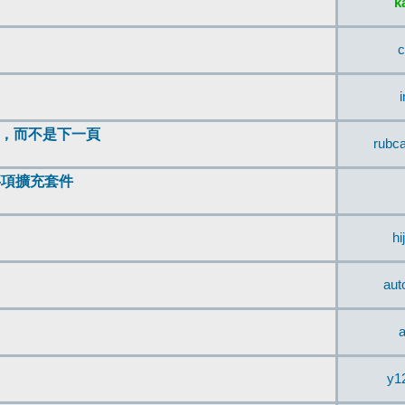
k
c
頂，而不是下一頁
rubc
辨事項擴充套件
hi
aut
a
y1