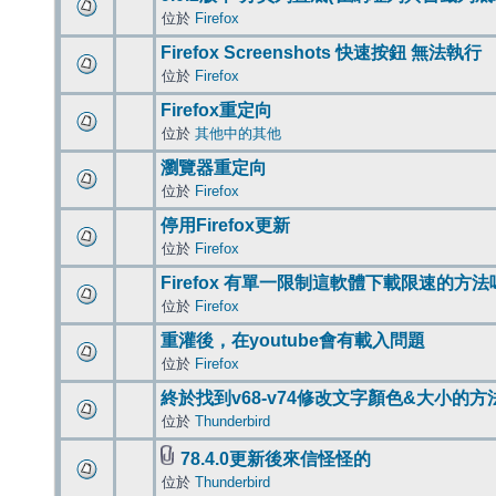
位於
Firefox
Firefox Screenshots 快速按鈕 無法執行
位於
Firefox
Firefox重定向
位於
其他中的其他
瀏覽器重定向
位於
Firefox
停用Firefox更新
位於
Firefox
Firefox 有單一限制這軟體下載限速的方法
位於
Firefox
重灌後，在youtube會有載入問題
位於
Firefox
終於找到v68-v74修改文字顏色&大小的方
位於
Thunderbird
78.4.0更新後來信怪怪的
位於
Thunderbird