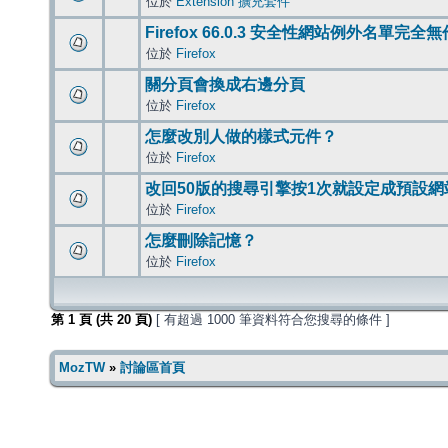
位於
Extension 擴充套件
Firefox 66.0.3 安全性網站例外名單完全
位於
Firefox
關分頁會換成右邊分頁
位於
Firefox
怎麼改別人做的樣式元件？
位於
Firefox
改回50版的搜尋引擎按1次就設定成預設網
位於
Firefox
怎麼刪除記憶？
位於
Firefox
第
1
頁 (共
20
頁)
[ 有超過 1000 筆資料符合您搜尋的條件 ]
MozTW
»
討論區首頁