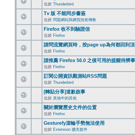
位於
Thunderbird
Tv 版 不能同步書簽
位於
問題網站與網頁技術傳教
Firefox 收不到驗證信
位於
Firefox
請問流覽網頁時，按page up為何都回到
位於
Firefox
請推薦 Firefox 56.0 之後可用的提醒待
位於
Firefox
訂閱公開資訊觀測站RSS問題
位於
Thunderbird
[轉貼分享]道歉啟事
位於
其他中的其他
關於瀏覽歷史文件的位置
位於
Firefox
Gesturefy滾輪手勢無法使用
位於
Extension 擴充套件