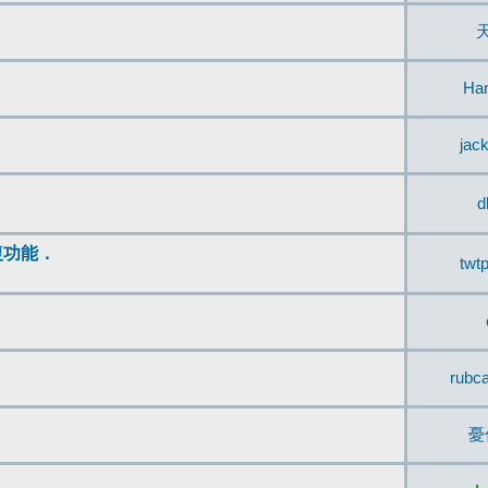
Ha
jac
d
復功能．
twt
rubc
憂