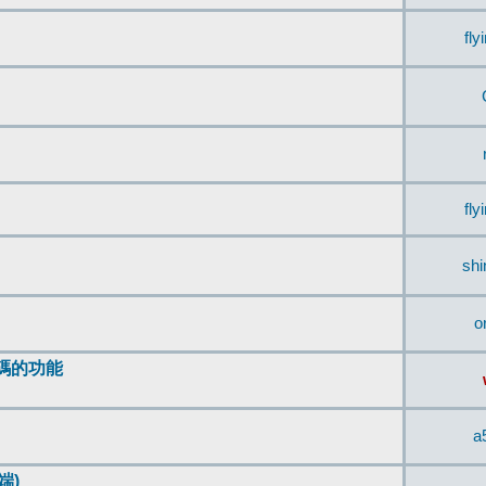
fly
fly
sh
o
編碼的功能
a
端)