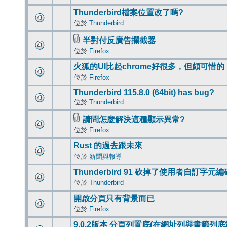
Thunderbird檔案位置改了嗎?
位於
Thunderbird
半對付反廣告攔截器
位於
Firefox
火狐的UI比起chrome好很多，但頗可惜的
位於
Firefox
Thunderbird 115.8.0 (64bit) has bug?
位於
Thunderbird
請問怎麼解決這種顯示異常?
位於
Firefox
Rust 的過去跟未來
位於
新聞與報導
Thunderbird 91 砍掉了使用者自訂字元
位於
Thunderbird
開啟分頁只有背景而已
位於
Firefox
9.0.2版本 分頁列置底(在網址列與書籤列底