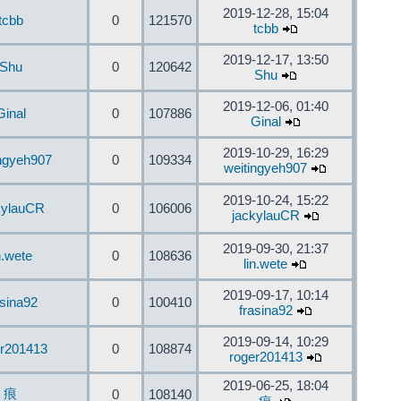
2019-12-28, 15:04
tcbb
0
121570
tcbb
2019-12-17, 13:50
Shu
0
120642
Shu
2019-12-06, 01:40
Ginal
0
107886
Ginal
2019-10-29, 16:29
ingyeh907
0
109334
weitingyeh907
2019-10-24, 15:22
kylauCR
0
106006
jackylauCR
2019-09-30, 21:37
n.wete
0
108636
lin.wete
2019-09-17, 10:14
asina92
0
100410
frasina92
2019-09-14, 10:29
er201413
0
108874
roger201413
2019-06-25, 18:04
痕
0
108140