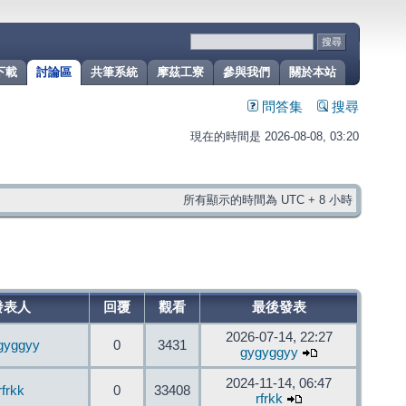
下載
討論區
共筆系統
摩茲工寮
參與我們
關於本站
問答集
搜尋
現在的時間是 2026-08-08, 03:20
所有顯示的時間為 UTC + 8 小時
發表人
回覆
觀看
最後發表
2026-07-14, 22:27
gyggyy
0
3431
gygyggyy
2024-11-14, 06:47
rfrkk
0
33408
rfrkk