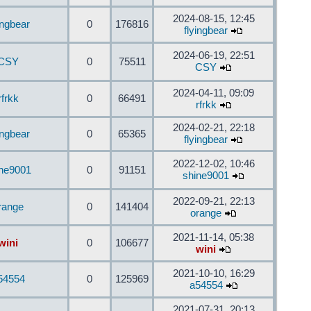
2024-08-15, 12:45
ingbear
0
176816
flyingbear
2024-06-19, 22:51
CSY
0
75511
CSY
2024-04-11, 09:09
rfrkk
0
66491
rfrkk
2024-02-21, 22:18
ingbear
0
65365
flyingbear
2022-12-02, 10:46
ine9001
0
91151
shine9001
2022-09-21, 22:13
range
0
141404
orange
2021-11-14, 05:38
wini
0
106677
wini
2021-10-10, 16:29
54554
0
125969
a54554
2021-07-31, 20:13