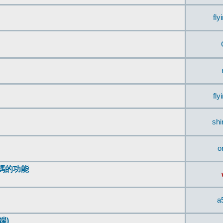
fly
fly
sh
o
編碼的功能
a
端)