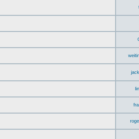
weit
jac
li
fr
rog