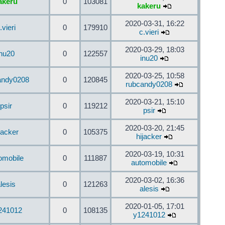
akeru
0
103081
kakeru
2020-03-31, 16:22
.vieri
0
179910
c.vieri
2020-03-29, 18:03
inu20
0
122557
inu20
2020-03-25, 10:58
andy0208
0
120845
rubcandy0208
2020-03-21, 15:10
psir
0
119212
psir
2020-03-20, 21:45
jacker
0
105375
hijacker
2020-03-19, 10:31
omobile
0
111887
automobile
2020-03-02, 16:36
lesis
0
121263
alesis
2020-01-05, 17:01
241012
0
108135
y1241012