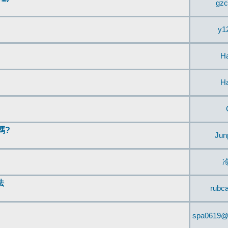
gzc
y1
H
H
嗎?
Jun
法
rubc
spa0619@