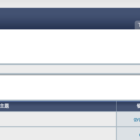
主題
gy