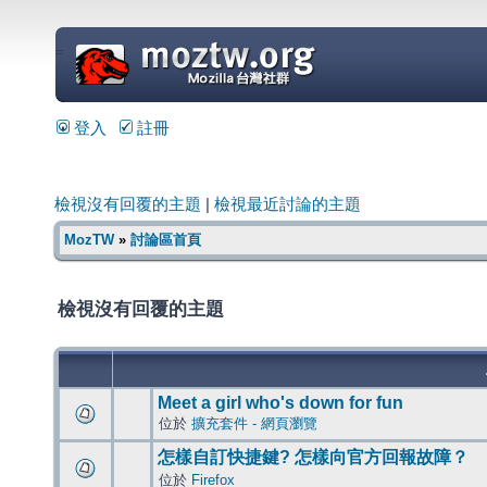
=
登入
註冊
檢視沒有回覆的主題
|
檢視最近討論的主題
MozTW
»
討論區首頁
檢視沒有回覆的主題
Meet a girl who's down for fun
位於
擴充套件 - 網頁瀏覽
怎樣自訂快捷鍵? 怎樣向官方回報故障？
位於
Firefox