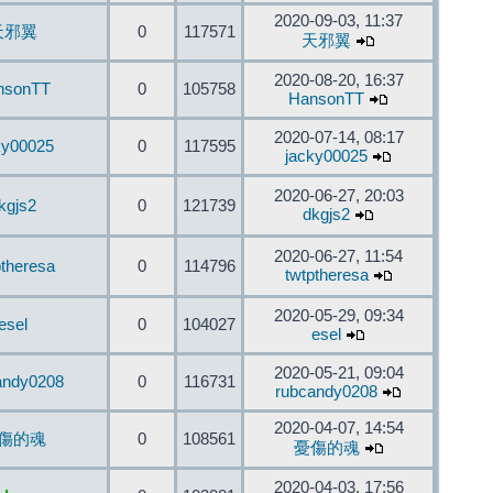
2020-09-03, 11:37
天邪翼
0
117571
天邪翼
2020-08-20, 16:37
nsonTT
0
105758
HansonTT
2020-07-14, 08:17
ky00025
0
117595
jacky00025
2020-06-27, 20:03
kgjs2
0
121739
dkgjs2
2020-06-27, 11:54
ptheresa
0
114796
twtptheresa
2020-05-29, 09:34
esel
0
104027
esel
2020-05-21, 09:04
andy0208
0
116731
rubcandy0208
2020-04-07, 14:54
傷的魂
0
108561
憂傷的魂
2020-04-03, 17:56