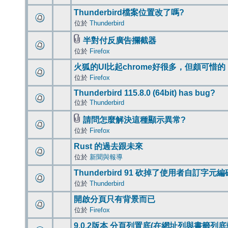
Thunderbird檔案位置改了嗎?
位於
Thunderbird
半對付反廣告攔截器
位於
Firefox
火狐的UI比起chrome好很多，但頗可惜的
位於
Firefox
Thunderbird 115.8.0 (64bit) has bug?
位於
Thunderbird
請問怎麼解決這種顯示異常?
位於
Firefox
Rust 的過去跟未來
位於
新聞與報導
Thunderbird 91 砍掉了使用者自訂字元
位於
Thunderbird
開啟分頁只有背景而已
位於
Firefox
9.0.2版本 分頁列置底(在網址列與書籤列底