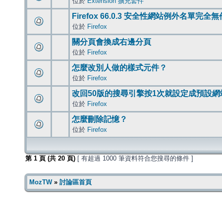
位於
Extension 擴充套件
Firefox 66.0.3 安全性網站例外名單完全
位於
Firefox
關分頁會換成右邊分頁
位於
Firefox
怎麼改別人做的樣式元件？
位於
Firefox
改回50版的搜尋引擎按1次就設定成預設網
位於
Firefox
怎麼刪除記憶？
位於
Firefox
第
1
頁 (共
20
頁)
[ 有超過 1000 筆資料符合您搜尋的條件 ]
MozTW
»
討論區首頁