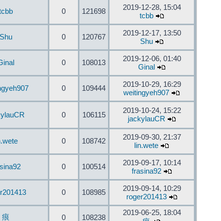
2019-12-28, 15:04
tcbb
0
121698
tcbb
2019-12-17, 13:50
Shu
0
120767
Shu
2019-12-06, 01:40
Ginal
0
108013
Ginal
2019-10-29, 16:29
ingyeh907
0
109444
weitingyeh907
2019-10-24, 15:22
kylauCR
0
106115
jackylauCR
2019-09-30, 21:37
n.wete
0
108742
lin.wete
2019-09-17, 10:14
asina92
0
100514
frasina92
2019-09-14, 10:29
er201413
0
108985
roger201413
2019-06-25, 18:04
痕
0
108238