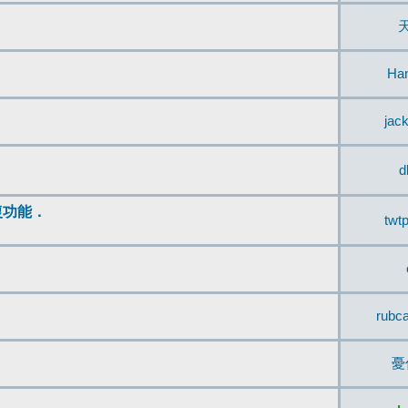
Ha
jac
d
復功能．
twt
rubc
憂