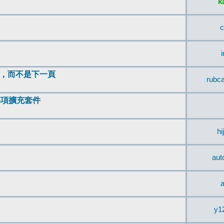
k
c
頂，而不是下一頁
rubc
辨事項擴充套件
hi
aut
a
y1