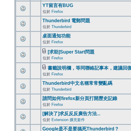
YT留言有BUG
位於
Firefox
Thunderbird 電郵問題
位於
Thunderbird
桌面通知功能
位於
Firefox
[求助]Super Start問題
位於
Firefox
書籤說明欄，等同聯絡記事本，建議回
位於
Firefox
Thunderbird中文名稱常常變亂碼
位於
Thunderbird
請問如何firefox新分頁打開歷史記錄
位於
Firefox
[解決了]求反反反廣告方法...
位於
Extension 擴充套件
Google是不是要搞死Thunderbird？