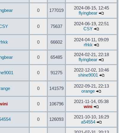
2024-08-15, 12:45
ingbear
0
177019
flyingbear
2024-06-19, 22:51
CSY
0
75637
CSY
2024-04-11, 09:09
rfrkk
0
66602
rfrkk
2024-02-21, 22:18
ingbear
0
65485
flyingbear
2022-12-02, 10:46
ine9001
0
91275
shine9001
2022-09-21, 22:13
range
0
141579
orange
2021-11-14, 05:38
wini
0
106796
wini
2021-10-10, 16:29
54554
0
126093
a54554
2021-07-31, 20:13