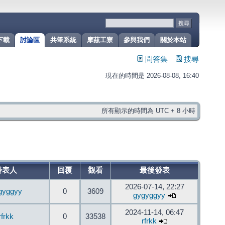
下載
討論區
共筆系統
摩茲工寮
參與我們
關於本站
問答集
搜尋
現在的時間是 2026-08-08, 16:40
所有顯示的時間為 UTC + 8 小時
發表人
回覆
觀看
最後發表
2026-07-14, 22:27
gyggyy
0
3609
gygyggyy
2024-11-14, 06:47
rfrkk
0
33538
rfrkk