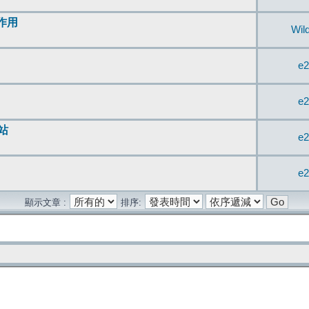
無作用
Wil
e2
e2
站
e2
e2
顯示文章 :
排序: