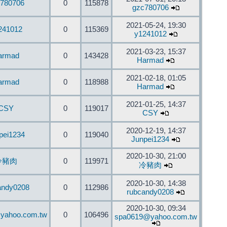
780706
0
115878
gzc780706
2021-05-24, 19:30
241012
0
115369
y1241012
2021-03-23, 15:37
armad
0
143428
Harmad
2021-02-18, 01:05
armad
0
118988
Harmad
2021-01-25, 14:37
CSY
0
119017
CSY
2020-12-19, 14:37
pei1234
0
119040
Junpei1234
2020-10-30, 21:00
冷豬肉
0
119971
冷豬肉
2020-10-30, 14:38
andy0208
0
112986
rubcandy0208
2020-10-30, 09:34
yahoo.com.tw
0
106496
spa0619@yahoo.com.tw