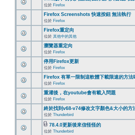
位於
Firefox
Firefox Screenshots 快速按鈕 無法執行
位於
Firefox
Firefox重定向
位於
其他中的其他
瀏覽器重定向
位於
Firefox
停用Firefox更新
位於
Firefox
Firefox 有單一限制這軟體下載限速的方法
位於
Firefox
重灌後，在youtube會有載入問題
位於
Firefox
終於找到v68-v74修改文字顏色&大小的方
位於
Thunderbird
78.4.0更新後來信怪怪的
位於
Thunderbird