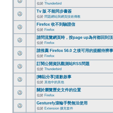
位於
Thunderbird
Tv 版 不能同步書簽
位於
問題網站與網頁技術傳教
Firefox 收不到驗證信
位於
Firefox
請問流覽網頁時，按page up為何都回到
位於
Firefox
請推薦 Firefox 56.0 之後可用的提醒待
位於
Firefox
訂閱公開資訊觀測站RSS問題
位於
Thunderbird
[轉貼分享]道歉啟事
位於
其他中的其他
關於瀏覽歷史文件的位置
位於
Firefox
Gesturefy滾輪手勢無法使用
位於
Extension 擴充套件