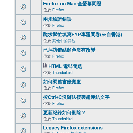
Firefox on Mac 全螢幕問題
位於
Firefox
兩步驗證錯誤
位於
Firefox
跪求幫忙填寫FYP專題問卷(來自香港)
位於
其他中的其他
已拜訪鏈結顏色沒有改變
位於
Firefox
HTML 電郵問題
位於
Thunderbird
如何調整書籤寬度
位於
Firefox
按Ctrl+C沒辦法複製超連結文字
位於
Firefox
更新紀錄如何刪除？
位於
Thunderbird
Legacy Firefox extensions