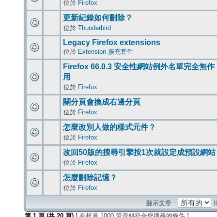
位於
Firefox
更新紀錄如何刪除？
位於
Thunderbird
Legacy Firefox extensions
位於
Extension 擴充套件
Firefox 66.0.3 安全性網站例外名單完全無作
用
位於
Firefox
關分頁會換成右邊分頁
位於
Firefox
怎麼改別人做的樣式元件？
位於
Firefox
改回50版的搜尋引擎按1次就設定成預設網站
位於
Firefox
怎麼刪除記憶？
位於
Firefox
顯示文章 :
第
1
頁 (共
20
頁)
[ 有超過 1000 筆資料符合您搜尋的條件 ]