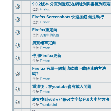
9.0.2版本 分頁列置底(在網址列與書籤列底端
位於
Firefox
Firefox Screenshots 快速按鈕 無法執行
位於
Firefox
Firefox重定向
位於
其他中的其他
瀏覽器重定向
位於
Firefox
停用Firefox更新
位於
Firefox
Firefox 有單一限制這軟體下載限速的方法
嗎?
位於
Firefox
重灌後，在youtube會有載入問題
位於
Firefox
終於找到v68-v74修改文字顏色&大小的方法
位於
Thunderbird