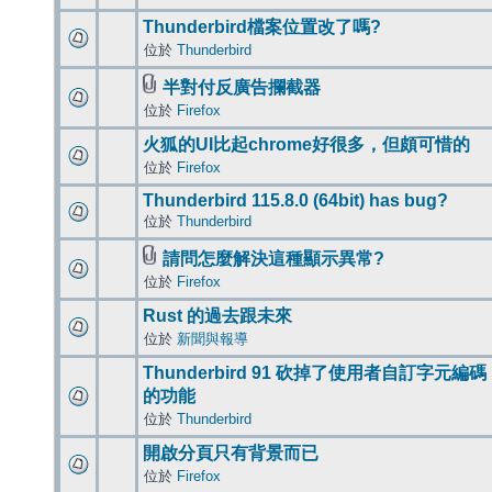
Thunderbird檔案位置改了嗎?
位於
Thunderbird
半對付反廣告攔截器
位於
Firefox
火狐的UI比起chrome好很多，但頗可惜的
位於
Firefox
Thunderbird 115.8.0 (64bit) has bug?
位於
Thunderbird
請問怎麼解決這種顯示異常?
位於
Firefox
Rust 的過去跟未來
位於
新聞與報導
Thunderbird 91 砍掉了使用者自訂字元編碼
的功能
位於
Thunderbird
開啟分頁只有背景而已
位於
Firefox