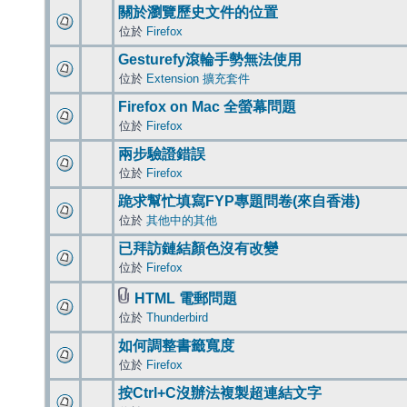
關於瀏覽歷史文件的位置
位於
Firefox
Gesturefy滾輪手勢無法使用
位於
Extension 擴充套件
Firefox on Mac 全螢幕問題
位於
Firefox
兩步驗證錯誤
位於
Firefox
跪求幫忙填寫FYP專題問卷(來自香港)
位於
其他中的其他
已拜訪鏈結顏色沒有改變
位於
Firefox
HTML 電郵問題
位於
Thunderbird
如何調整書籤寬度
位於
Firefox
按Ctrl+C沒辦法複製超連結文字