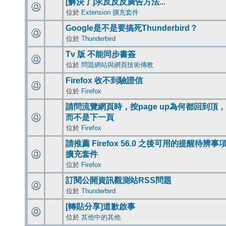
[解決了]求反反反廣告方法...
位於
Extension 擴充套件
Google是不是要搞死Thunderbird？
位於
Thunderbird
Tv 版 不能同步書簽
位於
問題網站與網頁技術傳教
Firefox 收不到驗證信
位於
Firefox
請問流覽網頁時，按page up為何都回到頂，
而不是下一頁
位於
Firefox
請推薦 Firefox 56.0 之後可用的提醒待辨事
擴充套件
位於
Firefox
訂閱公開資訊觀測站RSS問題
位於
Thunderbird
[轉貼分享]道歉啟事
位於
其他中的其他