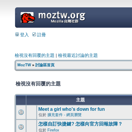
=
登入
註冊
檢視沒有回覆的主題
|
檢視最近討論的主題
MozTW
»
討論區首頁
檢視沒有回覆的主題
主題
Meet a girl who's down for fun
位於
擴充套件 - 網頁瀏覽
怎樣自訂快捷鍵? 怎樣向官方回報故障？
位於
Firefox