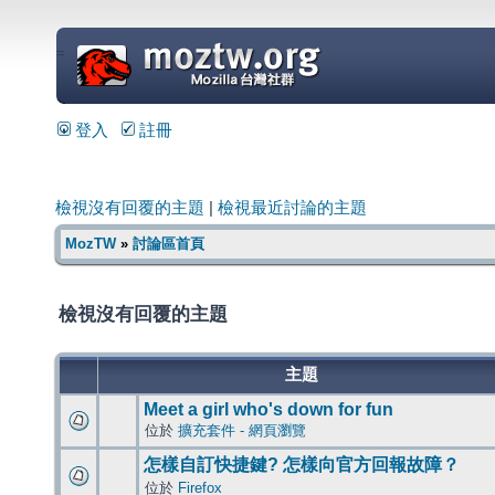
=
登入
註冊
檢視沒有回覆的主題
|
檢視最近討論的主題
MozTW
»
討論區首頁
檢視沒有回覆的主題
主題
Meet a girl who's down for fun
位於
擴充套件 - 網頁瀏覽
怎樣自訂快捷鍵? 怎樣向官方回報故障？
位於
Firefox