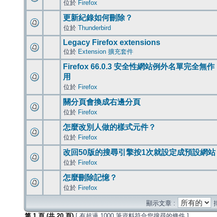
位於
Firefox
更新紀錄如何刪除？
位於
Thunderbird
Legacy Firefox extensions
位於
Extension 擴充套件
Firefox 66.0.3 安全性網站例外名單完全無作
用
位於
Firefox
關分頁會換成右邊分頁
位於
Firefox
怎麼改別人做的樣式元件？
位於
Firefox
改回50版的搜尋引擎按1次就設定成預設網站
位於
Firefox
怎麼刪除記憶？
位於
Firefox
顯示文章 :
第
1
頁 (共
20
頁)
[ 有超過 1000 筆資料符合您搜尋的條件 ]