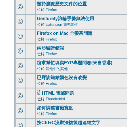
關於瀏覽歷史文件的位置
位於
Firefox
Gesturefy滾輪手勢無法使用
位於
Extension 擴充套件
Firefox on Mac 全螢幕問題
位於
Firefox
兩步驗證錯誤
位於
Firefox
跪求幫忙填寫FYP專題問卷(來自香港)
位於
其他中的其他
已拜訪鏈結顏色沒有改變
位於
Firefox
HTML 電郵問題
位於
Thunderbird
如何調整書籤寬度
位於
Firefox
按Ctrl+C沒辦法複製超連結文字