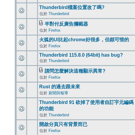
Thunderbird檔案位置改了嗎?
位於
Thunderbird
半對付反廣告攔截器
位於
Firefox
火狐的UI比起chrome好很多，但頗可惜的
位於
Firefox
Thunderbird 115.8.0 (64bit) has bug?
位於
Thunderbird
請問怎麼解決這種顯示異常?
位於
Firefox
Rust 的過去跟未來
位於
新聞與報導
Thunderbird 91 砍掉了使用者自訂字元編碼
的功能
位於
Thunderbird
開啟分頁只有背景而已
位於
Firefox