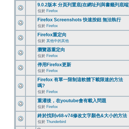
9.0.2版本 分頁列置底(在網址列與書籤列底端
位於
Firefox
Firefox Screenshots 快速按鈕 無法執行
位於
Firefox
Firefox重定向
位於
其他中的其他
瀏覽器重定向
位於
Firefox
停用Firefox更新
位於
Firefox
Firefox 有單一限制這軟體下載限速的方法
嗎?
位於
Firefox
重灌後，在youtube會有載入問題
位於
Firefox
終於找到v68-v74修改文字顏色&大小的方法
位於
Thunderbird