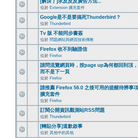
[解決了]求反反反廣告方法...
位於
Extension 擴充套件
Google是不是要搞死Thunderbird？
位於
Thunderbird
Tv 版 不能同步書簽
位於
問題網站與網頁技術傳教
Firefox 收不到驗證信
位於
Firefox
請問流覽網頁時，按page up為何都回到頂，
而不是下一頁
位於
Firefox
請推薦 Firefox 56.0 之後可用的提醒待辨事
擴充套件
位於
Firefox
訂閱公開資訊觀測站RSS問題
位於
Thunderbird
[轉貼分享]道歉啟事
位於
其他中的其他