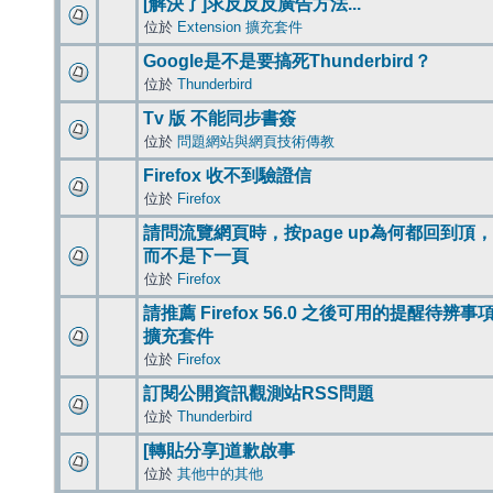
[解決了]求反反反廣告方法...
位於
Extension 擴充套件
Google是不是要搞死Thunderbird？
位於
Thunderbird
Tv 版 不能同步書簽
位於
問題網站與網頁技術傳教
Firefox 收不到驗證信
位於
Firefox
請問流覽網頁時，按page up為何都回到頂，
而不是下一頁
位於
Firefox
請推薦 Firefox 56.0 之後可用的提醒待辨事
擴充套件
位於
Firefox
訂閱公開資訊觀測站RSS問題
位於
Thunderbird
[轉貼分享]道歉啟事
位於
其他中的其他