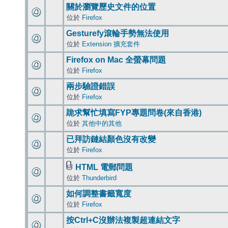
關於瀏覽歷史文件的位置
位於
Firefox
Gesturefy滾輪手勢無法使用
位於
Extension 擴充套件
Firefox on Mac 全螢幕問題
位於
Firefox
兩步驗證錯誤
位於
Firefox
跪求幫忙填寫FYP專題問卷(來自香港)
位於
其他中的其他
已拜訪鏈結顏色沒有改變
位於
Firefox
HTML 電郵問題
位於
Thunderbird
如何調整書籤寬度
位於
Firefox
按Ctrl+C沒辦法複製超連結文字