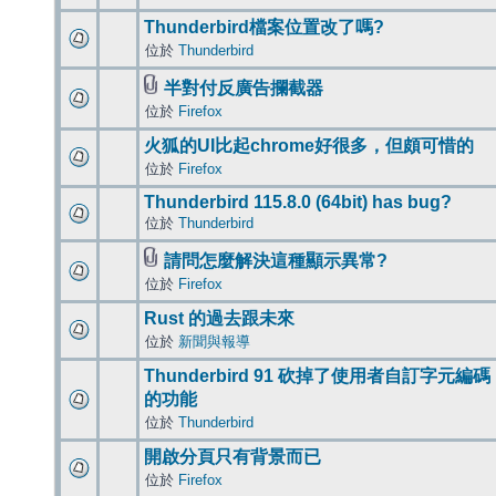
Thunderbird檔案位置改了嗎?
位於
Thunderbird
半對付反廣告攔截器
位於
Firefox
火狐的UI比起chrome好很多，但頗可惜的
位於
Firefox
Thunderbird 115.8.0 (64bit) has bug?
位於
Thunderbird
請問怎麼解決這種顯示異常?
位於
Firefox
Rust 的過去跟未來
位於
新聞與報導
Thunderbird 91 砍掉了使用者自訂字元編碼
的功能
位於
Thunderbird
開啟分頁只有背景而已
位於
Firefox