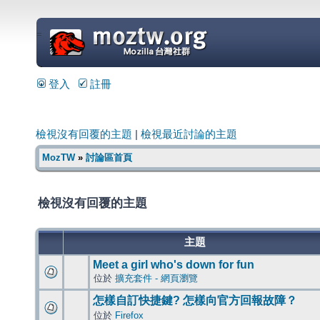
=
登入
註冊
檢視沒有回覆的主題
|
檢視最近討論的主題
MozTW
»
討論區首頁
檢視沒有回覆的主題
主題
Meet a girl who's down for fun
位於
擴充套件 - 網頁瀏覽
怎樣自訂快捷鍵? 怎樣向官方回報故障？
位於
Firefox