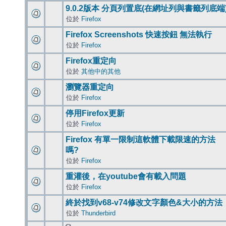
9.0.2版本 分頁列置底(在網址列與書籤列底端
位於
Firefox
Firefox Screenshots 快速按鈕 無法執行
位於
Firefox
Firefox重定向
位於
其他中的其他
瀏覽器重定向
位於
Firefox
停用Firefox更新
位於
Firefox
Firefox 有單一限制這軟體下載限速的方法
嗎?
位於
Firefox
重灌後，在youtube會有載入問題
位於
Firefox
終於找到v68-v74修改文字顏色&大小的方法
位於
Thunderbird