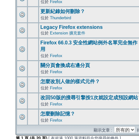
位於
Firefox
更新紀錄如何刪除？
位於
Thunderbird
Legacy Firefox extensions
位於
Extension 擴充套件
Firefox 66.0.3 安全性網站例外名單完全無作
用
位於
Firefox
關分頁會換成右邊分頁
位於
Firefox
怎麼改別人做的樣式元件？
位於
Firefox
改回50版的搜尋引擎按1次就設定成預設網站
位於
Firefox
怎麼刪除記憶？
位於
Firefox
顯示文章 :
第
1
頁 (共
20
頁)
[ 有超過 1000 筆資料符合您搜尋的條件 ]