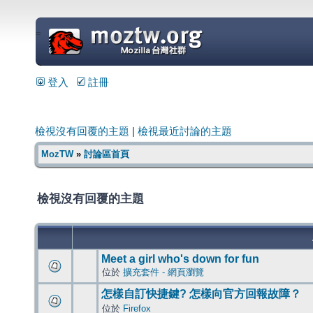
=
登入
註冊
檢視沒有回覆的主題
|
檢視最近討論的主題
MozTW
»
討論區首頁
檢視沒有回覆的主題
Meet a girl who's down for fun
位於
擴充套件 - 網頁瀏覽
怎樣自訂快捷鍵? 怎樣向官方回報故障？
位於
Firefox