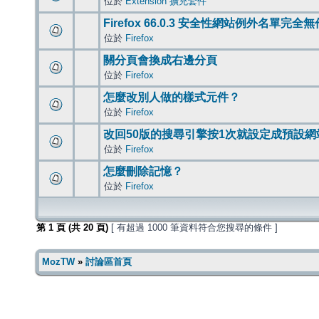
位於
Extension 擴充套件
Firefox 66.0.3 安全性網站例外名單完全
位於
Firefox
關分頁會換成右邊分頁
位於
Firefox
怎麼改別人做的樣式元件？
位於
Firefox
改回50版的搜尋引擎按1次就設定成預設網
位於
Firefox
怎麼刪除記憶？
位於
Firefox
第
1
頁 (共
20
頁)
[ 有超過 1000 筆資料符合您搜尋的條件 ]
MozTW
»
討論區首頁