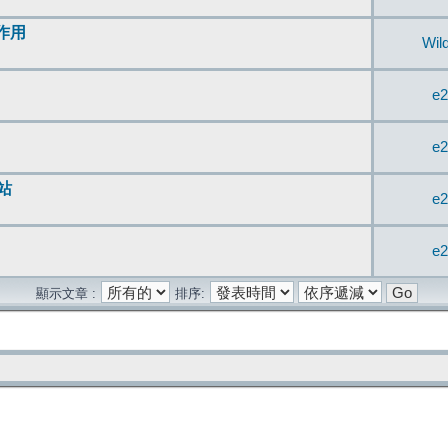
無作用
Wil
e2
e2
站
e2
e2
顯示文章 :
排序: