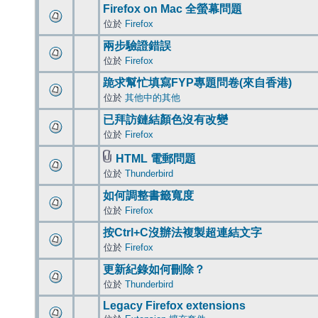
Firefox on Mac 全螢幕問題
位於
Firefox
兩步驗證錯誤
位於
Firefox
跪求幫忙填寫FYP專題問卷(來自香港)
位於
其他中的其他
已拜訪鏈結顏色沒有改變
位於
Firefox
HTML 電郵問題
位於
Thunderbird
如何調整書籤寬度
位於
Firefox
按Ctrl+C沒辦法複製超連結文字
位於
Firefox
更新紀錄如何刪除？
位於
Thunderbird
Legacy Firefox extensions