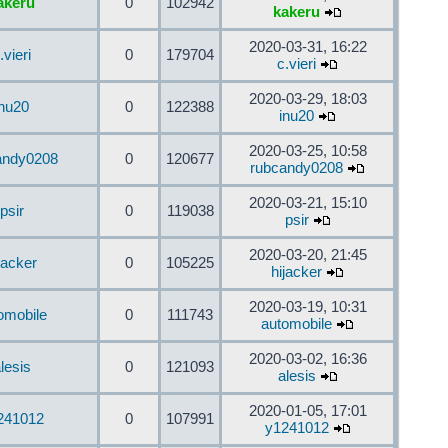
akeru
0
102942
kakeru
2020-03-31, 16:22
.vieri
0
179704
c.vieri
2020-03-29, 18:03
inu20
0
122388
inu20
2020-03-25, 10:58
andy0208
0
120677
rubcandy0208
2020-03-21, 15:10
psir
0
119038
psir
2020-03-20, 21:45
jacker
0
105225
hijacker
2020-03-19, 10:31
omobile
0
111743
automobile
2020-03-02, 16:36
lesis
0
121093
alesis
2020-01-05, 17:01
241012
0
107991
y1241012