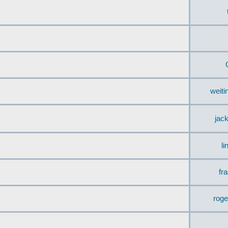
weit
jac
li
fr
rog