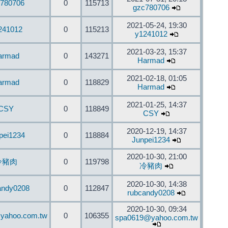
780706
0
115713
gzc780706
2021-05-24, 19:30
241012
0
115213
y1241012
2021-03-23, 15:37
armad
0
143271
Harmad
2021-02-18, 01:05
armad
0
118829
Harmad
2021-01-25, 14:37
CSY
0
118849
CSY
2020-12-19, 14:37
pei1234
0
118884
Junpei1234
2020-10-30, 21:00
冷豬肉
0
119798
冷豬肉
2020-10-30, 14:38
andy0208
0
112847
rubcandy0208
2020-10-30, 09:34
yahoo.com.tw
0
106355
spa0619@yahoo.com.tw