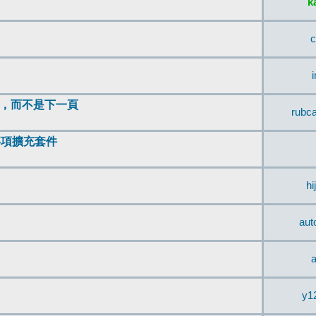
k
c
頂，而不是下一頁
rubc
辨事項擴充套件
hi
aut
a
y1