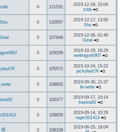
2019-12-28, 15:04
tcbb
0
121531
tcbb
2019-12-17, 13:50
Shu
0
120597
Shu
2019-12-06, 01:40
Ginal
0
107848
Ginal
2019-10-29, 16:29
ingyeh907
0
109299
weitingyeh907
2019-10-24, 15:22
kylauCR
0
105972
jackylauCR
2019-09-30, 21:37
n.wete
0
108602
lin.wete
2019-09-17, 10:14
asina92
0
100377
frasina92
2019-09-14, 10:29
er201413
0
108839
roger201413
2019-06-25, 18:04
痕
0
108108