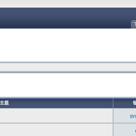
主題
gy