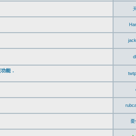
Ha
jac
d
復功能．
twt
rubc
憂