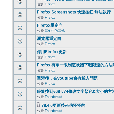
位於
Firefox
Firefox Screenshots 快速按鈕 無法執行
位於
Firefox
Firefox重定向
位於
其他中的其他
瀏覽器重定向
位於
Firefox
停用Firefox更新
位於
Firefox
Firefox 有單一限制這軟體下載限速的方法
位於
Firefox
重灌後，在youtube會有載入問題
位於
Firefox
終於找到v68-v74修改文字顏色&大小的方
位於
Thunderbird
78.4.0更新後來信怪怪的
位於
Thunderbird