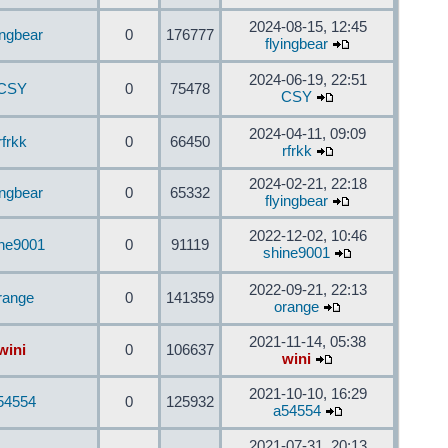
2024-08-15, 12:45
ingbear
0
176777
flyingbear
2024-06-19, 22:51
CSY
0
75478
CSY
2024-04-11, 09:09
rfrkk
0
66450
rfrkk
2024-02-21, 22:18
ingbear
0
65332
flyingbear
2022-12-02, 10:46
ine9001
0
91119
shine9001
2022-09-21, 22:13
range
0
141359
orange
2021-11-14, 05:38
wini
0
106637
wini
2021-10-10, 16:29
54554
0
125932
a54554
2021-07-31, 20:13