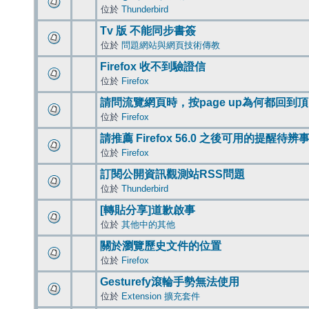
位於
Thunderbird
Tv 版 不能同步書簽
位於
問題網站與網頁技術傳教
Firefox 收不到驗證信
位於
Firefox
請問流覽網頁時，按page up為何都回到
位於
Firefox
請推薦 Firefox 56.0 之後可用的提醒待
位於
Firefox
訂閱公開資訊觀測站RSS問題
位於
Thunderbird
[轉貼分享]道歉啟事
位於
其他中的其他
關於瀏覽歷史文件的位置
位於
Firefox
Gesturefy滾輪手勢無法使用
位於
Extension 擴充套件