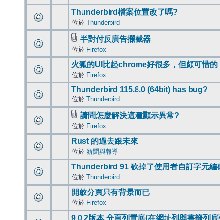
Thunderbird檔案位置改了嗎?
位於
Thunderbird
半對付反廣告攔截器
位於
Firefox
火狐的UI比起chrome好很多，但頗可惜的
位於
Firefox
Thunderbird 115.8.0 (64bit) has bug?
位於
Thunderbird
請問怎麼解決這種顯示異常?
位於
Firefox
Rust 的過去跟未來
位於
新聞與報導
Thunderbird 91 砍掉了使用者自訂字元
位於
Thunderbird
開啟分頁只有背景而已
位於
Firefox
9.0.2版本 分頁列置底(在網址列與書籤列底