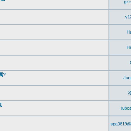
gzc
y1
H
H
嗎?
Jun
法
rubc
spa0619@