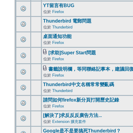
YT留言有BUG
位於
Firefox
Thunderbird 電郵問題
位於
Thunderbird
桌面通知功能
位於
Firefox
[求助]Super Start問題
位於
Firefox
書籤說明欄，等同聯絡記事本，建議回
位於
Firefox
Thunderbird中文名稱常常變亂碼
位於
Thunderbird
請問如何firefox新分頁打開歷史記錄
位於
Firefox
[解決了]求反反反廣告方法...
位於
Extension 擴充套件
Google是不是要搞死Thunderbird？