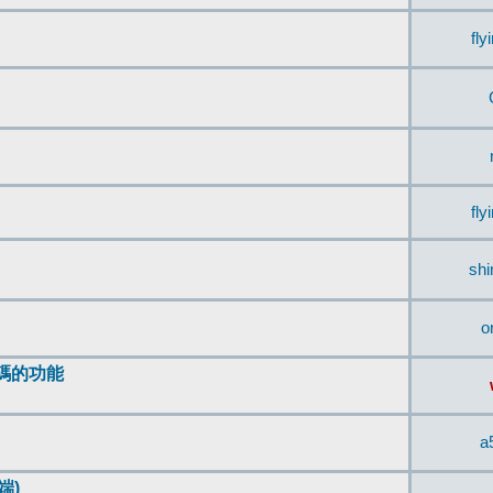
fly
fly
sh
o
編碼的功能
a
端)