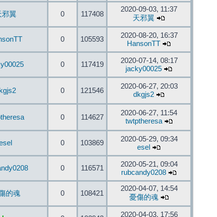
2020-09-03, 11:37
天邪翼
0
117408
天邪翼
2020-08-20, 16:37
nsonTT
0
105593
HansonTT
2020-07-14, 08:17
ky00025
0
117419
jacky00025
2020-06-27, 20:03
kgjs2
0
121546
dkgjs2
2020-06-27, 11:54
ptheresa
0
114627
twtptheresa
2020-05-29, 09:34
esel
0
103869
esel
2020-05-21, 09:04
andy0208
0
116571
rubcandy0208
2020-04-07, 14:54
傷的魂
0
108421
憂傷的魂
2020-04-03, 17:56