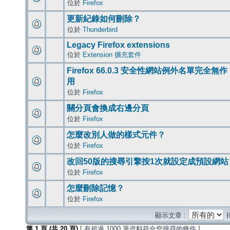
位於
Firefox
更新紀錄如何刪除？
位於
Thunderbird
Legacy Firefox extensions
位於
Extension 擴充套件
Firefox 66.0.3 安全性網站例外名單完全無作
用
位於
Firefox
關分頁會換成右邊分頁
位於
Firefox
怎麼改別人做的樣式元件？
位於
Firefox
改回50版的搜尋引擎按1次就設定成預設網站
位於
Firefox
怎麼刪除記憶？
位於
Firefox
顯示文章 :
第
1
頁 (共
20
頁)
[ 有超過 1000 筆資料符合您搜尋的條件 ]