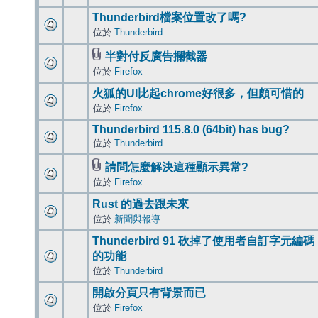
Thunderbird檔案位置改了嗎?
位於
Thunderbird
半對付反廣告攔截器
位於
Firefox
火狐的UI比起chrome好很多，但頗可惜的
位於
Firefox
Thunderbird 115.8.0 (64bit) has bug?
位於
Thunderbird
請問怎麼解決這種顯示異常?
位於
Firefox
Rust 的過去跟未來
位於
新聞與報導
Thunderbird 91 砍掉了使用者自訂字元編碼
的功能
位於
Thunderbird
開啟分頁只有背景而已
位於
Firefox