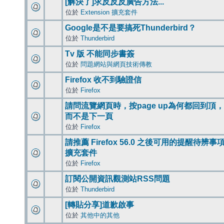
[解決了]求反反反廣告方法...
位於
Extension 擴充套件
Google是不是要搞死Thunderbird？
位於
Thunderbird
Tv 版 不能同步書簽
位於
問題網站與網頁技術傳教
Firefox 收不到驗證信
位於
Firefox
請問流覽網頁時，按page up為何都回到頂，
而不是下一頁
位於
Firefox
請推薦 Firefox 56.0 之後可用的提醒待辨事
擴充套件
位於
Firefox
訂閱公開資訊觀測站RSS問題
位於
Thunderbird
[轉貼分享]道歉啟事
位於
其他中的其他