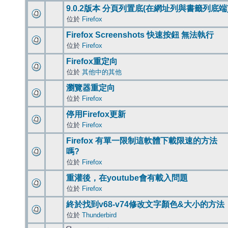
9.0.2版本 分頁列置底(在網址列與書籤列底端
位於
Firefox
Firefox Screenshots 快速按鈕 無法執行
位於
Firefox
Firefox重定向
位於
其他中的其他
瀏覽器重定向
位於
Firefox
停用Firefox更新
位於
Firefox
Firefox 有單一限制這軟體下載限速的方法
嗎?
位於
Firefox
重灌後，在youtube會有載入問題
位於
Firefox
終於找到v68-v74修改文字顏色&大小的方法
位於
Thunderbird