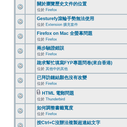
關於瀏覽歷史文件的位置
位於
Firefox
Gesturefy滾輪手勢無法使用
位於
Extension 擴充套件
Firefox on Mac 全螢幕問題
位於
Firefox
兩步驗證錯誤
位於
Firefox
跪求幫忙填寫FYP專題問卷(來自香港)
位於
其他中的其他
已拜訪鏈結顏色沒有改變
位於
Firefox
HTML 電郵問題
位於
Thunderbird
如何調整書籤寬度
位於
Firefox
按Ctrl+C沒辦法複製超連結文字