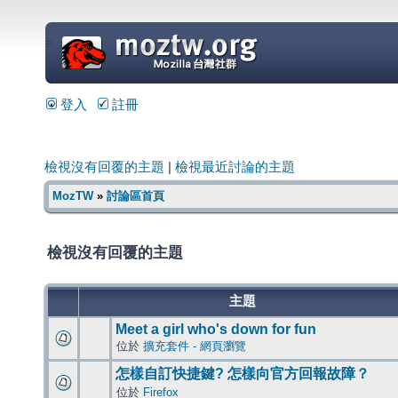
=
登入
註冊
檢視沒有回覆的主題
|
檢視最近討論的主題
MozTW
»
討論區首頁
檢視沒有回覆的主題
主題
Meet a girl who's down for fun
位於
擴充套件 - 網頁瀏覽
怎樣自訂快捷鍵? 怎樣向官方回報故障？
位於
Firefox