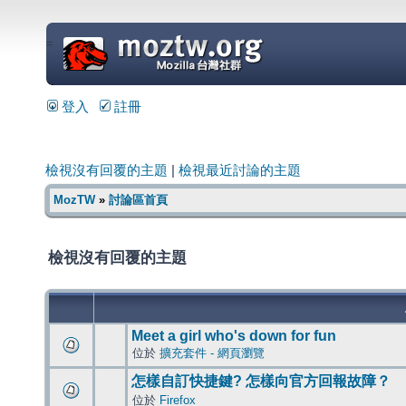
=
登入
註冊
檢視沒有回覆的主題
|
檢視最近討論的主題
MozTW
»
討論區首頁
檢視沒有回覆的主題
Meet a girl who's down for fun
位於
擴充套件 - 網頁瀏覽
怎樣自訂快捷鍵? 怎樣向官方回報故障？
位於
Firefox