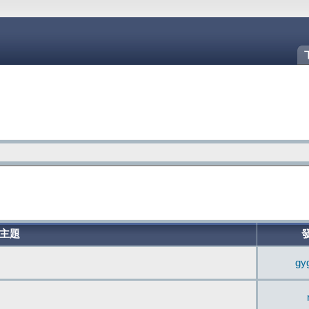
主題
gy