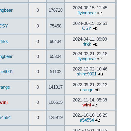
2024-08-15, 12:45
ingbear
0
176728
flyingbear
2024-06-19, 22:51
CSY
0
75458
CSY
2024-04-11, 09:09
rfrkk
0
66434
rfrkk
2024-02-21, 22:18
ingbear
0
65304
flyingbear
2022-12-02, 10:46
ine9001
0
91102
shine9001
2022-09-21, 22:13
range
0
141317
orange
2021-11-14, 05:38
wini
0
106615
wini
2021-10-10, 16:29
54554
0
125919
a54554
2021-07-31, 20:13