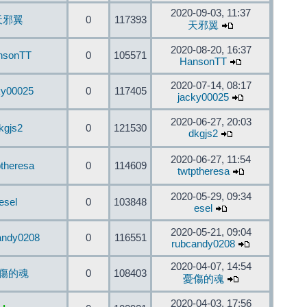
2020-09-03, 11:37
天邪翼
0
117393
天邪翼
2020-08-20, 16:37
nsonTT
0
105571
HansonTT
2020-07-14, 08:17
ky00025
0
117405
jacky00025
2020-06-27, 20:03
kgjs2
0
121530
dkgjs2
2020-06-27, 11:54
ptheresa
0
114609
twtptheresa
2020-05-29, 09:34
esel
0
103848
esel
2020-05-21, 09:04
andy0208
0
116551
rubcandy0208
2020-04-07, 14:54
傷的魂
0
108403
憂傷的魂
2020-04-03, 17:56