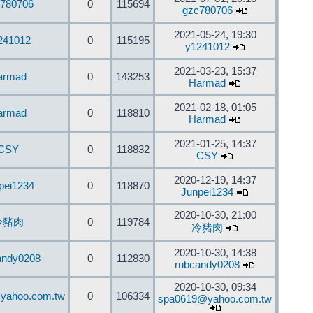
780706
0
115694
gzc780706
2021-05-24, 19:30
241012
0
115195
y1241012
2021-03-23, 15:37
armad
0
143253
Harmad
2021-02-18, 01:05
armad
0
118810
Harmad
2021-01-25, 14:37
CSY
0
118832
CSY
2020-12-19, 14:37
pei1234
0
118870
Junpei1234
2020-10-30, 21:00
冷豬肉
0
119784
冷豬肉
2020-10-30, 14:38
andy0208
0
112830
rubcandy0208
2020-10-30, 09:34
yahoo.com.tw
0
106334
spa0619@yahoo.com.tw