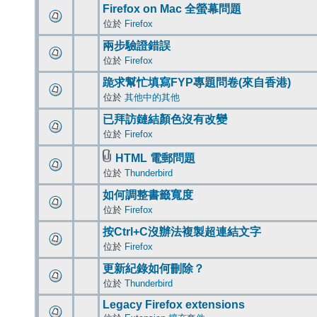
Firefox on Mac 全螢幕問題
位於
Firefox
兩步驗證錯誤
位於
Firefox
跪求幫忙填寫FYP專題問卷(來自香港)
位於
其他中的其他
已拜訪鏈結顏色沒有改變
位於
Firefox
HTML 電郵問題
位於
Thunderbird
如何調整書籤寬度
位於
Firefox
按Ctrl+C沒辦法複製超連結文字
位於
Firefox
更新紀錄如何刪除？
位於
Thunderbird
Legacy Firefox extensions