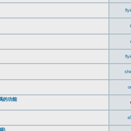
fly
fly
sh
o
編碼的功能
a
端)