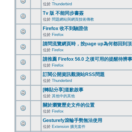
位於
Thunderbird
Tv 版 不能同步書簽
位於
問題網站與網頁技術傳教
Firefox 收不到驗證信
位於
Firefox
請問流覽網頁時，按page up為何都回到
位於
Firefox
請推薦 Firefox 56.0 之後可用的提醒待
位於
Firefox
訂閱公開資訊觀測站RSS問題
位於
Thunderbird
[轉貼分享]道歉啟事
位於
其他中的其他
關於瀏覽歷史文件的位置
位於
Firefox
Gesturefy滾輪手勢無法使用
位於
Extension 擴充套件