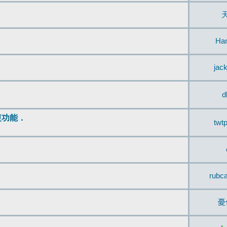
Ha
jac
d
復功能．
twt
rubc
憂