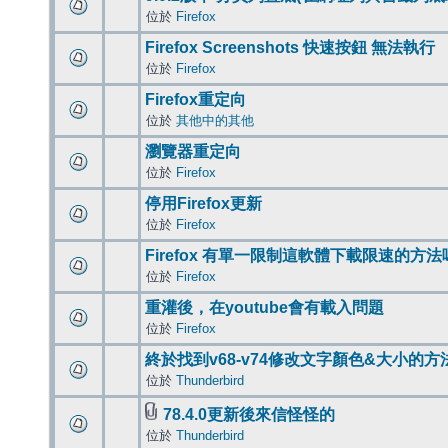
位於
Firefox
Firefox Screenshots 快速按鈕 無法執行
位於
Firefox
Firefox重定向
位於
其他中的其他
瀏覽器重定向
位於
Firefox
停用Firefox更新
位於
Firefox
Firefox 有單一限制這軟體下載限速的方法
位於
Firefox
重灌後，在youtube會有載入問題
位於
Firefox
終於找到v68-v74修改文字顏色&大小的方
位於
Thunderbird
78.4.0更新後來信怪怪的
位於
Thunderbird