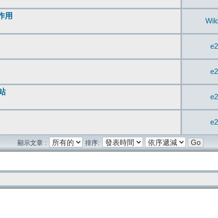
無作用
Wil
e2
e2
站
e2
e2
顯示文章 :
排序: