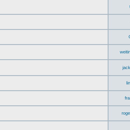
weit
jac
li
fr
rog