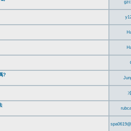
gzc
y1
H
H
嗎?
Jun
法
rubc
spa0619@