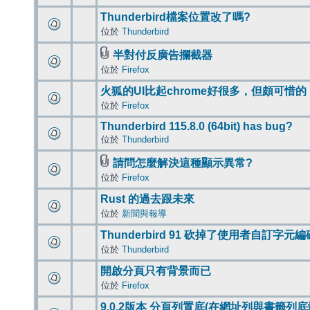
Thunderbird檔案位置改了嗎?
位於
Thunderbird
半對付反廣告攔截器
位於
Firefox
火狐的UI比起chrome好很多，但頗可惜的
位於
Firefox
Thunderbird 115.8.0 (64bit) has bug?
位於
Thunderbird
請問怎麼解決這種顯示異常?
位於
Firefox
Rust 的過去跟未來
位於
新聞與報導
Thunderbird 91 砍掉了使用者自訂字元
位於
Thunderbird
開啟分頁只有背景而已
位於
Firefox
9.0.2版本 分頁列置底(在網址列與書籤列底