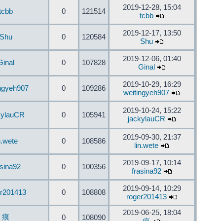
2019-12-28, 15:04
tcbb
0
121514
tcbb
2019-12-17, 13:50
Shu
0
120584
Shu
2019-12-06, 01:40
Ginal
0
107828
Ginal
2019-10-29, 16:29
ingyeh907
0
109286
weitingyeh907
2019-10-24, 15:22
kylauCR
0
105941
jackylauCR
2019-09-30, 21:37
n.wete
0
108586
lin.wete
2019-09-17, 10:14
asina92
0
100356
frasina92
2019-09-14, 10:29
er201413
0
108808
roger201413
2019-06-25, 18:04
痕
0
108090