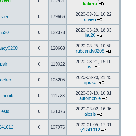
akeru
0
102921
kakeru
2020-03-31, 16:22
.vieri
0
179666
c.vieri
2020-03-29, 18:03
inu20
0
122373
inu20
2020-03-25, 10:58
andy0208
0
120663
rubcandy0208
2020-03-21, 15:10
psir
0
119022
psir
2020-03-20, 21:45
jacker
0
105205
hijacker
2020-03-19, 10:31
omobile
0
111723
automobile
2020-03-02, 16:36
lesis
0
121076
alesis
2020-01-05, 17:01
241012
0
107976
y1241012