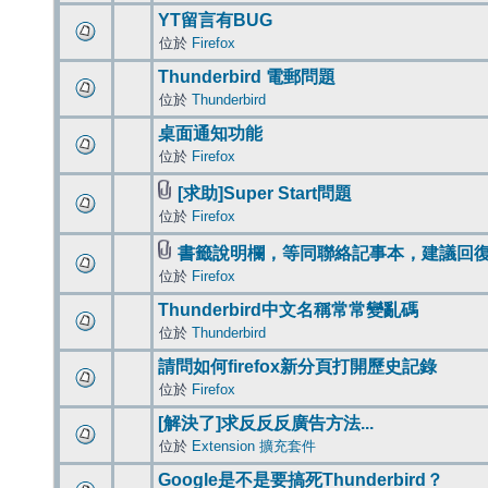
YT留言有BUG
位於
Firefox
Thunderbird 電郵問題
位於
Thunderbird
桌面通知功能
位於
Firefox
[求助]Super Start問題
位於
Firefox
書籤說明欄，等同聯絡記事本，建議回
位於
Firefox
Thunderbird中文名稱常常變亂碼
位於
Thunderbird
請問如何firefox新分頁打開歷史記錄
位於
Firefox
[解決了]求反反反廣告方法...
位於
Extension 擴充套件
Google是不是要搞死Thunderbird？