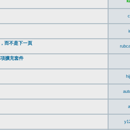
k
c
頂，而不是下一頁
rubc
辨事項擴充套件
hi
aut
a
y1