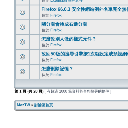
位於
Extension 擴充套件
Firefox 66.0.3 安全性網站例外名單完全
位於
Firefox
關分頁會換成右邊分頁
位於
Firefox
怎麼改別人做的樣式元件？
位於
Firefox
改回50版的搜尋引擎按1次就設定成預設網
位於
Firefox
怎麼刪除記憶？
位於
Firefox
第
1
頁 (共
20
頁)
[ 有超過 1000 筆資料符合您搜尋的條件 ]
MozTW
»
討論區首頁