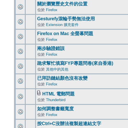
關於瀏覽歷史文件的位置
位於
Firefox
Gesturefy滾輪手勢無法使用
位於
Extension 擴充套件
Firefox on Mac 全螢幕問題
位於
Firefox
兩步驗證錯誤
位於
Firefox
跪求幫忙填寫FYP專題問卷(來自香港)
位於
其他中的其他
已拜訪鏈結顏色沒有改變
位於
Firefox
HTML 電郵問題
位於
Thunderbird
如何調整書籤寬度
位於
Firefox
按Ctrl+C沒辦法複製超連結文字