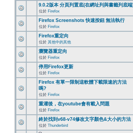
9.0.2版本 分頁列置底(在網址列與書籤列底端
位於
Firefox
Firefox Screenshots 快速按鈕 無法執行
位於
Firefox
Firefox重定向
位於
其他中的其他
瀏覽器重定向
位於
Firefox
停用Firefox更新
位於
Firefox
Firefox 有單一限制這軟體下載限速的方法
嗎?
位於
Firefox
重灌後，在youtube會有載入問題
位於
Firefox
終於找到v68-v74修改文字顏色&大小的方法
位於
Thunderbird