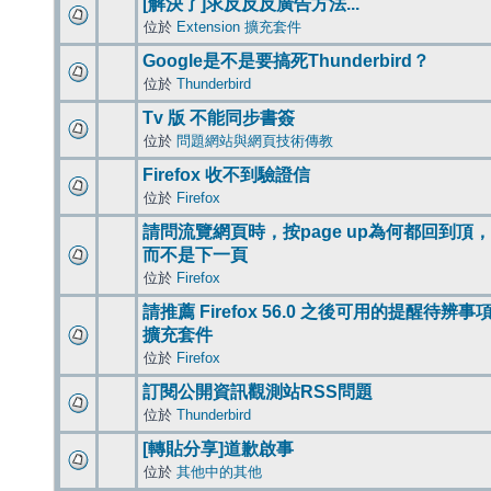
[解決了]求反反反廣告方法...
位於
Extension 擴充套件
Google是不是要搞死Thunderbird？
位於
Thunderbird
Tv 版 不能同步書簽
位於
問題網站與網頁技術傳教
Firefox 收不到驗證信
位於
Firefox
請問流覽網頁時，按page up為何都回到頂，
而不是下一頁
位於
Firefox
請推薦 Firefox 56.0 之後可用的提醒待辨事
擴充套件
位於
Firefox
訂閱公開資訊觀測站RSS問題
位於
Thunderbird
[轉貼分享]道歉啟事
位於
其他中的其他