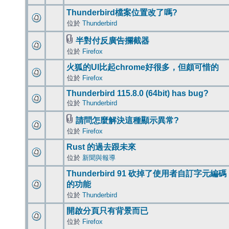
Thunderbird檔案位置改了嗎?
位於
Thunderbird
半對付反廣告攔截器
位於
Firefox
火狐的UI比起chrome好很多，但頗可惜的
位於
Firefox
Thunderbird 115.8.0 (64bit) has bug?
位於
Thunderbird
請問怎麼解決這種顯示異常?
位於
Firefox
Rust 的過去跟未來
位於
新聞與報導
Thunderbird 91 砍掉了使用者自訂字元編碼
的功能
位於
Thunderbird
開啟分頁只有背景而已
位於
Firefox