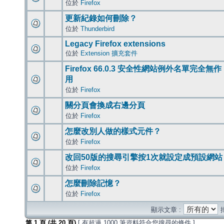
位於
Firefox
更新紀錄如何刪除？
位於
Thunderbird
Legacy Firefox extensions
位於
Extension 擴充套件
Firefox 66.0.3 安全性網站例外名單完全無作
用
位於
Firefox
關分頁會換成右邊分頁
位於
Firefox
怎麼改別人做的樣式元件？
位於
Firefox
改回50版的搜尋引擎按1次就設定成預設網站
位於
Firefox
怎麼刪除記憶？
位於
Firefox
顯示文章 :
第
1
頁 (共
20
頁)
[ 有超過 1000 筆資料符合您搜尋的條件 ]