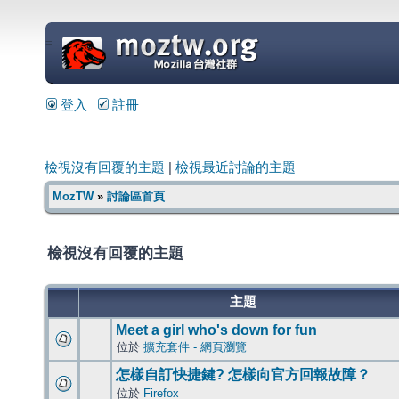
=
登入
註冊
檢視沒有回覆的主題
|
檢視最近討論的主題
MozTW
»
討論區首頁
檢視沒有回覆的主題
主題
Meet a girl who's down for fun
位於
擴充套件 - 網頁瀏覽
怎樣自訂快捷鍵? 怎樣向官方回報故障？
位於
Firefox