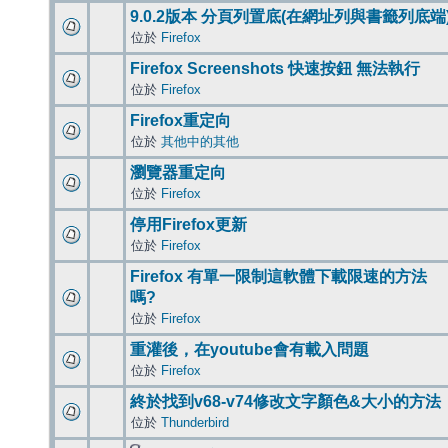
9.0.2版本 分頁列置底(在網址列與書籤列底端
位於
Firefox
Firefox Screenshots 快速按鈕 無法執行
位於
Firefox
Firefox重定向
位於
其他中的其他
瀏覽器重定向
位於
Firefox
停用Firefox更新
位於
Firefox
Firefox 有單一限制這軟體下載限速的方法
嗎?
位於
Firefox
重灌後，在youtube會有載入問題
位於
Firefox
終於找到v68-v74修改文字顏色&大小的方法
位於
Thunderbird