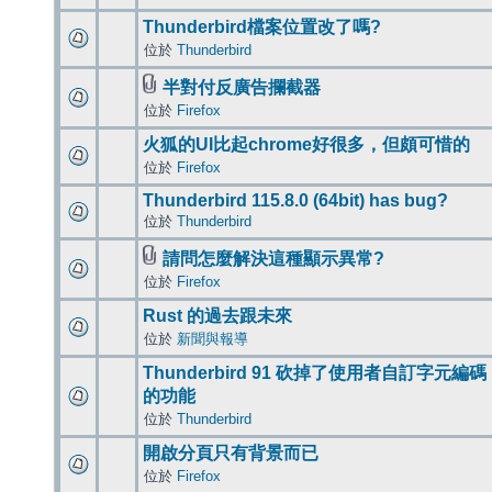
Thunderbird檔案位置改了嗎?
位於
Thunderbird
半對付反廣告攔截器
位於
Firefox
火狐的UI比起chrome好很多，但頗可惜的
位於
Firefox
Thunderbird 115.8.0 (64bit) has bug?
位於
Thunderbird
請問怎麼解決這種顯示異常?
位於
Firefox
Rust 的過去跟未來
位於
新聞與報導
Thunderbird 91 砍掉了使用者自訂字元編碼
的功能
位於
Thunderbird
開啟分頁只有背景而已
位於
Firefox