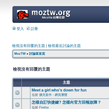
=
登入
註冊
檢視沒有回覆的主題
|
檢視最近討論的主題
MozTW
»
討論區首頁
檢視沒有回覆的主題
主題
Meet a girl who's down for fun
位於
擴充套件 - 網頁瀏覽
怎樣自訂快捷鍵? 怎樣向官方回報故障？
位於
Firefox