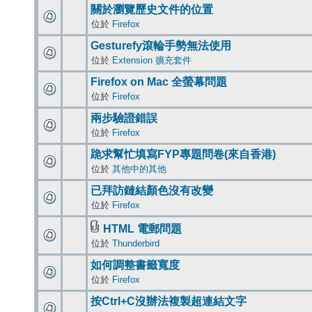
關於瀏覽歷史文件的位置
位於
Firefox
Gesturefy滾輪手勢無法使用
位於
Extension 擴充套件
Firefox on Mac 全螢幕問題
位於
Firefox
兩步驗證錯誤
位於
Firefox
跪求幫忙填寫FYP專題問卷(來自香港)
位於
其他中的其他
已拜訪鏈結顏色沒有改變
位於
Firefox
HTML 電郵問題
位於
Thunderbird
如何調整書籤寬度
位於
Firefox
按Ctrl+C沒辦法複製超連結文字