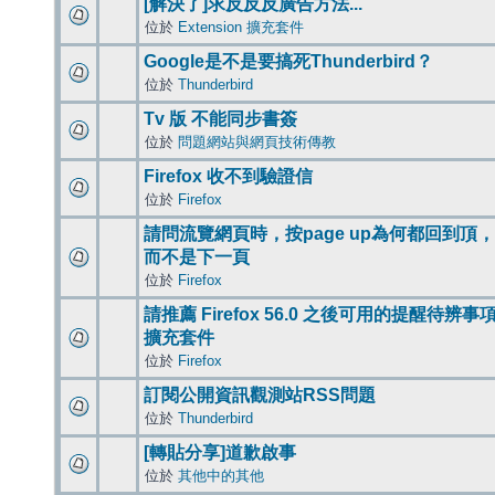
[解決了]求反反反廣告方法...
位於
Extension 擴充套件
Google是不是要搞死Thunderbird？
位於
Thunderbird
Tv 版 不能同步書簽
位於
問題網站與網頁技術傳教
Firefox 收不到驗證信
位於
Firefox
請問流覽網頁時，按page up為何都回到頂，
而不是下一頁
位於
Firefox
請推薦 Firefox 56.0 之後可用的提醒待辨事
擴充套件
位於
Firefox
訂閱公開資訊觀測站RSS問題
位於
Thunderbird
[轉貼分享]道歉啟事
位於
其他中的其他