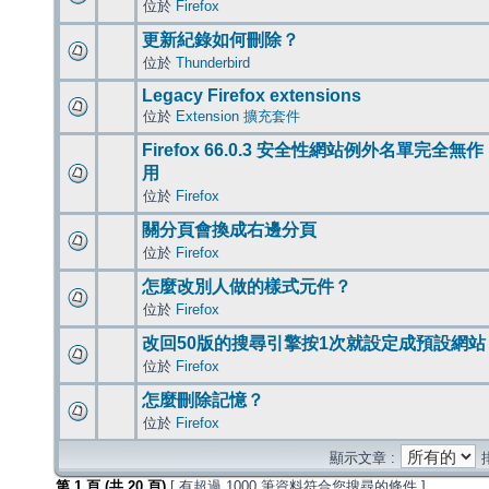
位於
Firefox
更新紀錄如何刪除？
位於
Thunderbird
Legacy Firefox extensions
位於
Extension 擴充套件
Firefox 66.0.3 安全性網站例外名單完全無作
用
位於
Firefox
關分頁會換成右邊分頁
位於
Firefox
怎麼改別人做的樣式元件？
位於
Firefox
改回50版的搜尋引擎按1次就設定成預設網站
位於
Firefox
怎麼刪除記憶？
位於
Firefox
顯示文章 :
第
1
頁 (共
20
頁)
[ 有超過 1000 筆資料符合您搜尋的條件 ]