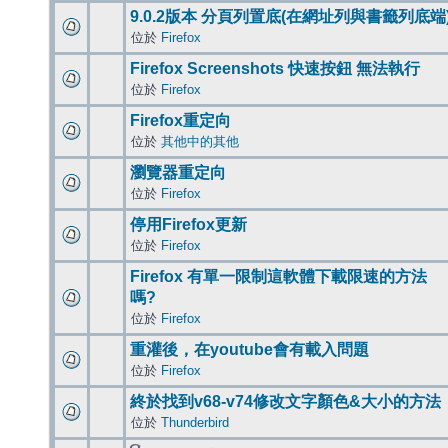
9.0.2版本 分頁列置底(在網址列與書籤列底端
位於
Firefox
Firefox Screenshots 快速按鈕 無法執行
位於
Firefox
Firefox重定向
位於
其他中的其他
瀏覽器重定向
位於
Firefox
停用Firefox更新
位於
Firefox
Firefox 有單一限制這軟體下載限速的方法
嗎?
位於
Firefox
重灌後，在youtube會有載入問題
位於
Firefox
終於找到v68-v74修改文字顏色&大小的方法
位於
Thunderbird