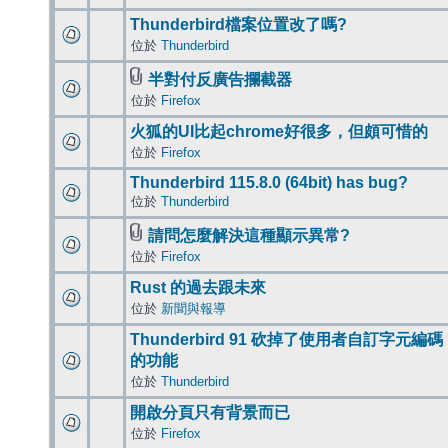
Thunderbird檔案位置改了嗎?
位於
Thunderbird
半對付反廣告攔截器
位於
Firefox
火狐的UI比起chrome好很多，但頗可惜的
位於
Firefox
Thunderbird 115.8.0 (64bit) has bug?
位於
Thunderbird
請問怎麼解決這種顯示異常?
位於
Firefox
Rust 的過去跟未來
位於
新聞與報導
Thunderbird 91 砍掉了使用者自訂字元編碼
的功能
位於
Thunderbird
開啟分頁只有背景而已
位於
Firefox