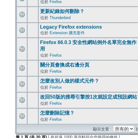
位於
Firefox
更新紀錄如何刪除？
位於
Thunderbird
Legacy Firefox extensions
位於
Extension 擴充套件
Firefox 66.0.3 安全性網站例外名單完全無作
用
位於
Firefox
關分頁會換成右邊分頁
位於
Firefox
怎麼改別人做的樣式元件？
位於
Firefox
改回50版的搜尋引擎按1次就設定成預設網站
位於
Firefox
怎麼刪除記憶？
位於
Firefox
顯示文章 :
第
1
頁 (共
20
頁)
[ 有超過 1000 筆資料符合您搜尋的條件 ]