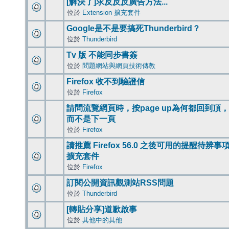
[解決了]求反反反廣告方法...
位於
Extension 擴充套件
Google是不是要搞死Thunderbird？
位於
Thunderbird
Tv 版 不能同步書簽
位於
問題網站與網頁技術傳教
Firefox 收不到驗證信
位於
Firefox
請問流覽網頁時，按page up為何都回到頂，
而不是下一頁
位於
Firefox
請推薦 Firefox 56.0 之後可用的提醒待辨事
擴充套件
位於
Firefox
訂閱公開資訊觀測站RSS問題
位於
Thunderbird
[轉貼分享]道歉啟事
位於
其他中的其他