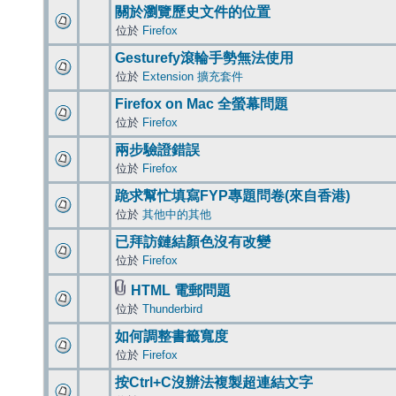
關於瀏覽歷史文件的位置
位於
Firefox
Gesturefy滾輪手勢無法使用
位於
Extension 擴充套件
Firefox on Mac 全螢幕問題
位於
Firefox
兩步驗證錯誤
位於
Firefox
跪求幫忙填寫FYP專題問卷(來自香港)
位於
其他中的其他
已拜訪鏈結顏色沒有改變
位於
Firefox
HTML 電郵問題
位於
Thunderbird
如何調整書籤寬度
位於
Firefox
按Ctrl+C沒辦法複製超連結文字