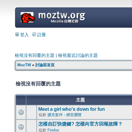
=
登入
註冊
檢視沒有回覆的主題
|
檢視最近討論的主題
MozTW
»
討論區首頁
檢視沒有回覆的主題
主題
Meet a girl who's down for fun
位於
擴充套件 - 網頁瀏覽
怎樣自訂快捷鍵? 怎樣向官方回報故障？
位於
Firefox