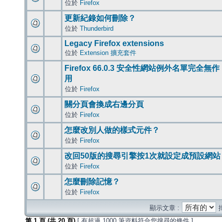
位於
Firefox
更新紀錄如何刪除？
位於
Thunderbird
Legacy Firefox extensions
位於
Extension 擴充套件
Firefox 66.0.3 安全性網站例外名單完全無作
用
位於
Firefox
關分頁會換成右邊分頁
位於
Firefox
怎麼改別人做的樣式元件？
位於
Firefox
改回50版的搜尋引擎按1次就設定成預設網站
位於
Firefox
怎麼刪除記憶？
位於
Firefox
顯示文章 :
第
1
頁 (共
20
頁)
[ 有超過 1000 筆資料符合您搜尋的條件 ]