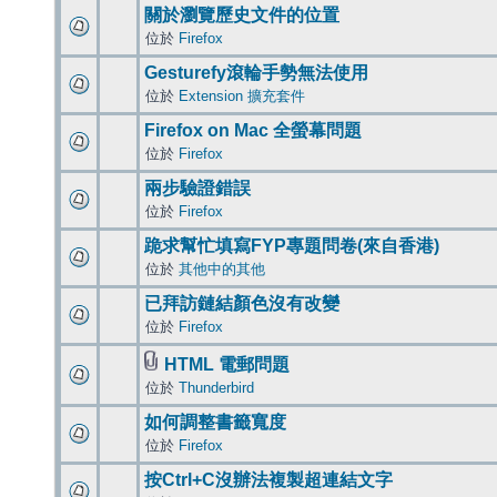
關於瀏覽歷史文件的位置
位於
Firefox
Gesturefy滾輪手勢無法使用
位於
Extension 擴充套件
Firefox on Mac 全螢幕問題
位於
Firefox
兩步驗證錯誤
位於
Firefox
跪求幫忙填寫FYP專題問卷(來自香港)
位於
其他中的其他
已拜訪鏈結顏色沒有改變
位於
Firefox
HTML 電郵問題
位於
Thunderbird
如何調整書籤寬度
位於
Firefox
按Ctrl+C沒辦法複製超連結文字