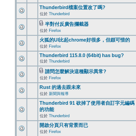
Thunderbird檔案位置改了嗎?
位於
Thunderbird
半對付反廣告攔截器
位於
Firefox
火狐的UI比起chrome好很多，但頗可惜的
位於
Firefox
Thunderbird 115.8.0 (64bit) has bug?
位於
Thunderbird
請問怎麼解決這種顯示異常?
位於
Firefox
Rust 的過去跟未來
位於
新聞與報導
Thunderbird 91 砍掉了使用者自訂字元編碼
的功能
位於
Thunderbird
開啟分頁只有背景而已
位於
Firefox