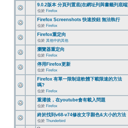
9.0.2版本 分頁列置底(在網址列與書籤列底端
位於
Firefox
Firefox Screenshots 快速按鈕 無法執行
位於
Firefox
Firefox重定向
位於
其他中的其他
瀏覽器重定向
位於
Firefox
停用Firefox更新
位於
Firefox
Firefox 有單一限制這軟體下載限速的方法
嗎?
位於
Firefox
重灌後，在youtube會有載入問題
位於
Firefox
終於找到v68-v74修改文字顏色&大小的方法
位於
Thunderbird