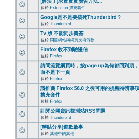
[解決了]求反反反廣告方法...
位於
Extension 擴充套件
Google是不是要搞死Thunderbird？
位於
Thunderbird
Tv 版 不能同步書簽
位於
問題網站與網頁技術傳教
Firefox 收不到驗證信
位於
Firefox
請問流覽網頁時，按page up為何都回到頂，
而不是下一頁
位於
Firefox
請推薦 Firefox 56.0 之後可用的提醒待辨事
擴充套件
位於
Firefox
訂閱公開資訊觀測站RSS問題
位於
Thunderbird
[轉貼分享]道歉啟事
位於
其他中的其他