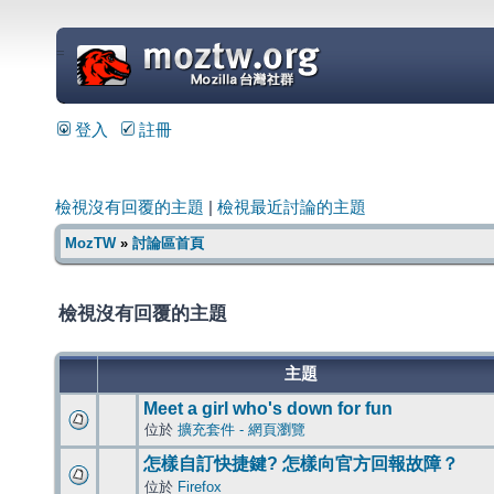
=
登入
註冊
檢視沒有回覆的主題
|
檢視最近討論的主題
MozTW
»
討論區首頁
檢視沒有回覆的主題
主題
Meet a girl who's down for fun
位於
擴充套件 - 網頁瀏覽
怎樣自訂快捷鍵? 怎樣向官方回報故障？
位於
Firefox