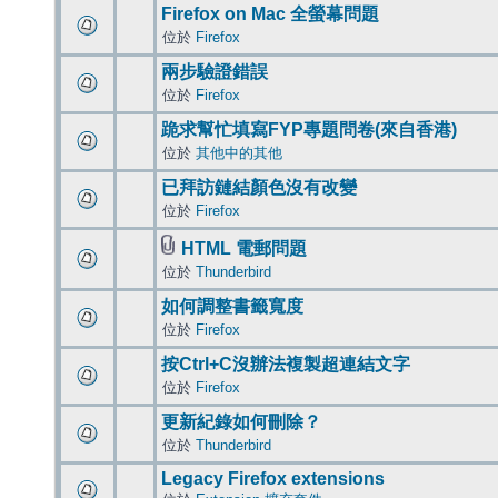
Firefox on Mac 全螢幕問題
位於
Firefox
兩步驗證錯誤
位於
Firefox
跪求幫忙填寫FYP專題問卷(來自香港)
位於
其他中的其他
已拜訪鏈結顏色沒有改變
位於
Firefox
HTML 電郵問題
位於
Thunderbird
如何調整書籤寬度
位於
Firefox
按Ctrl+C沒辦法複製超連結文字
位於
Firefox
更新紀錄如何刪除？
位於
Thunderbird
Legacy Firefox extensions