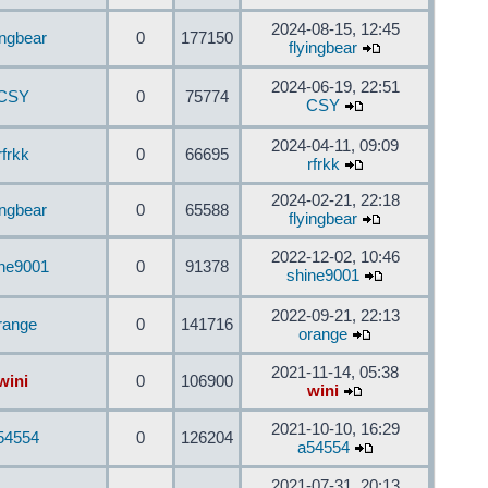
2024-08-15, 12:45
ingbear
0
177150
flyingbear
2024-06-19, 22:51
CSY
0
75774
CSY
2024-04-11, 09:09
rfrkk
0
66695
rfrkk
2024-02-21, 22:18
ingbear
0
65588
flyingbear
2022-12-02, 10:46
ine9001
0
91378
shine9001
2022-09-21, 22:13
range
0
141716
orange
2021-11-14, 05:38
wini
0
106900
wini
2021-10-10, 16:29
54554
0
126204
a54554
2021-07-31, 20:13