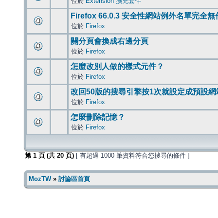
位於
Extension 擴充套件
Firefox 66.0.3 安全性網站例外名單完全
位於
Firefox
關分頁會換成右邊分頁
位於
Firefox
怎麼改別人做的樣式元件？
位於
Firefox
改回50版的搜尋引擎按1次就設定成預設網
位於
Firefox
怎麼刪除記憶？
位於
Firefox
第
1
頁 (共
20
頁)
[ 有超過 1000 筆資料符合您搜尋的條件 ]
MozTW
»
討論區首頁