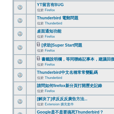
YT留言有BUG
位於
Firefox
Thunderbird 電郵問題
位於
Thunderbird
桌面通知功能
位於
Firefox
[求助]Super Start問題
位於
Firefox
書籤說明欄，等同聯絡記事本，建議回
位於
Firefox
Thunderbird中文名稱常常變亂碼
位於
Thunderbird
請問如何firefox新分頁打開歷史記錄
位於
Firefox
[解決了]求反反反廣告方法...
位於
Extension 擴充套件
Google是不是要搞死Thunderbird？