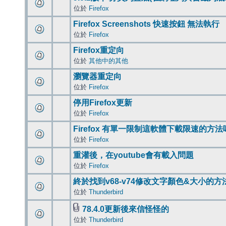
位於
Firefox
Firefox Screenshots 快速按鈕 無法執行
位於
Firefox
Firefox重定向
位於
其他中的其他
瀏覽器重定向
位於
Firefox
停用Firefox更新
位於
Firefox
Firefox 有單一限制這軟體下載限速的方法
位於
Firefox
重灌後，在youtube會有載入問題
位於
Firefox
終於找到v68-v74修改文字顏色&大小的方
位於
Thunderbird
78.4.0更新後來信怪怪的
位於
Thunderbird