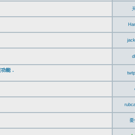
Ha
jac
d
復功能．
twt
rubc
憂