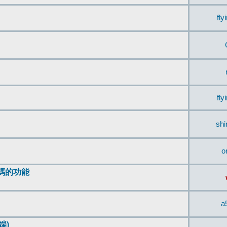
fly
fly
sh
o
編碼的功能
a
端)