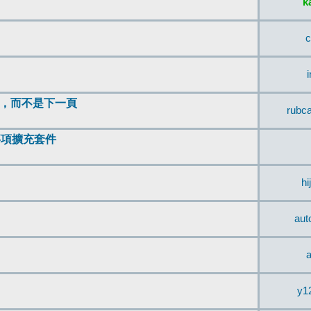
k
c
頂，而不是下一頁
rubc
辨事項擴充套件
hi
aut
a
y1