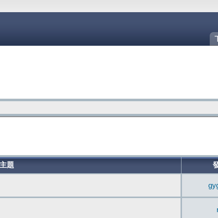
主題
gy