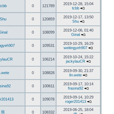
2019-12-28, 15:04
tcbb
0
121789
tcbb
2019-12-17, 13:50
Shu
0
120859
Shu
2019-12-06, 01:40
Ginal
0
108099
Ginal
2019-10-29, 16:29
ingyeh907
0
109531
weitingyeh907
2019-10-24, 15:22
kylauCR
0
106214
jackylauCR
2019-09-30, 21:37
n.wete
0
108828
lin.wete
2019-09-17, 10:14
asina92
0
100611
frasina92
2019-09-14, 10:29
er201413
0
109078
roger201413
2019-06-25, 18:04
痕
0
108332