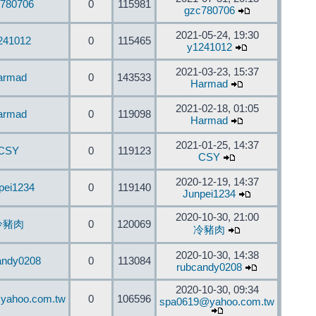
780706
0
115981
gzc780706
2021-05-24, 19:30
241012
0
115465
y1241012
2021-03-23, 15:37
armad
0
143533
Harmad
2021-02-18, 01:05
armad
0
119098
Harmad
2021-01-25, 14:37
CSY
0
119123
CSY
2020-12-19, 14:37
pei1234
0
119140
Junpei1234
2020-10-30, 21:00
冷豬肉
0
120069
冷豬肉
2020-10-30, 14:38
andy0208
0
113084
rubcandy0208
2020-10-30, 09:34
yahoo.com.tw
0
106596
spa0619@yahoo.com.tw