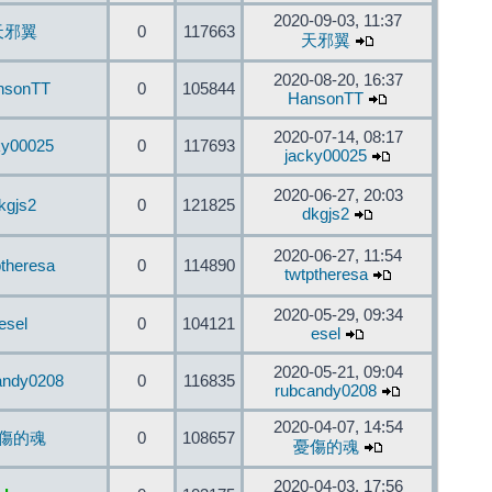
2020-09-03, 11:37
天邪翼
0
117663
天邪翼
2020-08-20, 16:37
nsonTT
0
105844
HansonTT
2020-07-14, 08:17
ky00025
0
117693
jacky00025
2020-06-27, 20:03
kgjs2
0
121825
dkgjs2
2020-06-27, 11:54
ptheresa
0
114890
twtptheresa
2020-05-29, 09:34
esel
0
104121
esel
2020-05-21, 09:04
andy0208
0
116835
rubcandy0208
2020-04-07, 14:54
傷的魂
0
108657
憂傷的魂
2020-04-03, 17:56