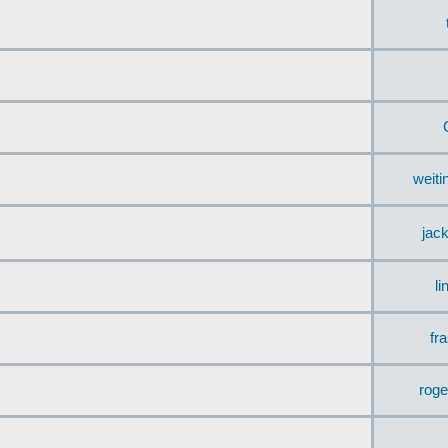
weit
jac
li
fr
rog