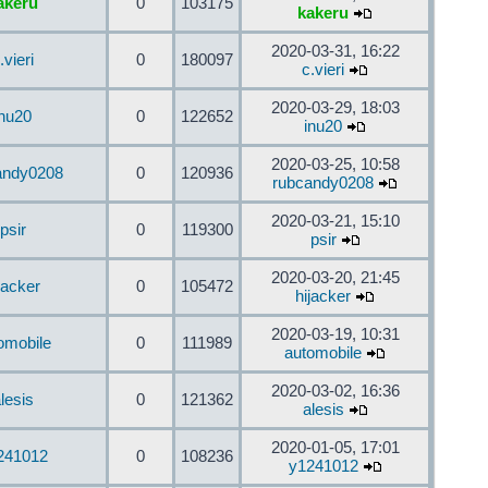
akeru
0
103175
kakeru
2020-03-31, 16:22
.vieri
0
180097
c.vieri
2020-03-29, 18:03
inu20
0
122652
inu20
2020-03-25, 10:58
andy0208
0
120936
rubcandy0208
2020-03-21, 15:10
psir
0
119300
psir
2020-03-20, 21:45
jacker
0
105472
hijacker
2020-03-19, 10:31
omobile
0
111989
automobile
2020-03-02, 16:36
lesis
0
121362
alesis
2020-01-05, 17:01
241012
0
108236
y1241012