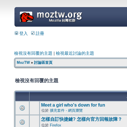
=
登入
註冊
檢視沒有回覆的主題
|
檢視最近討論的主題
MozTW
»
討論區首頁
檢視沒有回覆的主題
Meet a girl who's down for fun
位於
擴充套件 - 網頁瀏覽
怎樣自訂快捷鍵? 怎樣向官方回報故障？
位於
Firefox