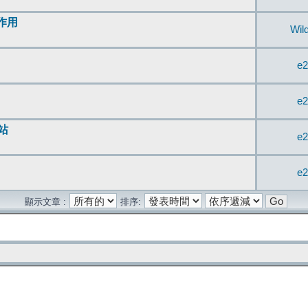
無作用
Wil
e2
e2
站
e2
e2
顯示文章 :
排序: