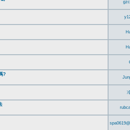
gzc
y1
H
H
嗎?
Jun
法
rubc
spa0619@