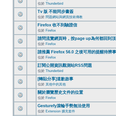
位於
Thunderbird
Tv 版 不能同步書簽
位於
問題網站與網頁技術傳教
Firefox 收不到驗證信
位於
Firefox
請問流覽網頁時，按page up為何都回到
位於
Firefox
請推薦 Firefox 56.0 之後可用的提醒待
位於
Firefox
訂閱公開資訊觀測站RSS問題
位於
Thunderbird
[轉貼分享]道歉啟事
位於
其他中的其他
關於瀏覽歷史文件的位置
位於
Firefox
Gesturefy滾輪手勢無法使用
位於
Extension 擴充套件