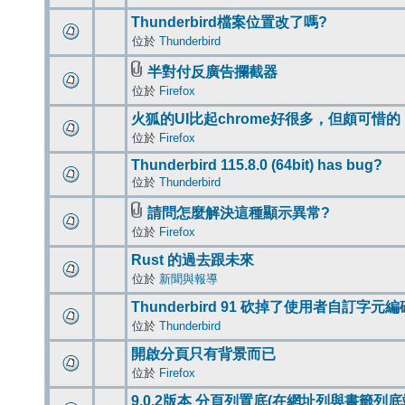
Thunderbird檔案位置改了嗎?
位於
Thunderbird
半對付反廣告攔截器
位於
Firefox
火狐的UI比起chrome好很多，但頗可惜的
位於
Firefox
Thunderbird 115.8.0 (64bit) has bug?
位於
Thunderbird
請問怎麼解決這種顯示異常?
位於
Firefox
Rust 的過去跟未來
位於
新聞與報導
Thunderbird 91 砍掉了使用者自訂字元
位於
Thunderbird
開啟分頁只有背景而已
位於
Firefox
9.0.2版本 分頁列置底(在網址列與書籤列底