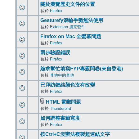
關於瀏覽歷史文件的位置
位於
Firefox
Gesturefy滾輪手勢無法使用
位於
Extension 擴充套件
Firefox on Mac 全螢幕問題
位於
Firefox
兩步驗證錯誤
位於
Firefox
跪求幫忙填寫FYP專題問卷(來自香港)
位於
其他中的其他
已拜訪鏈結顏色沒有改變
位於
Firefox
HTML 電郵問題
位於
Thunderbird
如何調整書籤寬度
位於
Firefox
按Ctrl+C沒辦法複製超連結文字