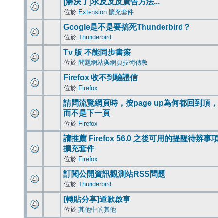
[解決了]求反反反廣告方法...
位於
Extension 擴充套件
Google是不是要搞死Thunderbird？
位於
Thunderbird
Tv 版 不能同步書簽
位於
問題網站與網頁技術傳教
Firefox 收不到驗證信
位於
Firefox
請問流覽網頁時，按page up為何都回到頂，
而不是下一頁
位於
Firefox
請推薦 Firefox 56.0 之後可用的提醒待辨事
擴充套件
位於
Firefox
訂閱公開資訊觀測站RSS問題
位於
Thunderbird
[轉貼分享]道歉啟事
位於
其他中的其他