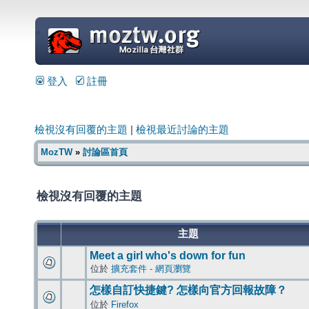
=
登入
註冊
檢視沒有回覆的主題
|
檢視最近討論的主題
MozTW
»
討論區首頁
檢視沒有回覆的主題
主題
Meet a girl who's down for fun
位於
擴充套件 - 網頁瀏覽
怎樣自訂快捷鍵? 怎樣向官方回報故障？
位於
Firefox