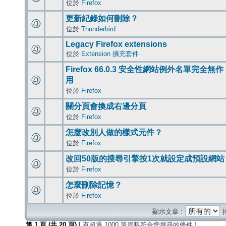
位於
Firefox
更新紀錄如何刪除？
位於
Thunderbird
Legacy Firefox extensions
位於
Extension 擴充套件
Firefox 66.0.3 安全性網站例外名單完全無作
用
位於
Firefox
關分頁會換成右邊分頁
位於
Firefox
怎麼改別人做的樣式元件？
位於
Firefox
改回50版的搜尋引擎按1次就設定成預設網站
位於
Firefox
怎麼刪除記憶？
位於
Firefox
顯示文章 :
第
1
頁 (共
20
頁)
[ 有超過 1000 筆資料符合您搜尋的條件 ]