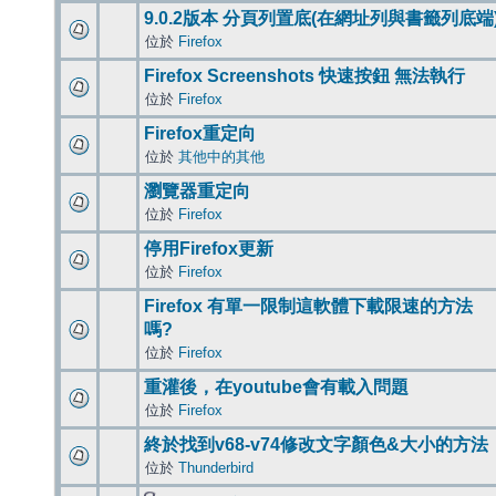
9.0.2版本 分頁列置底(在網址列與書籤列底端
位於
Firefox
Firefox Screenshots 快速按鈕 無法執行
位於
Firefox
Firefox重定向
位於
其他中的其他
瀏覽器重定向
位於
Firefox
停用Firefox更新
位於
Firefox
Firefox 有單一限制這軟體下載限速的方法
嗎?
位於
Firefox
重灌後，在youtube會有載入問題
位於
Firefox
終於找到v68-v74修改文字顏色&大小的方法
位於
Thunderbird