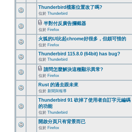
Thunderbird檔案位置改了嗎?
位於
Thunderbird
半對付反廣告攔截器
位於
Firefox
火狐的UI比起chrome好很多，但頗可惜的
位於
Firefox
Thunderbird 115.8.0 (64bit) has bug?
位於
Thunderbird
請問怎麼解決這種顯示異常?
位於
Firefox
Rust 的過去跟未來
位於
新聞與報導
Thunderbird 91 砍掉了使用者自訂字元編碼
的功能
位於
Thunderbird
開啟分頁只有背景而已
位於
Firefox