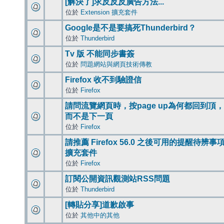
[解決了]求反反反廣告方法...
位於
Extension 擴充套件
Google是不是要搞死Thunderbird？
位於
Thunderbird
Tv 版 不能同步書簽
位於
問題網站與網頁技術傳教
Firefox 收不到驗證信
位於
Firefox
請問流覽網頁時，按page up為何都回到頂，
而不是下一頁
位於
Firefox
請推薦 Firefox 56.0 之後可用的提醒待辨事
擴充套件
位於
Firefox
訂閱公開資訊觀測站RSS問題
位於
Thunderbird
[轉貼分享]道歉啟事
位於
其他中的其他