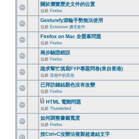
關於瀏覽歷史文件的位置
位於
Firefox
Gesturefy滾輪手勢無法使用
位於
Extension 擴充套件
Firefox on Mac 全螢幕問題
位於
Firefox
兩步驗證錯誤
位於
Firefox
跪求幫忙填寫FYP專題問卷(來自香港)
位於
其他中的其他
已拜訪鏈結顏色沒有改變
位於
Firefox
HTML 電郵問題
位於
Thunderbird
如何調整書籤寬度
位於
Firefox
按Ctrl+C沒辦法複製超連結文字