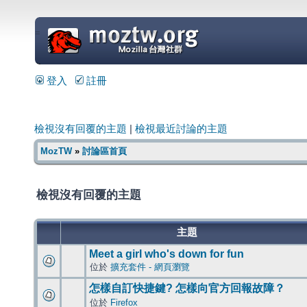
=
登入
註冊
檢視沒有回覆的主題
|
檢視最近討論的主題
MozTW
»
討論區首頁
檢視沒有回覆的主題
主題
Meet a girl who's down for fun
位於
擴充套件 - 網頁瀏覽
怎樣自訂快捷鍵? 怎樣向官方回報故障？
位於
Firefox