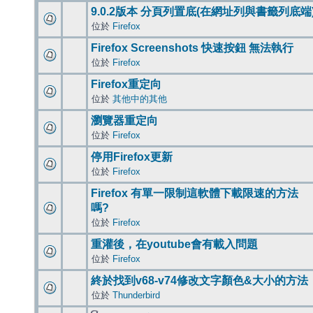
9.0.2版本 分頁列置底(在網址列與書籤列底端
位於
Firefox
Firefox Screenshots 快速按鈕 無法執行
位於
Firefox
Firefox重定向
位於
其他中的其他
瀏覽器重定向
位於
Firefox
停用Firefox更新
位於
Firefox
Firefox 有單一限制這軟體下載限速的方法
嗎?
位於
Firefox
重灌後，在youtube會有載入問題
位於
Firefox
終於找到v68-v74修改文字顏色&大小的方法
位於
Thunderbird