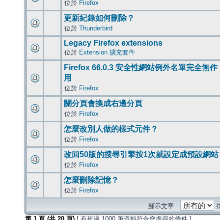
位於
Firefox
更新紀錄如何刪除？
位於
Thunderbird
Legacy Firefox extensions
位於
Extension 擴充套件
Firefox 66.0.3 安全性網站例外名單完全無作
用
位於
Firefox
關分頁會換成右邊分頁
位於
Firefox
怎麼改別人做的樣式元件？
位於
Firefox
改回50版的搜尋引擎按1次就設定成預設網站
位於
Firefox
怎麼刪除記憶？
位於
Firefox
顯示文章 :
第
1
頁 (共
20
頁)
[ 有超過 1000 筆資料符合您搜尋的條件 ]