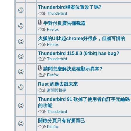
Thunderbird檔案位置改了嗎?
位於
Thunderbird
半對付反廣告攔截器
位於
Firefox
火狐的UI比起chrome好很多，但頗可惜的
位於
Firefox
Thunderbird 115.8.0 (64bit) has bug?
位於
Thunderbird
請問怎麼解決這種顯示異常?
位於
Firefox
Rust 的過去跟未來
位於
新聞與報導
Thunderbird 91 砍掉了使用者自訂字元編碼
的功能
位於
Thunderbird
開啟分頁只有背景而已
位於
Firefox