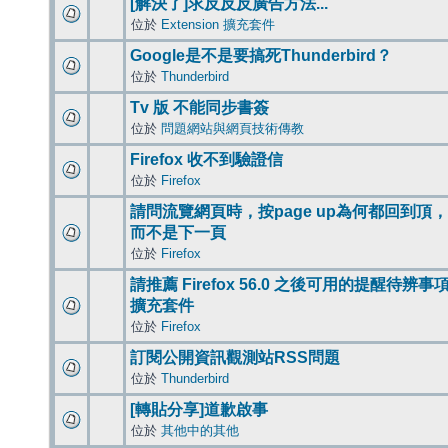
[解決了]求反反反廣告方法...
位於
Extension 擴充套件
Google是不是要搞死Thunderbird？
位於
Thunderbird
Tv 版 不能同步書簽
位於
問題網站與網頁技術傳教
Firefox 收不到驗證信
位於
Firefox
請問流覽網頁時，按page up為何都回到頂，
而不是下一頁
位於
Firefox
請推薦 Firefox 56.0 之後可用的提醒待辨事
擴充套件
位於
Firefox
訂閱公開資訊觀測站RSS問題
位於
Thunderbird
[轉貼分享]道歉啟事
位於
其他中的其他