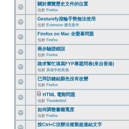
關於瀏覽歷史文件的位置
位於
Firefox
Gesturefy滾輪手勢無法使用
位於
Extension 擴充套件
Firefox on Mac 全螢幕問題
位於
Firefox
兩步驗證錯誤
位於
Firefox
跪求幫忙填寫FYP專題問卷(來自香港)
位於
其他中的其他
已拜訪鏈結顏色沒有改變
位於
Firefox
HTML 電郵問題
位於
Thunderbird
如何調整書籤寬度
位於
Firefox
按Ctrl+C沒辦法複製超連結文字