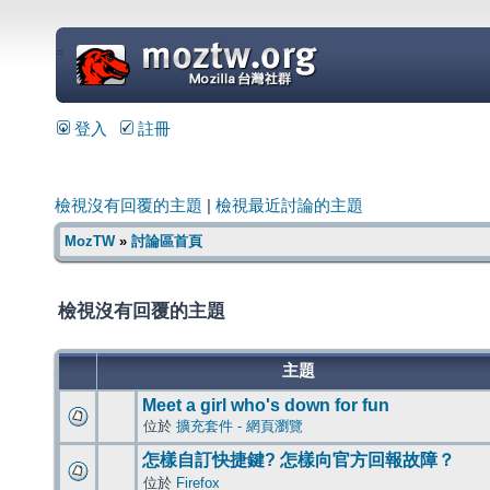
=
登入
註冊
檢視沒有回覆的主題
|
檢視最近討論的主題
MozTW
»
討論區首頁
檢視沒有回覆的主題
主題
Meet a girl who's down for fun
位於
擴充套件 - 網頁瀏覽
怎樣自訂快捷鍵? 怎樣向官方回報故障？
位於
Firefox