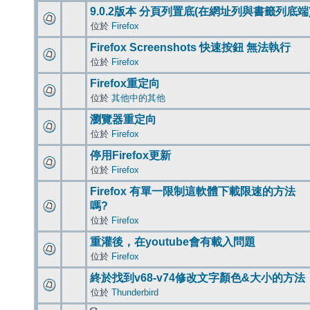
9.0.2版本 分頁列置底(在網址列與書籤列底端
位於
Firefox
Firefox Screenshots 快速按鈕 無法執行
位於
Firefox
Firefox重定向
位於
其他中的其他
瀏覽器重定向
位於
Firefox
停用Firefox更新
位於
Firefox
Firefox 有單一限制這軟體下載限速的方法
嗎?
位於
Firefox
重灌後，在youtube會有載入問題
位於
Firefox
終於找到v68-v74修改文字顏色&大小的方法
位於
Thunderbird