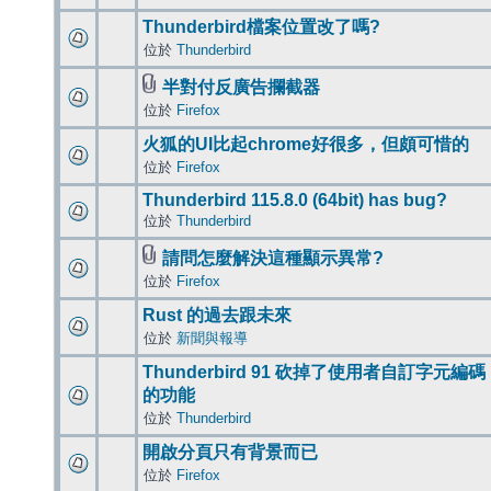
Thunderbird檔案位置改了嗎?
位於
Thunderbird
半對付反廣告攔截器
位於
Firefox
火狐的UI比起chrome好很多，但頗可惜的
位於
Firefox
Thunderbird 115.8.0 (64bit) has bug?
位於
Thunderbird
請問怎麼解決這種顯示異常?
位於
Firefox
Rust 的過去跟未來
位於
新聞與報導
Thunderbird 91 砍掉了使用者自訂字元編碼
的功能
位於
Thunderbird
開啟分頁只有背景而已
位於
Firefox