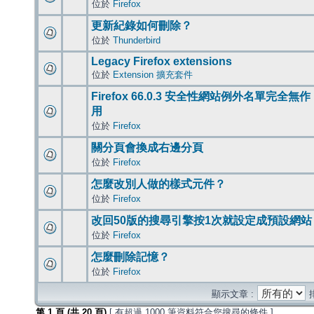
位於
Firefox
更新紀錄如何刪除？
位於
Thunderbird
Legacy Firefox extensions
位於
Extension 擴充套件
Firefox 66.0.3 安全性網站例外名單完全無作
用
位於
Firefox
關分頁會換成右邊分頁
位於
Firefox
怎麼改別人做的樣式元件？
位於
Firefox
改回50版的搜尋引擎按1次就設定成預設網站
位於
Firefox
怎麼刪除記憶？
位於
Firefox
顯示文章 :
第
1
頁 (共
20
頁)
[ 有超過 1000 筆資料符合您搜尋的條件 ]