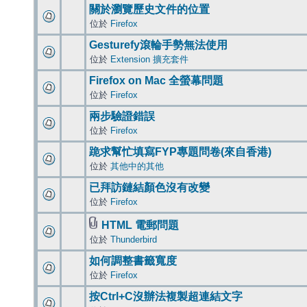
關於瀏覽歷史文件的位置
位於
Firefox
Gesturefy滾輪手勢無法使用
位於
Extension 擴充套件
Firefox on Mac 全螢幕問題
位於
Firefox
兩步驗證錯誤
位於
Firefox
跪求幫忙填寫FYP專題問卷(來自香港)
位於
其他中的其他
已拜訪鏈結顏色沒有改變
位於
Firefox
HTML 電郵問題
位於
Thunderbird
如何調整書籤寬度
位於
Firefox
按Ctrl+C沒辦法複製超連結文字