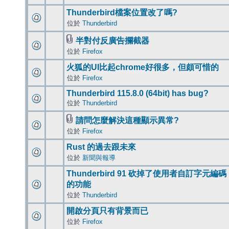
Thunderbird檔案位置改了嗎?
位於
Thunderbird
半對付反廣告攔截器
位於
Firefox
火狐的UI比起chrome好很多，但頗可惜的
位於
Firefox
Thunderbird 115.8.0 (64bit) has bug?
位於
Thunderbird
請問怎麼解決這種顯示異常?
位於
Firefox
Rust 的過去跟未來
位於
新聞與報導
Thunderbird 91 砍掉了使用者自訂字元編碼
的功能
位於
Thunderbird
開啟分頁只有背景而已
位於
Firefox