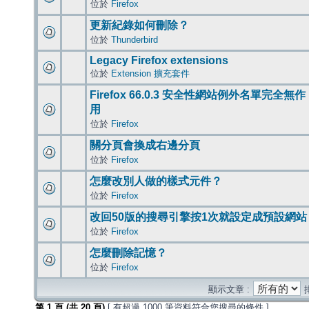
位於
Firefox
更新紀錄如何刪除？
位於
Thunderbird
Legacy Firefox extensions
位於
Extension 擴充套件
Firefox 66.0.3 安全性網站例外名單完全無作
用
位於
Firefox
關分頁會換成右邊分頁
位於
Firefox
怎麼改別人做的樣式元件？
位於
Firefox
改回50版的搜尋引擎按1次就設定成預設網站
位於
Firefox
怎麼刪除記憶？
位於
Firefox
顯示文章 :
第
1
頁 (共
20
頁)
[ 有超過 1000 筆資料符合您搜尋的條件 ]