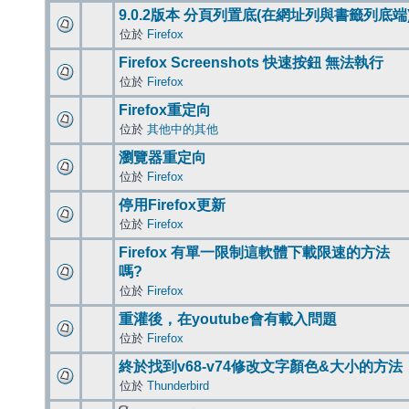
9.0.2版本 分頁列置底(在網址列與書籤列底端
位於
Firefox
Firefox Screenshots 快速按鈕 無法執行
位於
Firefox
Firefox重定向
位於
其他中的其他
瀏覽器重定向
位於
Firefox
停用Firefox更新
位於
Firefox
Firefox 有單一限制這軟體下載限速的方法
嗎?
位於
Firefox
重灌後，在youtube會有載入問題
位於
Firefox
終於找到v68-v74修改文字顏色&大小的方法
位於
Thunderbird