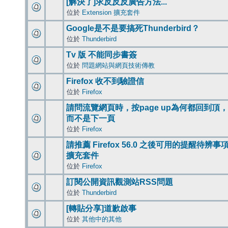
[解決了]求反反反廣告方法...
位於
Extension 擴充套件
Google是不是要搞死Thunderbird？
位於
Thunderbird
Tv 版 不能同步書簽
位於
問題網站與網頁技術傳教
Firefox 收不到驗證信
位於
Firefox
請問流覽網頁時，按page up為何都回到頂，
而不是下一頁
位於
Firefox
請推薦 Firefox 56.0 之後可用的提醒待辨事
擴充套件
位於
Firefox
訂閱公開資訊觀測站RSS問題
位於
Thunderbird
[轉貼分享]道歉啟事
位於
其他中的其他