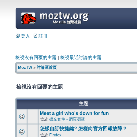
=
登入
註冊
檢視沒有回覆的主題
|
檢視最近討論的主題
MozTW
»
討論區首頁
檢視沒有回覆的主題
主題
Meet a girl who's down for fun
位於
擴充套件 - 網頁瀏覽
怎樣自訂快捷鍵? 怎樣向官方回報故障？
位於
Firefox