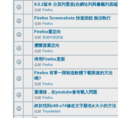
9.0.2版本 分頁列置底(在網址列與書籤列底端
位於
Firefox
Firefox Screenshots 快速按鈕 無法執行
位於
Firefox
Firefox重定向
位於
其他中的其他
瀏覽器重定向
位於
Firefox
停用Firefox更新
位於
Firefox
Firefox 有單一限制這軟體下載限速的方法
嗎?
位於
Firefox
重灌後，在youtube會有載入問題
位於
Firefox
終於找到v68-v74修改文字顏色&大小的方法
位於
Thunderbird