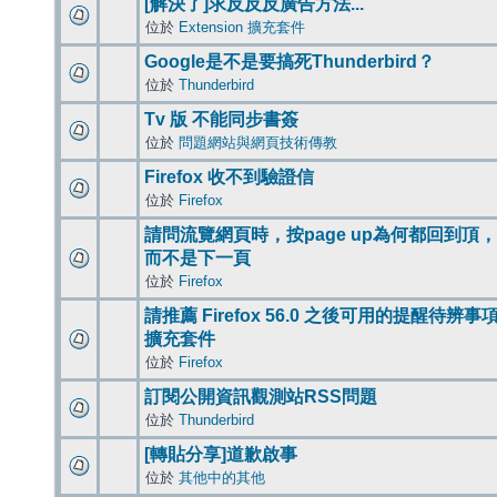
[解決了]求反反反廣告方法...
位於
Extension 擴充套件
Google是不是要搞死Thunderbird？
位於
Thunderbird
Tv 版 不能同步書簽
位於
問題網站與網頁技術傳教
Firefox 收不到驗證信
位於
Firefox
請問流覽網頁時，按page up為何都回到頂，
而不是下一頁
位於
Firefox
請推薦 Firefox 56.0 之後可用的提醒待辨事
擴充套件
位於
Firefox
訂閱公開資訊觀測站RSS問題
位於
Thunderbird
[轉貼分享]道歉啟事
位於
其他中的其他