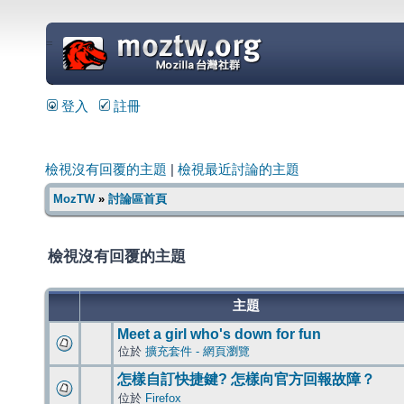
=
登入
註冊
檢視沒有回覆的主題
|
檢視最近討論的主題
MozTW
»
討論區首頁
檢視沒有回覆的主題
主題
Meet a girl who's down for fun
位於
擴充套件 - 網頁瀏覽
怎樣自訂快捷鍵? 怎樣向官方回報故障？
位於
Firefox