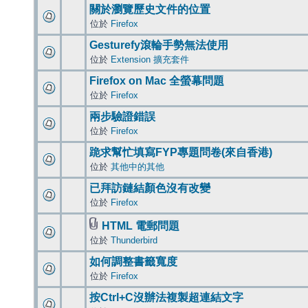
關於瀏覽歷史文件的位置
位於
Firefox
Gesturefy滾輪手勢無法使用
位於
Extension 擴充套件
Firefox on Mac 全螢幕問題
位於
Firefox
兩步驗證錯誤
位於
Firefox
跪求幫忙填寫FYP專題問卷(來自香港)
位於
其他中的其他
已拜訪鏈結顏色沒有改變
位於
Firefox
HTML 電郵問題
位於
Thunderbird
如何調整書籤寬度
位於
Firefox
按Ctrl+C沒辦法複製超連結文字