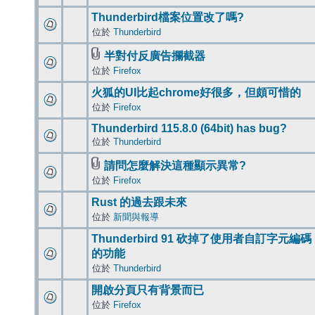
Thunderbird檔案位置改了嗎?
位於
Thunderbird
半對付反廣告攔截器
位於
Firefox
火狐的UI比起chrome好很多，但頗可惜的
位於
Firefox
Thunderbird 115.8.0 (64bit) has bug?
位於
Thunderbird
請問怎麼解決這種顯示異常?
位於
Firefox
Rust 的過去跟未來
位於
新聞與報導
Thunderbird 91 砍掉了使用者自訂字元編碼
的功能
位於
Thunderbird
開啟分頁只有背景而已
位於
Firefox