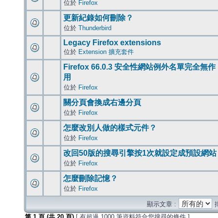
位於
Firefox
更新紀錄如何刪除？
位於
Thunderbird
Legacy Firefox extensions
位於
Extension 擴充套件
Firefox 66.0.3 安全性網站例外名單完全無作
用
位於
Firefox
關分頁會換成右邊分頁
位於
Firefox
怎麼改別人做的樣式元件？
位於
Firefox
改回50版的搜尋引擎按1次就設定成預設網站
位於
Firefox
怎麼刪除記憶？
位於
Firefox
顯示文章 :
第
1
頁 (共
20
頁)
[ 有超過 1000 筆資料符合您搜尋的條件 ]