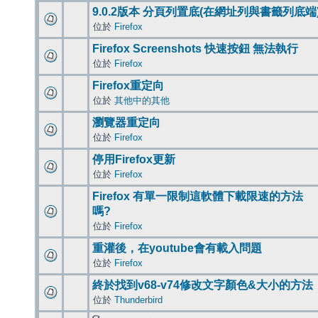
9.0.2版本 分頁列置底(在網址列與書籤列底端
位於
Firefox
Firefox Screenshots 快速按鈕 無法執行
位於
Firefox
Firefox重定向
位於
其他中的其他
瀏覽器重定向
位於
Firefox
停用Firefox更新
位於
Firefox
Firefox 有單一限制這軟體下載限速的方法
嗎?
位於
Firefox
重灌後，在youtube會有載入問題
位於
Firefox
終於找到v68-v74修改文字顏色&大小的方法
位於
Thunderbird