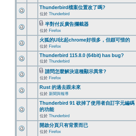
Thunderbird檔案位置改了嗎?
位於
Thunderbird
半對付反廣告攔截器
位於
Firefox
火狐的UI比起chrome好很多，但頗可惜的
位於
Firefox
Thunderbird 115.8.0 (64bit) has bug?
位於
Thunderbird
請問怎麼解決這種顯示異常?
位於
Firefox
Rust 的過去跟未來
位於
新聞與報導
Thunderbird 91 砍掉了使用者自訂字元編碼
的功能
位於
Thunderbird
開啟分頁只有背景而已
位於
Firefox