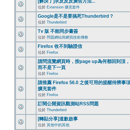
[解決了]求反反反廣告方法...
位於
Extension 擴充套件
Google是不是要搞死Thunderbird？
位於
Thunderbird
Tv 版 不能同步書簽
位於
問題網站與網頁技術傳教
Firefox 收不到驗證信
位於
Firefox
請問流覽網頁時，按page up為何都回到頂，
而不是下一頁
位於
Firefox
請推薦 Firefox 56.0 之後可用的提醒待辨事
擴充套件
位於
Firefox
訂閱公開資訊觀測站RSS問題
位於
Thunderbird
[轉貼分享]道歉啟事
位於
其他中的其他