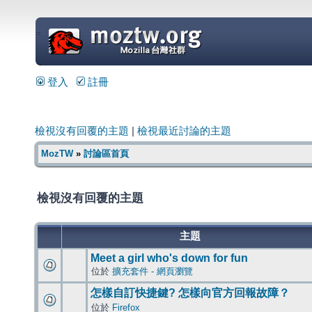
=
登入
註冊
檢視沒有回覆的主題
|
檢視最近討論的主題
MozTW
»
討論區首頁
檢視沒有回覆的主題
主題
Meet a girl who's down for fun
位於
擴充套件 - 網頁瀏覽
怎樣自訂快捷鍵? 怎樣向官方回報故障？
位於
Firefox