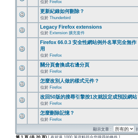
位於
Firefox
更新紀錄如何刪除？
位於
Thunderbird
Legacy Firefox extensions
位於
Extension 擴充套件
Firefox 66.0.3 安全性網站例外名單完全無作
用
位於
Firefox
關分頁會換成右邊分頁
位於
Firefox
怎麼改別人做的樣式元件？
位於
Firefox
改回50版的搜尋引擎按1次就設定成預設網站
位於
Firefox
怎麼刪除記憶？
位於
Firefox
顯示文章 :
第
1
頁 (共
20
頁)
[ 有超過 1000 筆資料符合您搜尋的條件 ]