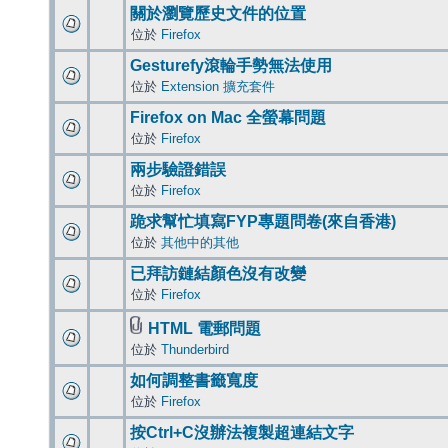
關於瀏覽歷史文件的位置
位於
Firefox
Gesturefy滾輪手勢無法使用
位於
Extension 擴充套件
Firefox on Mac 全螢幕問題
位於
Firefox
兩步驗證錯誤
位於
Firefox
跪求幫忙填寫FYP專題問卷(來自香港)
位於
其他中的其他
已拜訪鏈結顏色沒有改變
位於
Firefox
HTML 電郵問題
位於
Thunderbird
如何調整書籤寬度
位於
Firefox
按Ctrl+C沒辦法複製超連結文字