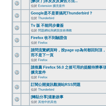
[解決了]求反反反廣告方法...
位於
Extension 擴充套件
Google是不是要搞死Thunderbird？
位於
Thunderbird
Tv 版 不能同步書簽
位於
問題網站與網頁技術傳教
Firefox 收不到驗證信
位於
Firefox
請問流覽網頁時，按page up為何都回到頂，
而不是下一頁
位於
Firefox
請推薦 Firefox 56.0 之後可用的提醒待辨事
擴充套件
位於
Firefox
訂閱公開資訊觀測站RSS問題
位於
Thunderbird
[轉貼分享]道歉啟事
位於
其他中的其他