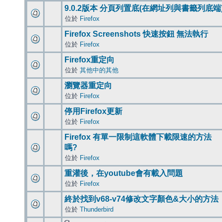
9.0.2版本 分頁列置底(在網址列與書籤列底端
位於
Firefox
Firefox Screenshots 快速按鈕 無法執行
位於
Firefox
Firefox重定向
位於
其他中的其他
瀏覽器重定向
位於
Firefox
停用Firefox更新
位於
Firefox
Firefox 有單一限制這軟體下載限速的方法
嗎?
位於
Firefox
重灌後，在youtube會有載入問題
位於
Firefox
終於找到v68-v74修改文字顏色&大小的方法
位於
Thunderbird