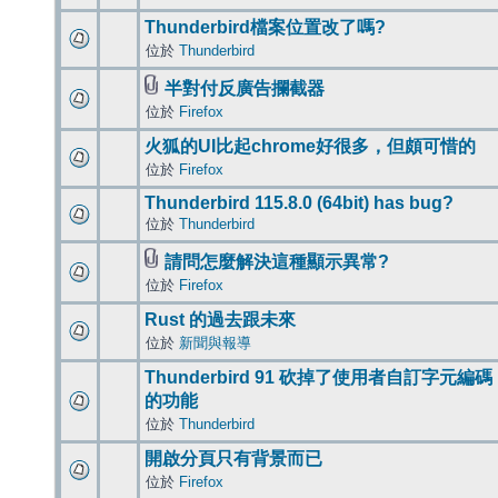
Thunderbird檔案位置改了嗎?
位於
Thunderbird
半對付反廣告攔截器
位於
Firefox
火狐的UI比起chrome好很多，但頗可惜的
位於
Firefox
Thunderbird 115.8.0 (64bit) has bug?
位於
Thunderbird
請問怎麼解決這種顯示異常?
位於
Firefox
Rust 的過去跟未來
位於
新聞與報導
Thunderbird 91 砍掉了使用者自訂字元編碼
的功能
位於
Thunderbird
開啟分頁只有背景而已
位於
Firefox