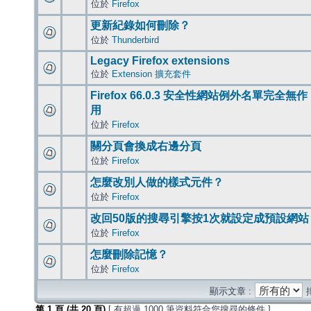
位於
Firefox
更新紀錄如何刪除？
位於
Thunderbird
Legacy Firefox extensions
位於
Extension 擴充套件
Firefox 66.0.3 安全性網站例外名單完全無作
用
位於
Firefox
關分頁會換成右邊分頁
位於
Firefox
怎麼改別人做的樣式元件？
位於
Firefox
改回50版的搜尋引擎按1次就設定成預設網站
位於
Firefox
怎麼刪除記憶？
位於
Firefox
顯示文章 :
第
1
頁 (共
20
頁)
[ 有超過 1000 筆資料符合您搜尋的條件 ]