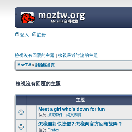
=
登入
註冊
檢視沒有回覆的主題
|
檢視最近討論的主題
MozTW
»
討論區首頁
檢視沒有回覆的主題
主題
Meet a girl who's down for fun
位於
擴充套件 - 網頁瀏覽
怎樣自訂快捷鍵? 怎樣向官方回報故障？
位於
Firefox