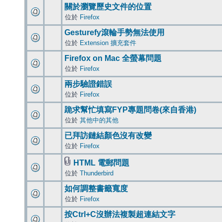
關於瀏覽歷史文件的位置
位於
Firefox
Gesturefy滾輪手勢無法使用
位於
Extension 擴充套件
Firefox on Mac 全螢幕問題
位於
Firefox
兩步驗證錯誤
位於
Firefox
跪求幫忙填寫FYP專題問卷(來自香港)
位於
其他中的其他
已拜訪鏈結顏色沒有改變
位於
Firefox
HTML 電郵問題
位於
Thunderbird
如何調整書籤寬度
位於
Firefox
按Ctrl+C沒辦法複製超連結文字