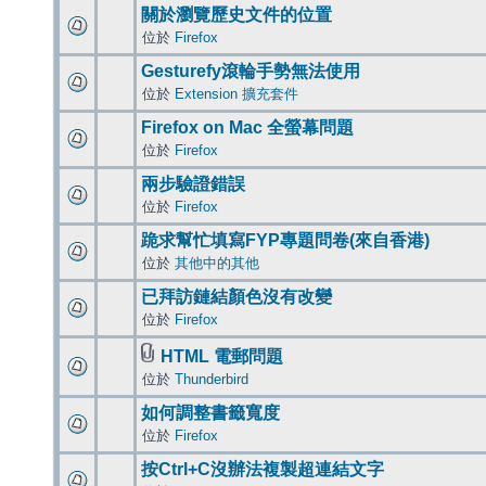
關於瀏覽歷史文件的位置
位於
Firefox
Gesturefy滾輪手勢無法使用
位於
Extension 擴充套件
Firefox on Mac 全螢幕問題
位於
Firefox
兩步驗證錯誤
位於
Firefox
跪求幫忙填寫FYP專題問卷(來自香港)
位於
其他中的其他
已拜訪鏈結顏色沒有改變
位於
Firefox
HTML 電郵問題
位於
Thunderbird
如何調整書籤寬度
位於
Firefox
按Ctrl+C沒辦法複製超連結文字