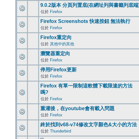
9.0.2版本 分頁列置底(在網址列與書籤列底端
位於
Firefox
Firefox Screenshots 快速按鈕 無法執行
位於
Firefox
Firefox重定向
位於
其他中的其他
瀏覽器重定向
位於
Firefox
停用Firefox更新
位於
Firefox
Firefox 有單一限制這軟體下載限速的方法
嗎?
位於
Firefox
重灌後，在youtube會有載入問題
位於
Firefox
終於找到v68-v74修改文字顏色&大小的方法
位於
Thunderbird