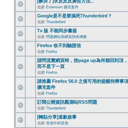
[解決了]求反反反廣告方法...
位於
Extension 擴充套件
Google是不是要搞死Thunderbird？
位於
Thunderbird
Tv 版 不能同步書簽
位於
問題網站與網頁技術傳教
Firefox 收不到驗證信
位於
Firefox
請問流覽網頁時，按page up為何都回到頂，
而不是下一頁
位於
Firefox
請推薦 Firefox 56.0 之後可用的提醒待辨事
擴充套件
位於
Firefox
訂閱公開資訊觀測站RSS問題
位於
Thunderbird
[轉貼分享]道歉啟事
位於
其他中的其他