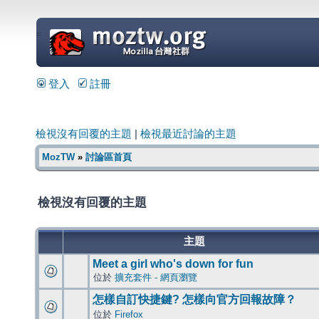
=
登入
註冊
檢視沒有回覆的主題
|
檢視最近討論的主題
MozTW
»
討論區首頁
檢視沒有回覆的主題
主題
Meet a girl who's down for fun
位於
擴充套件 - 網頁瀏覽
怎樣自訂快捷鍵? 怎樣向官方回報故障？
位於
Firefox