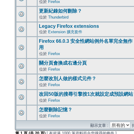
位於
Firefox
更新紀錄如何刪除？
位於
Thunderbird
Legacy Firefox extensions
位於
Extension 擴充套件
Firefox 66.0.3 安全性網站例外名單完全無作
用
位於
Firefox
關分頁會換成右邊分頁
位於
Firefox
怎麼改別人做的樣式元件？
位於
Firefox
改回50版的搜尋引擎按1次就設定成預設網站
位於
Firefox
怎麼刪除記憶？
位於
Firefox
顯示文章 :
第
1
頁 (共
20
頁)
[ 有超過 1000 筆資料符合您搜尋的條件 ]