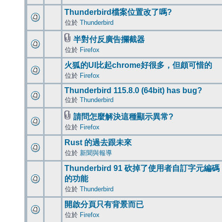
Thunderbird檔案位置改了嗎?
位於
Thunderbird
半對付反廣告攔截器
位於
Firefox
火狐的UI比起chrome好很多，但頗可惜的
位於
Firefox
Thunderbird 115.8.0 (64bit) has bug?
位於
Thunderbird
請問怎麼解決這種顯示異常?
位於
Firefox
Rust 的過去跟未來
位於
新聞與報導
Thunderbird 91 砍掉了使用者自訂字元編碼
的功能
位於
Thunderbird
開啟分頁只有背景而已
位於
Firefox