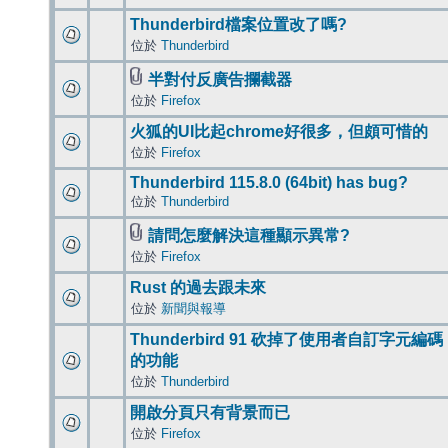
Thunderbird檔案位置改了嗎?
位於
Thunderbird
半對付反廣告攔截器
位於
Firefox
火狐的UI比起chrome好很多，但頗可惜的
位於
Firefox
Thunderbird 115.8.0 (64bit) has bug?
位於
Thunderbird
請問怎麼解決這種顯示異常?
位於
Firefox
Rust 的過去跟未來
位於
新聞與報導
Thunderbird 91 砍掉了使用者自訂字元編碼
的功能
位於
Thunderbird
開啟分頁只有背景而已
位於
Firefox