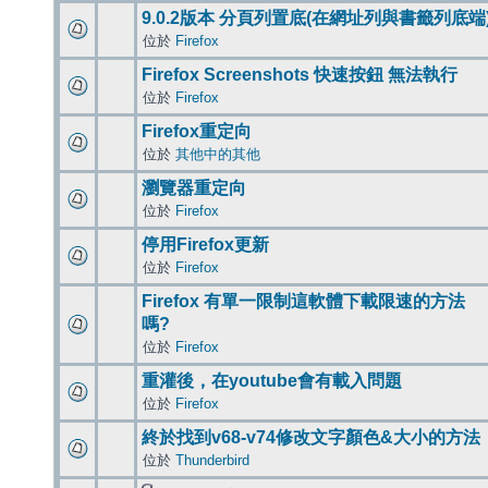
9.0.2版本 分頁列置底(在網址列與書籤列底端
位於
Firefox
Firefox Screenshots 快速按鈕 無法執行
位於
Firefox
Firefox重定向
位於
其他中的其他
瀏覽器重定向
位於
Firefox
停用Firefox更新
位於
Firefox
Firefox 有單一限制這軟體下載限速的方法
嗎?
位於
Firefox
重灌後，在youtube會有載入問題
位於
Firefox
終於找到v68-v74修改文字顏色&大小的方法
位於
Thunderbird