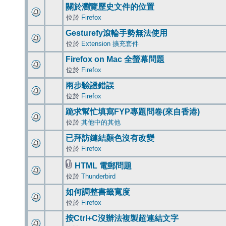
關於瀏覽歷史文件的位置
位於
Firefox
Gesturefy滾輪手勢無法使用
位於
Extension 擴充套件
Firefox on Mac 全螢幕問題
位於
Firefox
兩步驗證錯誤
位於
Firefox
跪求幫忙填寫FYP專題問卷(來自香港)
位於
其他中的其他
已拜訪鏈結顏色沒有改變
位於
Firefox
HTML 電郵問題
位於
Thunderbird
如何調整書籤寬度
位於
Firefox
按Ctrl+C沒辦法複製超連結文字