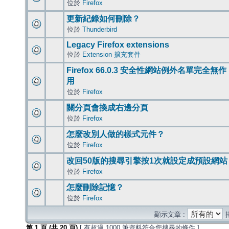
位於
Firefox
更新紀錄如何刪除？
位於
Thunderbird
Legacy Firefox extensions
位於
Extension 擴充套件
Firefox 66.0.3 安全性網站例外名單完全無作
用
位於
Firefox
關分頁會換成右邊分頁
位於
Firefox
怎麼改別人做的樣式元件？
位於
Firefox
改回50版的搜尋引擎按1次就設定成預設網站
位於
Firefox
怎麼刪除記憶？
位於
Firefox
顯示文章 :
第
1
頁 (共
20
頁)
[ 有超過 1000 筆資料符合您搜尋的條件 ]