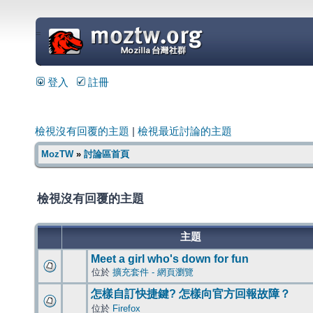
=
登入
註冊
檢視沒有回覆的主題
|
檢視最近討論的主題
MozTW
»
討論區首頁
檢視沒有回覆的主題
主題
Meet a girl who's down for fun
位於
擴充套件 - 網頁瀏覽
怎樣自訂快捷鍵? 怎樣向官方回報故障？
位於
Firefox