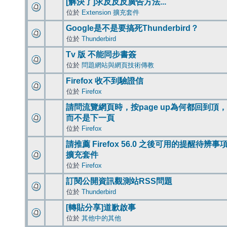
[解決了]求反反反廣告方法...
位於
Extension 擴充套件
Google是不是要搞死Thunderbird？
位於
Thunderbird
Tv 版 不能同步書簽
位於
問題網站與網頁技術傳教
Firefox 收不到驗證信
位於
Firefox
請問流覽網頁時，按page up為何都回到頂，
而不是下一頁
位於
Firefox
請推薦 Firefox 56.0 之後可用的提醒待辨事
擴充套件
位於
Firefox
訂閱公開資訊觀測站RSS問題
位於
Thunderbird
[轉貼分享]道歉啟事
位於
其他中的其他