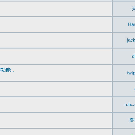
Ha
jac
d
復功能．
twt
rubc
憂