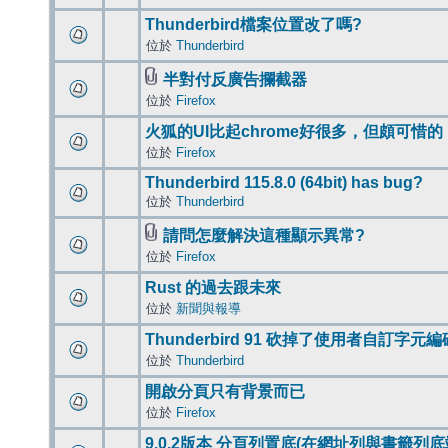
Thunderbird檔案位置改了嗎?
位於
Thunderbird
半對付反廣告攔截器
位於
Firefox
火狐的UI比起chrome好很多，但頗可惜的
位於
Firefox
Thunderbird 115.8.0 (64bit) has bug?
位於
Thunderbird
請問怎麼解決這種顯示異常?
位於
Firefox
Rust 的過去跟未來
位於
新聞與報導
Thunderbird 91 砍掉了使用者自訂字元
位於
Thunderbird
開啟分頁只有背景而已
位於
Firefox
9.0.2版本 分頁列置底(在網址列與書籤列底