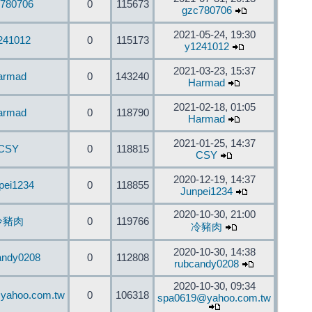
780706
0
115673
gzc780706
2021-05-24, 19:30
241012
0
115173
y1241012
2021-03-23, 15:37
armad
0
143240
Harmad
2021-02-18, 01:05
armad
0
118790
Harmad
2021-01-25, 14:37
CSY
0
118815
CSY
2020-12-19, 14:37
pei1234
0
118855
Junpei1234
2020-10-30, 21:00
冷豬肉
0
119766
冷豬肉
2020-10-30, 14:38
andy0208
0
112808
rubcandy0208
2020-10-30, 09:34
yahoo.com.tw
0
106318
spa0619@yahoo.com.tw