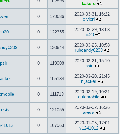
akeru
0
102895
kakeru
2020-03-31, 16:22
.vieri
0
179636
c.vieri
2020-03-29, 18:03
inu20
0
122355
inu20
2020-03-25, 10:58
andy0208
0
120644
rubcandy0208
2020-03-21, 15:10
psir
0
119008
psir
2020-03-20, 21:45
jacker
0
105184
hijacker
2020-03-19, 10:31
omobile
0
111713
automobile
2020-03-02, 16:36
lesis
0
121055
alesis
2020-01-05, 17:01
241012
0
107963
y1241012