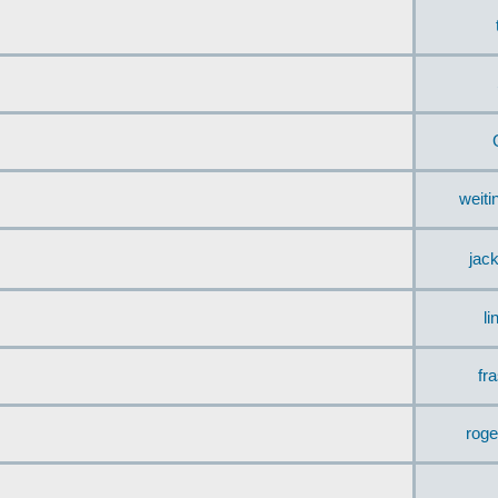
weit
jac
li
fr
rog