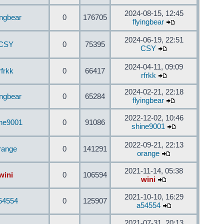
2024-08-15, 12:45
ingbear
0
176705
flyingbear
2024-06-19, 22:51
CSY
0
75395
CSY
2024-04-11, 09:09
rfrkk
0
66417
rfrkk
2024-02-21, 22:18
ingbear
0
65284
flyingbear
2022-12-02, 10:46
ine9001
0
91086
shine9001
2022-09-21, 22:13
range
0
141291
orange
2021-11-14, 05:38
wini
0
106594
wini
2021-10-10, 16:29
54554
0
125907
a54554
2021-07-31, 20:13