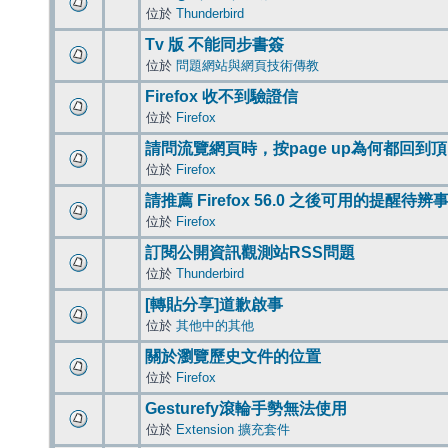
位於
Thunderbird
Tv 版 不能同步書簽
位於
問題網站與網頁技術傳教
Firefox 收不到驗證信
位於
Firefox
請問流覽網頁時，按page up為何都回到
位於
Firefox
請推薦 Firefox 56.0 之後可用的提醒待
位於
Firefox
訂閱公開資訊觀測站RSS問題
位於
Thunderbird
[轉貼分享]道歉啟事
位於
其他中的其他
關於瀏覽歷史文件的位置
位於
Firefox
Gesturefy滾輪手勢無法使用
位於
Extension 擴充套件