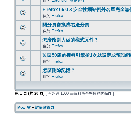
位於
Extension 擴充套件
Firefox 66.0.3 安全性網站例外名單完全
位於
Firefox
關分頁會換成右邊分頁
位於
Firefox
怎麼改別人做的樣式元件？
位於
Firefox
改回50版的搜尋引擎按1次就設定成預設網
位於
Firefox
怎麼刪除記憶？
位於
Firefox
第
1
頁 (共
20
頁)
[ 有超過 1000 筆資料符合您搜尋的條件 ]
MozTW
»
討論區首頁