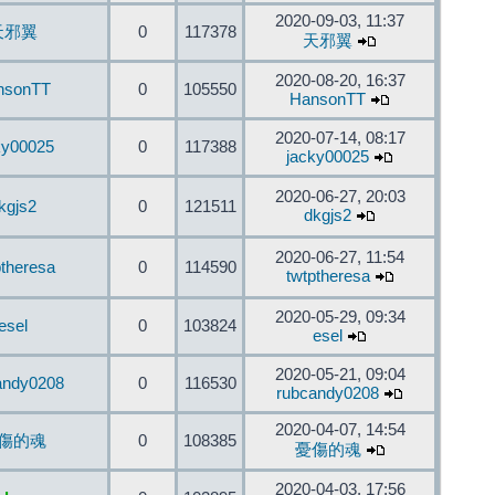
2020-09-03, 11:37
天邪翼
0
117378
天邪翼
2020-08-20, 16:37
nsonTT
0
105550
HansonTT
2020-07-14, 08:17
ky00025
0
117388
jacky00025
2020-06-27, 20:03
kgjs2
0
121511
dkgjs2
2020-06-27, 11:54
ptheresa
0
114590
twtptheresa
2020-05-29, 09:34
esel
0
103824
esel
2020-05-21, 09:04
andy0208
0
116530
rubcandy0208
2020-04-07, 14:54
傷的魂
0
108385
憂傷的魂
2020-04-03, 17:56