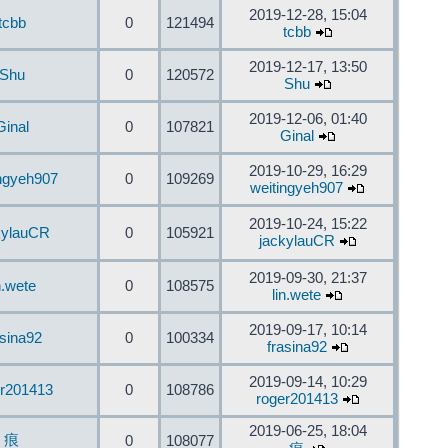
2019-12-28, 15:04
tcbb
0
121494
tcbb
2019-12-17, 13:50
Shu
0
120572
Shu
2019-12-06, 01:40
Ginal
0
107821
Ginal
2019-10-29, 16:29
ingyeh907
0
109269
weitingyeh907
2019-10-24, 15:22
kylauCR
0
105921
jackylauCR
2019-09-30, 21:37
n.wete
0
108575
lin.wete
2019-09-17, 10:14
asina92
0
100334
frasina92
2019-09-14, 10:29
er201413
0
108786
roger201413
2019-06-25, 18:04
痕
0
108077