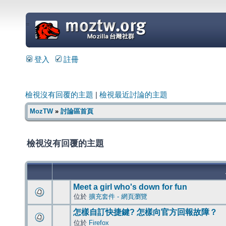
=
登入
註冊
檢視沒有回覆的主題
|
檢視最近討論的主題
MozTW
»
討論區首頁
檢視沒有回覆的主題
Meet a girl who's down for fun
位於
擴充套件 - 網頁瀏覽
怎樣自訂快捷鍵? 怎樣向官方回報故障？
位於
Firefox