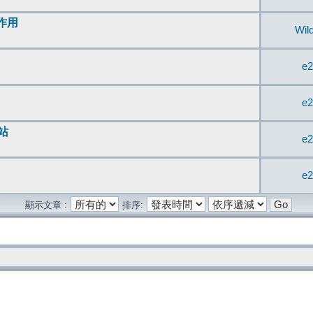
無作用
Wil
e2
e2
站
e2
e2
顯示文章 :
排序: