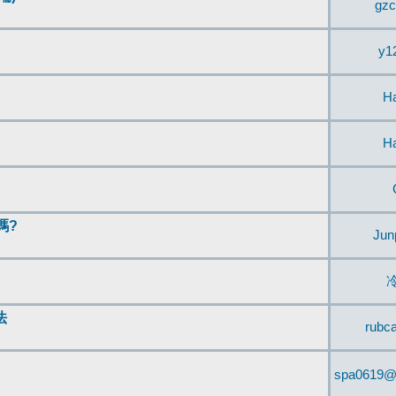
gzc
y1
H
H
嗎?
Jun
法
rubc
spa0619@