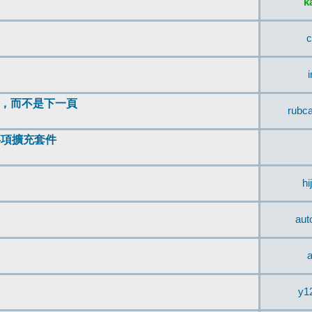
k
c
頂，而不是下一頁
rubc
辨事項擴充套件
hi
aut
a
y1