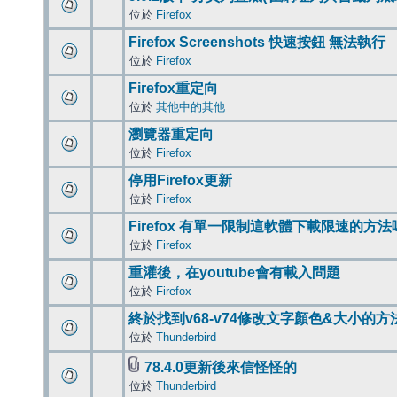
位於
Firefox
Firefox Screenshots 快速按鈕 無法執行
位於
Firefox
Firefox重定向
位於
其他中的其他
瀏覽器重定向
位於
Firefox
停用Firefox更新
位於
Firefox
Firefox 有單一限制這軟體下載限速的方法
位於
Firefox
重灌後，在youtube會有載入問題
位於
Firefox
終於找到v68-v74修改文字顏色&大小的方
位於
Thunderbird
78.4.0更新後來信怪怪的
位於
Thunderbird