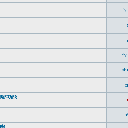
fly
fly
sh
o
編碼的功能
a
端)