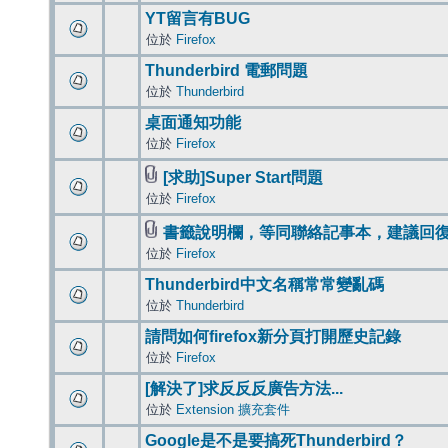
YT留言有BUG
位於
Firefox
Thunderbird 電郵問題
位於
Thunderbird
桌面通知功能
位於
Firefox
[求助]Super Start問題
位於
Firefox
書籤說明欄，等同聯絡記事本，建議回
位於
Firefox
Thunderbird中文名稱常常變亂碼
位於
Thunderbird
請問如何firefox新分頁打開歷史記錄
位於
Firefox
[解決了]求反反反廣告方法...
位於
Extension 擴充套件
Google是不是要搞死Thunderbird？