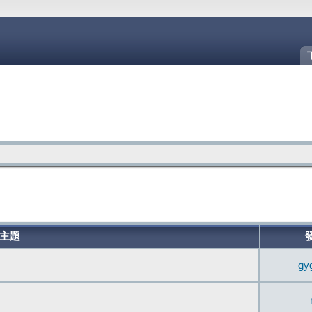
主題
gy