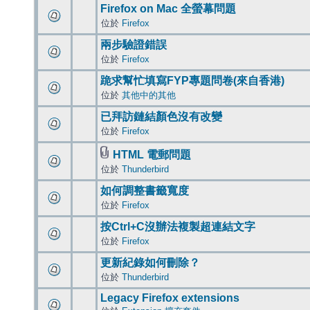
Firefox on Mac 全螢幕問題
位於
Firefox
兩步驗證錯誤
位於
Firefox
跪求幫忙填寫FYP專題問卷(來自香港)
位於
其他中的其他
已拜訪鏈結顏色沒有改變
位於
Firefox
HTML 電郵問題
位於
Thunderbird
如何調整書籤寬度
位於
Firefox
按Ctrl+C沒辦法複製超連結文字
位於
Firefox
更新紀錄如何刪除？
位於
Thunderbird
Legacy Firefox extensions