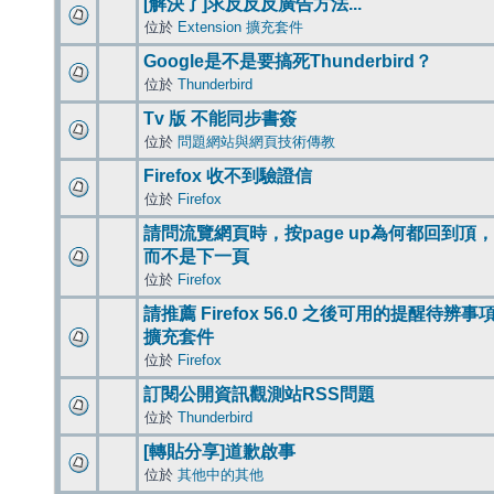
[解決了]求反反反廣告方法...
位於
Extension 擴充套件
Google是不是要搞死Thunderbird？
位於
Thunderbird
Tv 版 不能同步書簽
位於
問題網站與網頁技術傳教
Firefox 收不到驗證信
位於
Firefox
請問流覽網頁時，按page up為何都回到頂，
而不是下一頁
位於
Firefox
請推薦 Firefox 56.0 之後可用的提醒待辨事
擴充套件
位於
Firefox
訂閱公開資訊觀測站RSS問題
位於
Thunderbird
[轉貼分享]道歉啟事
位於
其他中的其他