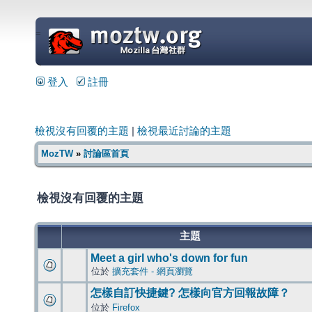
=
登入
註冊
檢視沒有回覆的主題
|
檢視最近討論的主題
MozTW
»
討論區首頁
檢視沒有回覆的主題
主題
Meet a girl who's down for fun
位於
擴充套件 - 網頁瀏覽
怎樣自訂快捷鍵? 怎樣向官方回報故障？
位於
Firefox