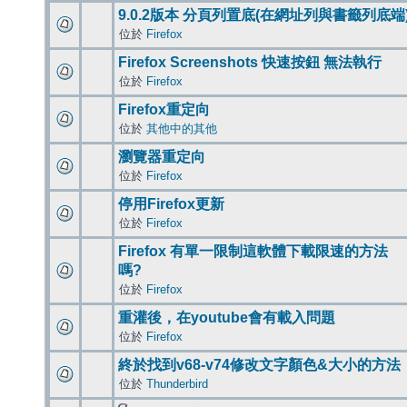
9.0.2版本 分頁列置底(在網址列與書籤列底端
位於
Firefox
Firefox Screenshots 快速按鈕 無法執行
位於
Firefox
Firefox重定向
位於
其他中的其他
瀏覽器重定向
位於
Firefox
停用Firefox更新
位於
Firefox
Firefox 有單一限制這軟體下載限速的方法
嗎?
位於
Firefox
重灌後，在youtube會有載入問題
位於
Firefox
終於找到v68-v74修改文字顏色&大小的方法
位於
Thunderbird