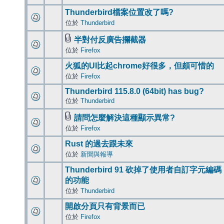
Thunderbird檔案位置改了嗎?
位於
Thunderbird
半對付反廣告攔截器
位於
Firefox
火狐的UI比起chrome好很多，但頗可惜的
位於
Firefox
Thunderbird 115.8.0 (64bit) has bug?
位於
Thunderbird
請問怎麼解決這種顯示異常?
位於
Firefox
Rust 的過去跟未來
位於
新聞與報導
Thunderbird 91 砍掉了使用者自訂字元編碼
的功能
位於
Thunderbird
開啟分頁只有背景而已
位於
Firefox