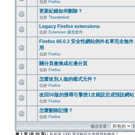
位於
Firefox
更新紀錄如何刪除？
位於
Thunderbird
Legacy Firefox extensions
位於
Extension 擴充套件
Firefox 66.0.3 安全性網站例外名單完全無作
用
位於
Firefox
關分頁會換成右邊分頁
位於
Firefox
怎麼改別人做的樣式元件？
位於
Firefox
改回50版的搜尋引擎按1次就設定成預設網站
位於
Firefox
怎麼刪除記憶？
位於
Firefox
顯示文章 :
第
1
頁 (共
20
頁)
[ 有超過 1000 筆資料符合您搜尋的條件 ]