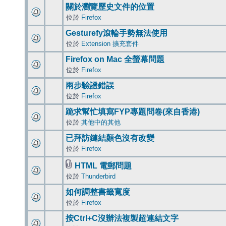
關於瀏覽歷史文件的位置
位於
Firefox
Gesturefy滾輪手勢無法使用
位於
Extension 擴充套件
Firefox on Mac 全螢幕問題
位於
Firefox
兩步驗證錯誤
位於
Firefox
跪求幫忙填寫FYP專題問卷(來自香港)
位於
其他中的其他
已拜訪鏈結顏色沒有改變
位於
Firefox
HTML 電郵問題
位於
Thunderbird
如何調整書籤寬度
位於
Firefox
按Ctrl+C沒辦法複製超連結文字