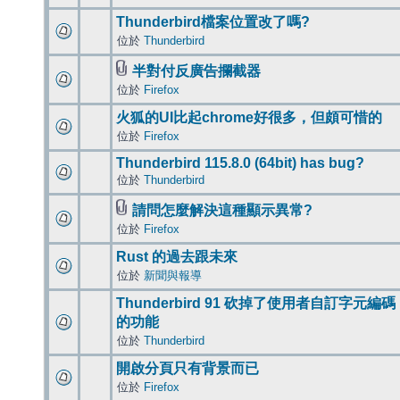
Thunderbird檔案位置改了嗎?
位於
Thunderbird
半對付反廣告攔截器
位於
Firefox
火狐的UI比起chrome好很多，但頗可惜的
位於
Firefox
Thunderbird 115.8.0 (64bit) has bug?
位於
Thunderbird
請問怎麼解決這種顯示異常?
位於
Firefox
Rust 的過去跟未來
位於
新聞與報導
Thunderbird 91 砍掉了使用者自訂字元編碼
的功能
位於
Thunderbird
開啟分頁只有背景而已
位於
Firefox