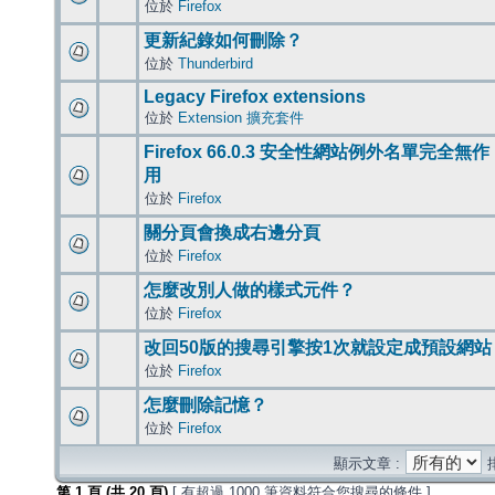
位於
Firefox
更新紀錄如何刪除？
位於
Thunderbird
Legacy Firefox extensions
位於
Extension 擴充套件
Firefox 66.0.3 安全性網站例外名單完全無作
用
位於
Firefox
關分頁會換成右邊分頁
位於
Firefox
怎麼改別人做的樣式元件？
位於
Firefox
改回50版的搜尋引擎按1次就設定成預設網站
位於
Firefox
怎麼刪除記憶？
位於
Firefox
顯示文章 :
第
1
頁 (共
20
頁)
[ 有超過 1000 筆資料符合您搜尋的條件 ]