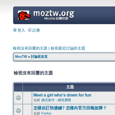
=
登入
註冊
檢視沒有回覆的主題
|
檢視最近討論的主題
MozTW
»
討論區首頁
檢視沒有回覆的主題
主題
Meet a girl who's down for fun
位於
擴充套件 - 網頁瀏覽
怎樣自訂快捷鍵? 怎樣向官方回報故障？
位於
Firefox