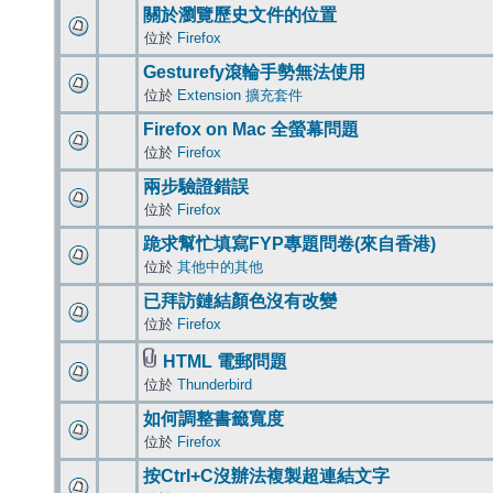
關於瀏覽歷史文件的位置
位於
Firefox
Gesturefy滾輪手勢無法使用
位於
Extension 擴充套件
Firefox on Mac 全螢幕問題
位於
Firefox
兩步驗證錯誤
位於
Firefox
跪求幫忙填寫FYP專題問卷(來自香港)
位於
其他中的其他
已拜訪鏈結顏色沒有改變
位於
Firefox
HTML 電郵問題
位於
Thunderbird
如何調整書籤寬度
位於
Firefox
按Ctrl+C沒辦法複製超連結文字