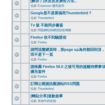
[解決了]求反反反廣告方法...
位於
Extension 擴充套件
Google是不是要搞死Thunderbird？
位於
Thunderbird
Tv 版 不能同步書簽
位於
問題網站與網頁技術傳教
Firefox 收不到驗證信
位於
Firefox
請問流覽網頁時，按page up為何都回到頂，
而不是下一頁
位於
Firefox
請推薦 Firefox 56.0 之後可用的提醒待辨事
擴充套件
位於
Firefox
訂閱公開資訊觀測站RSS問題
位於
Thunderbird
[轉貼分享]道歉啟事
位於
其他中的其他