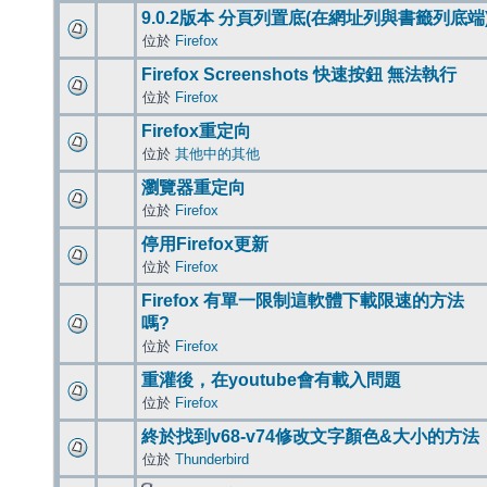
9.0.2版本 分頁列置底(在網址列與書籤列底端
位於
Firefox
Firefox Screenshots 快速按鈕 無法執行
位於
Firefox
Firefox重定向
位於
其他中的其他
瀏覽器重定向
位於
Firefox
停用Firefox更新
位於
Firefox
Firefox 有單一限制這軟體下載限速的方法
嗎?
位於
Firefox
重灌後，在youtube會有載入問題
位於
Firefox
終於找到v68-v74修改文字顏色&大小的方法
位於
Thunderbird