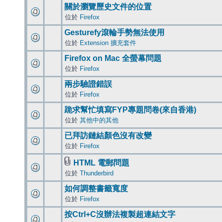
關於瀏覽歷史文件的位置
位於
Firefox
Gesturefy滾輪手勢無法使用
位於
Extension 擴充套件
Firefox on Mac 全螢幕問題
位於
Firefox
兩步驗證錯誤
位於
Firefox
跪求幫忙填寫FYP專題問卷(來自香港)
位於
其他中的其他
已拜訪鏈結顏色沒有改變
位於
Firefox
HTML 電郵問題
位於
Thunderbird
如何調整書籤寬度
位於
Firefox
按Ctrl+C沒辦法複製超連結文字