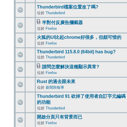
Thunderbird檔案位置改了嗎?
位於
Thunderbird
半對付反廣告攔截器
位於
Firefox
火狐的UI比起chrome好很多，但頗可惜的
位於
Firefox
Thunderbird 115.8.0 (64bit) has bug?
位於
Thunderbird
請問怎麼解決這種顯示異常?
位於
Firefox
Rust 的過去跟未來
位於
新聞與報導
Thunderbird 91 砍掉了使用者自訂字元編碼
的功能
位於
Thunderbird
開啟分頁只有背景而已
位於
Firefox