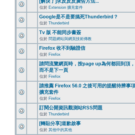
[解決了]求反反反廣告方法...
位於
Extension 擴充套件
Google是不是要搞死Thunderbird？
位於
Thunderbird
Tv 版 不能同步書簽
位於
問題網站與網頁技術傳教
Firefox 收不到驗證信
位於
Firefox
請問流覽網頁時，按page up為何都回到頂，
而不是下一頁
位於
Firefox
請推薦 Firefox 56.0 之後可用的提醒待辨事
擴充套件
位於
Firefox
訂閱公開資訊觀測站RSS問題
位於
Thunderbird
[轉貼分享]道歉啟事
位於
其他中的其他