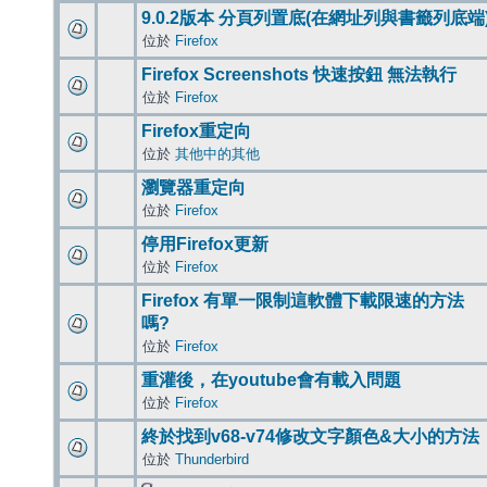
9.0.2版本 分頁列置底(在網址列與書籤列底端
位於
Firefox
Firefox Screenshots 快速按鈕 無法執行
位於
Firefox
Firefox重定向
位於
其他中的其他
瀏覽器重定向
位於
Firefox
停用Firefox更新
位於
Firefox
Firefox 有單一限制這軟體下載限速的方法
嗎?
位於
Firefox
重灌後，在youtube會有載入問題
位於
Firefox
終於找到v68-v74修改文字顏色&大小的方法
位於
Thunderbird