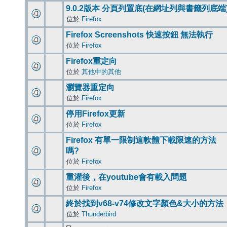
9.0.2版本 分頁列置底(在網址列與書籤列底端
位於
Firefox
Firefox Screenshots 快速按鈕 無法執行
位於
Firefox
Firefox重定向
位於
其他中的其他
瀏覽器重定向
位於
Firefox
停用Firefox更新
位於
Firefox
Firefox 有單一限制這軟體下載限速的方法
嗎?
位於
Firefox
重灌後，在youtube會有載入問題
位於
Firefox
終於找到v68-v74修改文字顏色&大小的方法
位於
Thunderbird