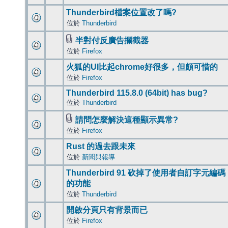
Thunderbird檔案位置改了嗎?
位於
Thunderbird
半對付反廣告攔截器
位於
Firefox
火狐的UI比起chrome好很多，但頗可惜的
位於
Firefox
Thunderbird 115.8.0 (64bit) has bug?
位於
Thunderbird
請問怎麼解決這種顯示異常?
位於
Firefox
Rust 的過去跟未來
位於
新聞與報導
Thunderbird 91 砍掉了使用者自訂字元編碼
的功能
位於
Thunderbird
開啟分頁只有背景而已
位於
Firefox