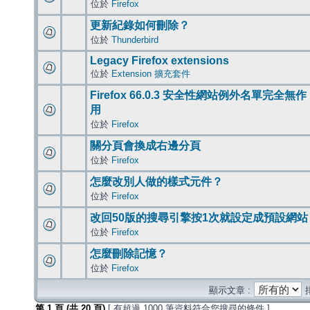
位於
Firefox
更新紀錄如何刪除？
位於
Thunderbird
Legacy Firefox extensions
位於
Extension 擴充套件
Firefox 66.0.3 安全性網站例外名單完全無作
用
位於
Firefox
關分頁會換成右邊分頁
位於
Firefox
怎麼改別人做的樣式元件？
位於
Firefox
改回50版的搜尋引擎按1次就設定成預設網站
位於
Firefox
怎麼刪除記憶？
位於
Firefox
顯示文章 :
第
1
頁 (共
20
頁)
[ 有超過 1000 筆資料符合您搜尋的條件 ]