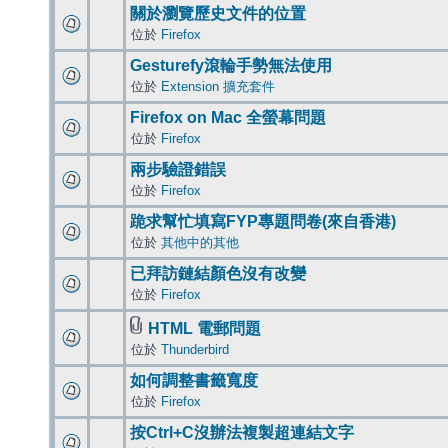
關於瀏覽歷史文件的位置
位於
Firefox
Gesturefy滾輪手勢無法使用
位於
Extension 擴充套件
Firefox on Mac 全螢幕問題
位於
Firefox
兩步驗證錯誤
位於
Firefox
跪求幫忙填寫FYP專題問卷(來自香港)
位於
其他中的其他
已拜訪鏈結顏色沒有改變
位於
Firefox
HTML 電郵問題
位於
Thunderbird
如何調整書籤寬度
位於
Firefox
按Ctrl+C沒辦法複製超連結文字