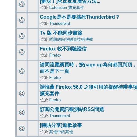
[解決了]求反反反廣告方法...
位於
Extension 擴充套件
Google是不是要搞死Thunderbird？
位於
Thunderbird
Tv 版 不能同步書簽
位於
問題網站與網頁技術傳教
Firefox 收不到驗證信
位於
Firefox
請問流覽網頁時，按page up為何都回到頂，
而不是下一頁
位於
Firefox
請推薦 Firefox 56.0 之後可用的提醒待辨事
擴充套件
位於
Firefox
訂閱公開資訊觀測站RSS問題
位於
Thunderbird
[轉貼分享]道歉啟事
位於
其他中的其他