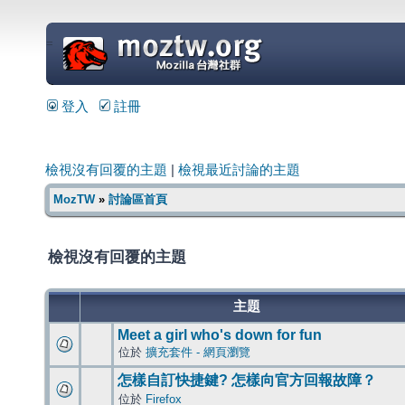
=
登入
註冊
檢視沒有回覆的主題
|
檢視最近討論的主題
MozTW
»
討論區首頁
檢視沒有回覆的主題
主題
Meet a girl who's down for fun
位於
擴充套件 - 網頁瀏覽
怎樣自訂快捷鍵? 怎樣向官方回報故障？
位於
Firefox